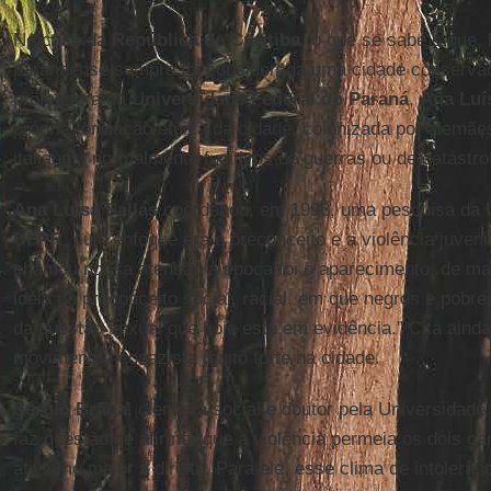
No caso da
República de Curitiba
, o que se sabe é que, 
paranaense sempre foi considerada uma cidade conservad
professora da
Universidade Federal do Paraná
,
Ana Luí
própria formação étnica da cidade, colonizada por alemãe
italianos, normalmente fugitivos de guerras ou de catástr
Ana Luísa Sallas
coordenou, em 1998, uma pesquisa da
UFPR
, cujo enfoque era o preconceito e a violência juve
chamou nossa atenção à época foi o aparecimento, de mane
ideia do preconceito social, racial, em que negros e pobr
da questão sexual que hoje está em evidência.” Cita aind
movimento neonazista muito forte na cidade.
Sérgio Braga
, cientista social e doutor pela Universidad
faz questão de afirmar que a violência permeia os dois 
ativismo maior à direita. Para ele, esse clima de intolerâ