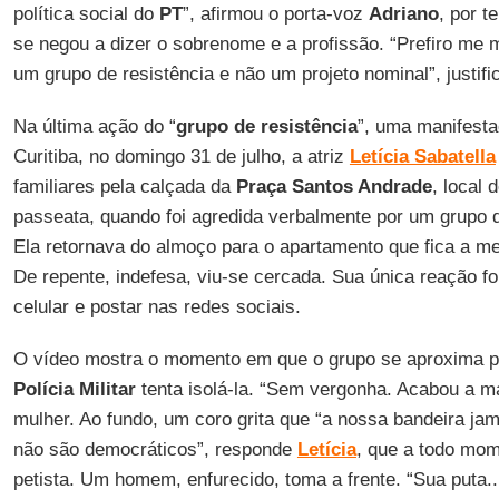
política social do
PT
”, afirmou o porta-voz
Adriano
, por t
se negou a dizer o sobrenome e a profissão. “Prefiro me
um grupo de resistência e não um projeto nominal”, justifi
Na última ação do “
grupo de resistência
”, uma manifesta
Curitiba, no domingo 31 de julho, a atriz
Letícia Sabatella
familiares pela calçada da
Praça Santos Andrade
, local
passeata, quando foi agredida verbalmente por um grupo 
Ela retornava do almoço para o apartamento que fica a me
De repente, indefesa, viu-se cercada. Sua única reação fo
celular e postar nas redes sociais.
O vídeo mostra o momento em que o grupo se aproxima pa
Polícia Militar
tenta isolá-la. “Sem vergonha. Acabou a m
mulher. Ao fundo, um coro grita que “a nossa bandeira ja
não são democráticos”, responde
Letícia
, que a todo mo
petista. Um homem, enfurecido, toma a frente. “Sua puta...