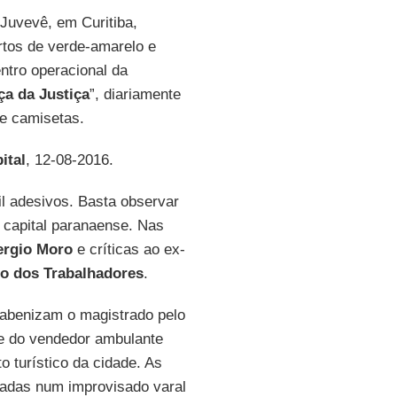
o Juvevê, em Curitiba,
rtos de verde-amarelo e
ntro operacional da
ça da Justiça
”, diariamente
 e camisetas.
ital
, 12-08-2016.
il adesivos. Basta observar
 capital paranaense. Nas
ergio Moro
e críticas ao ex-
do dos Trabalhadores
.
rabenizam o magistrado pelo
ade do vendedor ambulante
o turístico da cidade. As
adas num improvisado varal