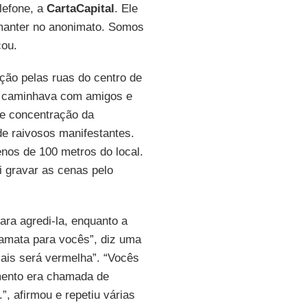
elefone, a
CartaCapital
. Ele
 manter no anonimato. Somos
cou.
ção pelas ruas do centro de
caminhava com amigos e
 de concentração da
de raivosos manifestantes.
nos de 100 metros do local.
i gravar as cenas pelo
ra agredi-la, enquanto a
amata para vocês”, diz uma
mais será vermelha”. “Vocês
mento era chamada de
”, afirmou e repetiu várias