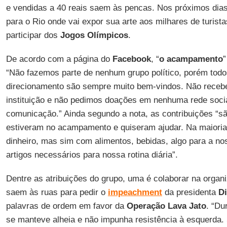
e vendidas a 40 reais saem às pencas. Nos próximos dia
para o Rio onde vai expor sua arte aos milhares de turist
participar dos
Jogos Olímpicos
.
De acordo com a página do
Facebook
, “
o acampamento
”
“Não fazemos parte de nenhum grupo político, porém to
direcionamento são sempre muito bem-vindos. Não receb
instituição e não pedimos doações em nenhuma rede socia
comunicação.” Ainda segundo a nota, as contribuições “s
estiveram no acampamento e quiseram ajudar. Na maiori
dinheiro, mas sim com alimentos, bebidas, algo para a no
artigos necessários para nossa rotina diária”.
Dentre as atribuições do grupo, uma é colaborar na orga
saem às ruas para pedir o
impeachment
da presidenta
D
palavras de ordem em favor da
Operação Lava Jato
. “Du
se manteve alheia e não impunha resistência à esquerda.