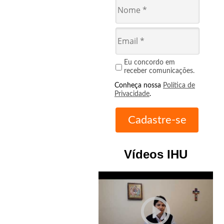
Eu concordo em
receber comunicações.
Conheça nossa
Política de
Privacidade
.
Vídeos IHU
play_circle_outline