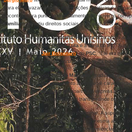
Para ele, o vazamento de informações seletivas é apena
encontrou para punir, “merecidamente, um governo corrupt
Família
e garantiu direitos sociais para se manter no pode
Sobre o caso
Letícia Sabatella
,
Ferreira
acha que a ação 
a fama para defender
Dilma
,
Lula
e a corja do
PT
.” Sua 
deputado federal
Jair Bolsonaro
, do
PSC
. “Ele era meu c
República, mas acho que anda dizendo muita bobagem.”
Segundo a psicóloga
Zenilda Machado
, graduada pela
Un
RJ, esse tipo de comportamento agressivo é característi
defesa de seus interesses pessoais e na expressão do p
opinião de maneira inapropriadas, transgredindo os direito
“O objetivo habitual da agressão é dominar. A suposta vitó
humilhação e da degradação do outro. A mesma atitude ou
mas não para o outro. Depende das conveniências”.