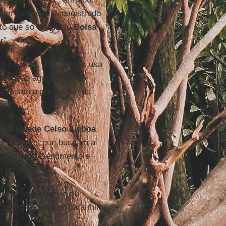
s um meio que o magistrado
o que só distribuiu
Bolsa
r”.
foi válida. “Ela apenas usa
decepção agora é com o
andidato a presidente da
iversidade Celso Lisboa
,
co naqueles que buscam a
ensamento, sentimento e
s do outro.
ria se dá por meio da
 gesto pode valer para mim,