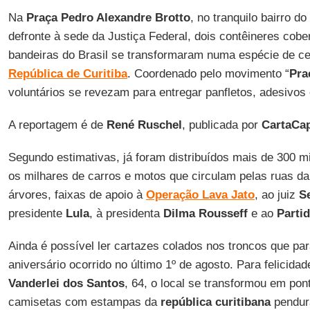
Na
Praça Pedro Alexandre Brotto
, no tranquilo bairro d
defronte à sede da Justiça Federal, dois contêineres cobe
bandeiras do Brasil se transformaram numa espécie de ce
República de Curitiba
. Coordenado pelo movimento “
Pra
voluntários se revezam para entregar panfletos, adesivos
A reportagem é de
René Ruschel
, publicada por
CartaCap
Segundo estimativas, já foram distribuídos mais de 300 m
os milhares de carros e motos que circulam pelas ruas da
árvores, faixas de apoio à
Operação Lava Jato
, ao juiz
S
presidente
Lula
, à presidenta
Dilma Rousseff
e ao
Parti
Ainda é possível ler cartazes colados nos troncos que pa
aniversário ocorrido no último 1º de agosto. Para felicid
Vanderlei dos Santos
, 64, o local se transformou em pont
camisetas com estampas da
república curitibana
pendur