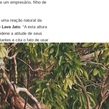
e um empresário, filho de
.
o uma reação natural da
 Lava Jato
. “A esta altura
dene a atitude de seus
ntes e cita o fato de usar
sa vir a acontecer
a apenas à direita e cita a
tas”, que pedem a volta da
i-los com um uma chave de
mbro o nome”.
anifestações de rua como se
s funções. “O que o juiz
eviam imitá-lo”, afirmou.