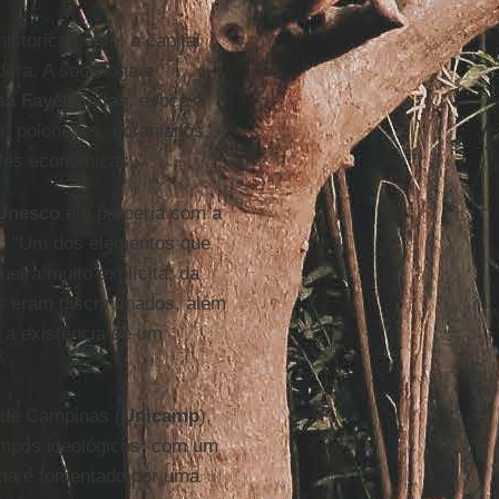
historicamente, a capital
ora. A socióloga e
sa Fayet Sallas
, evoca a
s, poloneses, ucranianos,
ofes econômicas.
Unesco
em parceria com a
nil. “Um dos elementos que
ira muito explícita, da
es eram discriminados, além
a a existência de um
e de Campinas (
Unicamp
),
campos ideológicos, com um
ncia é fomentado por uma