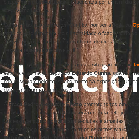
classe média despolitizada, influenciada por uma mídia 
ao governo interino.
Soma-se ao fato de que em Curitiba, por ser a sede da
Op
notícias veiculam com mais intensidade e fazem parte do 
“Dessa profusão, resulta o que chamo de idiota convicto,
passa a repetir o que ouve e lê.”
Braga
admite que em alguns casos a situação beira ao
fa
esposa e a filha do deputado
Eduardo Cunha
, quando vie
não passaram pelo constrangimento da exposição pública.
da mesma forma com todos?”
A
Praça Pedro Alexandre Brotto
promete fortes emoções
caravana de artistas da
Globo
será recebida pelo juiz
Mo
Sucesso de público garantido. Fã-clubes e amantes das a
lotar o espaço. Fazem parte da trupe os atores
Marcos Pa
Suzana Vieira
,
Malu Mader
,
Luana Piovani
e o cantor
F