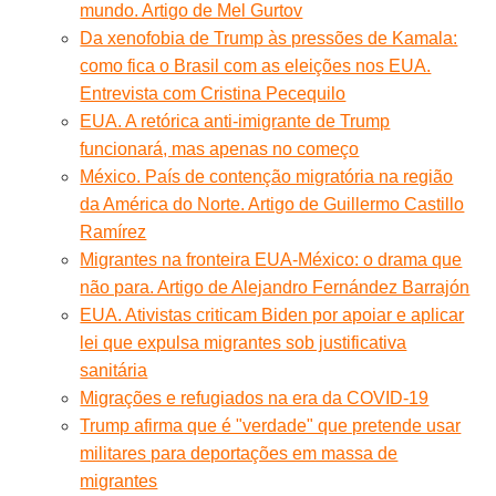
mundo. Artigo de Mel Gurtov
Da xenofobia de Trump às pressões de Kamala:
como fica o Brasil com as eleições nos EUA.
Entrevista com Cristina Pecequilo
EUA. A retórica anti-imigrante de Trump
funcionará, mas apenas no começo
México. País de contenção migratória na região
da América do Norte. Artigo de Guillermo Castillo
Ramírez
Migrantes na fronteira EUA-México: o drama que
não para. Artigo de Alejandro Fernández Barrajón
EUA. Ativistas criticam Biden por apoiar e aplicar
lei que expulsa migrantes sob justificativa
sanitária
Migrações e refugiados na era da COVID-19
Trump afirma que é "verdade" que pretende usar
militares para deportações em massa de
migrantes