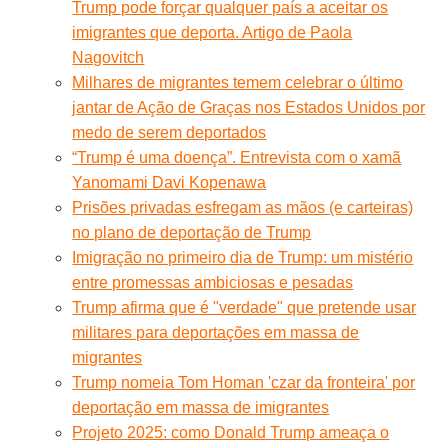
Trump pode forçar qualquer país a aceitar os
imigrantes que deporta. Artigo de Paola
Nagovitch
Milhares de migrantes temem celebrar o último
jantar de Ação de Graças nos Estados Unidos por
medo de serem deportados
“Trump é uma doença”. Entrevista com o xamã
Yanomami Davi Kopenawa
Prisões privadas esfregam as mãos (e carteiras)
no plano de deportação de Trump
Imigração no primeiro dia de Trump: um mistério
entre promessas ambiciosas e pesadas
Trump afirma que é "verdade" que pretende usar
militares para deportações em massa de
migrantes
Trump nomeia Tom Homan 'czar da fronteira' por
deportação em massa de imigrantes
Projeto 2025: como Donald Trump ameaça o