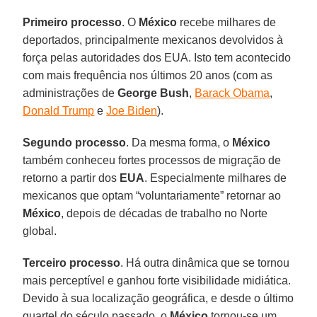
Primeiro processo
. O
México
recebe milhares de
deportados, principalmente mexicanos devolvidos à
força pelas autoridades dos EUA. Isto tem acontecido
com mais frequência nos últimos 20 anos (com as
administrações de
George Bush
,
Barack Obama
,
Donald Trump
e
Joe Biden
).
Segundo processo
. Da mesma forma, o
México
também conheceu fortes processos de migração de
retorno a partir dos
EUA
. Especialmente milhares de
mexicanos que optam “voluntariamente” retornar ao
México
, depois de décadas de trabalho no Norte
global.
Terceiro processo
. Há outra dinâmica que se tornou
mais perceptível e ganhou forte visibilidade midiática.
Devido à sua localização geográfica, e desde o último
quartel do século passado, o
México
tornou-se um