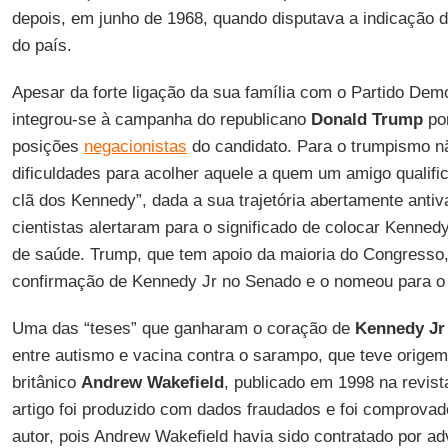
depois, em junho de 1968, quando disputava a indicação d
do país.
Apesar da forte ligação da sua família com o Partido Dem
integrou-se à campanha do republicano
Donald Trump
por
posições
negacionistas
do candidato. Para o trumpismo n
dificuldades para acolher aquele a quem um amigo qualifi
clã dos Kennedy”, dada a sua trajetória abertamente antiv
cientistas alertaram para o significado de colocar Kenned
de saúde. Trump, que tem apoio da maioria do Congresso,
confirmação de Kennedy Jr no Senado e o nomeou para 
Uma das “teses” que ganharam o coração de
Kennedy Jr
entre autismo e vacina contra o sarampo, que teve origem
britânico
Andrew Wakefield
, publicado em 1998 na revist
artigo foi produzido com dados fraudados e foi comprovado
autor, pois Andrew Wakefield havia sido contratado por a