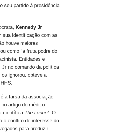
o seu partido à presidência
ocrata,
Kennedy Jr
 sua identificação com as
ão houve maiores
cou como “a fruta podre do
acinista. Entidades e
y Jr no comando da política
 os ignorou, obteve a
o HHS.
é a farsa da associação
 no artigo do médico
a científica
The Lancet
. O
 o conflito de interesse do
dvogados para produzir