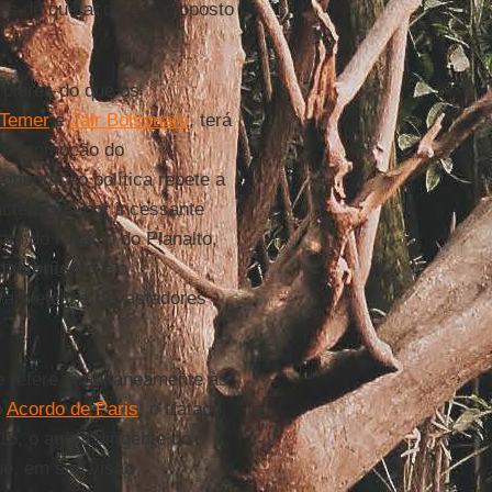
tes de que aconteça o oposto
 piores do que os
 Temer
e
Jair Bolsonaro
, terá
 a promoção do
orientação política repete a
acterizada por incessante
am do Palácio do Planalto,
gacionismo
e o
iram efeitos devastadores
 refere simultaneamente às
o
Acordo de Paris
, o tratado
5, o agora dirigente do
ue, em sua visão