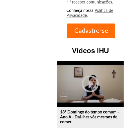
receber comunicações.
Conheça nossa
Política de
Privacidade
.
Vídeos IHU
play_circle_outline
18º Domingo do tempo comum -
Ano A - Dai-lhes vós mesmos de
comer