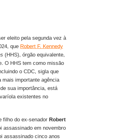
ser eleito pela segunda vez à
024, que
Robert F. Kennedy
es
(HHS), órgão equivalente,
úde. O HHS tem como missão
ncluindo o CDC, sigla que
a mais importante agência
de sua importância, está
aríola existentes no
 filho do ex-senador
Robert
foi assassinado em novembro
oi assassinado cinco anos