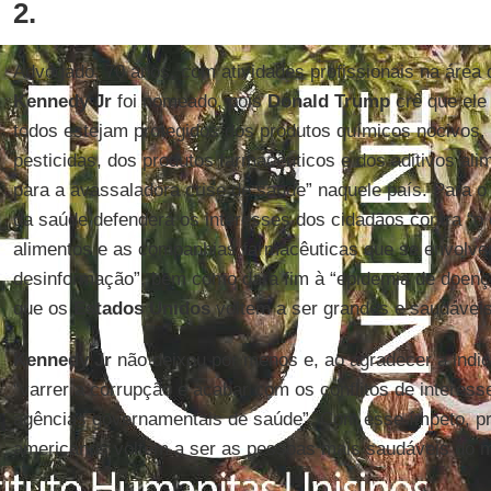
2.
Advogado, 70 anos, com atividades profissionais na área d
Kennedy Jr
foi nomeado, pois
Donald Trump
crê que ele 
todos estejam protegidos dos produtos químicos nocivos,
pesticidas, dos produtos farmacêuticos e dos aditivos ali
para a avassaladora crise de saúde” naquele país. Para o 
da saúde defenderá os interesses dos cidadãos contra “o 
alimentos e as companhias farmacêuticas que se envolve
desinformação”, bem como dará fim à “epidemia de doenç
que os
Estados Unidos
voltem a ser grandes e saudávei
Kennedy Jr
não deixou por menos e, ao agradecer a indic
“varrer a corrupção e acabar com os conflitos de interes
agências governamentais de saúde”. Com esse ímpeto, p
americanos voltem a ser as pessoas mais saudáveis do 