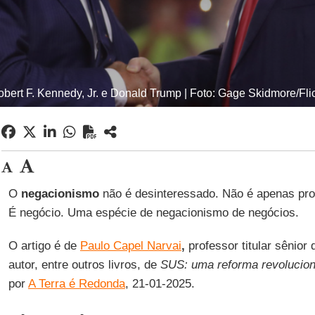
bert F. Kennedy, Jr. e Donald Trump | Foto: Gage Skidmore/Fli
O
negacionismo
não é desinteressado. Não é apenas prod
É negócio. Uma espécie de negacionismo de negócios.
O artigo é de
Paulo Capel Narvai
,
professor titular sênio
autor, entre outros livros, de
SUS: uma reforma revolucion
por
A Terra é Redonda
, 21-01-2025.