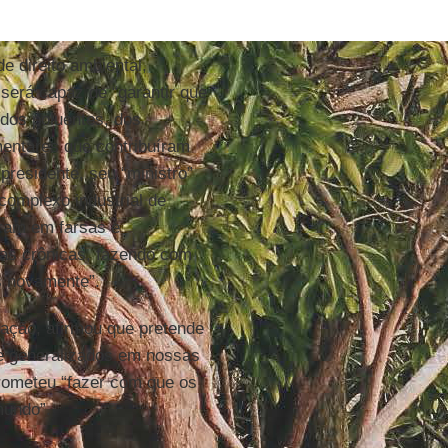
e direito ambiental,
será capaz de “garantir que
 dos poluentes, dos
mentares que contribuíram
presidente, seu “ministro”
complexo industrial de
ram em farsas e
as crônicas, fazendo com
s novamente”.
ação, afirmou que pretende
se generalizados em nossas
rometeu “fazer com que os
mundo”.