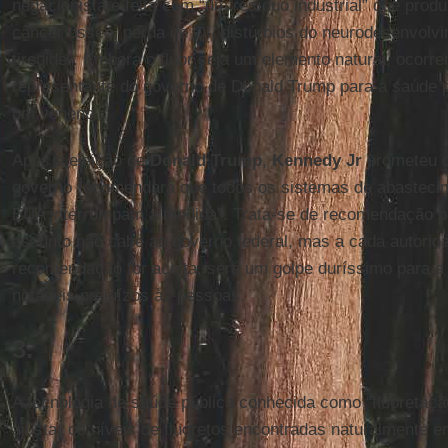
negacionista é feita com “um resíduo industrial” que produz
câncer ósseo, perda de QI, distúrbios do neurodesenvolv
tireoide”. Embora o flúor seja um elemento natural, ocorre
representante do governo de Donald Trump para a saúde pr
um veneno.
Após a eleição de
Donald Trump
,
Kennedy Jr
prometeu q
governo recomendará que todos os sistemas de abastecim
EUA interrompam a medida”. Trata-se de recomendação po
assunto não cabe ao governo federal, mas a cada autorida
recomendação for aceita, será um golpe duríssimo para a
notáveis prejuízos às pessoas.
3.
A tecnologia de saúde pública conhecida como “fluoretaç
ajustar os níveis de fluoretos encontradas naturalmente e