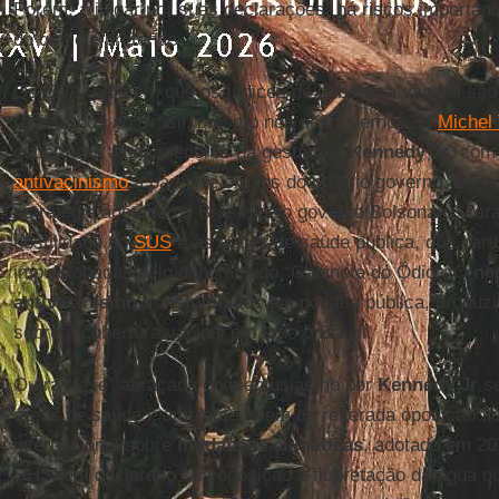
Porém, a julgar por suas declarações, há riscos importan
do que ele pretende.
Os EUA, país em que os índices de cobertura vacinal são
registrados no Brasil, mesmo nos desgovernos de
Michel
coberturas ainda menores na gestão de
Kennedy Jr
, com
antivacinismo
a partir de órgãos do próprio governo. Essa 
estratégia adotada no Brasil, pelo governo Bolsonaro, car
hostilidade ao
SUS
e às ações de saúde pública, que parti
impulsionadas pelo denominado “Gabinete do Ódio”. O
ne
antivacinismo
transformados em política pública, produz
sobre a cobertura vacinal em todo o Brasil.
Outra “tese” abraçada com entusiasmo por
Kennedy Jr
se
áreas de saúde e ambiente. Além da reiterada oposição a
internacional sobre
mudanças climáticas
, adotado em 201
HHS tem declarado sua oposição à fluoretação da água q