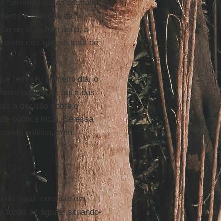
 “artrite, fraturas ósseas,
imento e doenças da
ndo no ar, solo e água, o
efere crer que se trata de
ue “em seu primeiro dia, o
ento público de água dos
is a decisão sobre o
de pública local. Se essa
 saúde pública, com
ão da água” consiste em
m todas as águas, situando-