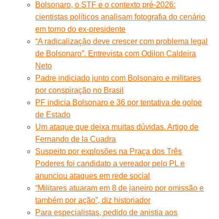
Bolsonaro, o STF e o contexto pré-2026:
cientistas políticos analisam fotografia do cenário
em torno do ex-presidente
“A radicalização deve crescer com problema legal
de Bolsonaro”. Entrevista com Odilon Caldeira
Neto
Padre indiciado junto com Bolsonaro e militares
por conspiração no Brasil
PF indicia Bolsonaro e 36 por tentativa de golpe
de Estado
Um ataque que deixa muitas dúvidas. Artigo de
Fernando de la Cuadra
Suspeito por explosões na Praça dos Três
Poderes foi candidato a vereador pelo PL e
anunciou ataques em rede social
“Militares atuaram em 8 de janeiro por omissão e
também por ação”, diz historiador
Para especialistas, pedido de anistia aos