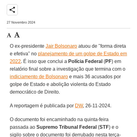
share
27 Novembro 2024
O ex-presidente
Jair Bolsonaro
atuou de "forma direta
e efetiva" no
planejamento de um golpe de Estado em
2022
. É isso que conclui a
Polícia Federal
(
PF
) em
relatório final sobre a investigação que termina com o
indiciamento de Bolsonaro
e mais 36 acusados por
golpe de Estado e abolição violenta do Estado
democrático de Direito.
A reportagem é publicada por
DW
, 26-11-2024.
O documento foi encaminhado na quinta-feira
passada ao
Supremo Tribunal Federal
(
STF
) e o
sigilo sobre o documento foi derrubado nesta terça-