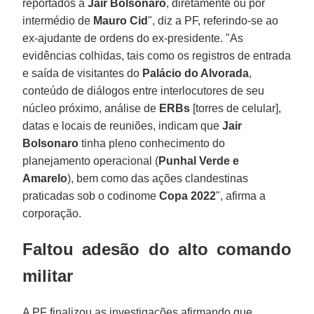
reportados a
Jair Bolsonaro
, diretamente ou por
intermédio de
Mauro Cid
", diz a PF, referindo-se ao
ex-ajudante de ordens do ex-presidente. "As
evidências colhidas, tais como os registros de entrada
e saída de visitantes do
Palácio do Alvorada
,
conteúdo de diálogos entre interlocutores de seu
núcleo próximo, análise de
ERBs
[torres de celular],
datas e locais de reuniões, indicam que
Jair
Bolsonaro
tinha pleno conhecimento do
planejamento operacional (
Punhal Verde e
Amarelo
), bem como das ações clandestinas
praticadas sob o codinome
Copa 2022
", afirma a
corporação.
Faltou adesão do alto comando
militar
A PF finalizou as investigações afirmando que,