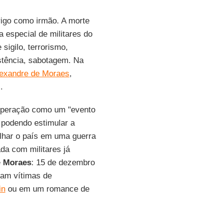
rigo como irmão. A morte
a especial de militares do
sigilo, terrorismo,
istência, sabotagem. Na
Alexandre de Moraes
,
.
 operação como um "evento
 podendo estimular a
ulhar o país em uma guerra
ada com militares já
e
Moraes
: 15 de dezembro
iam vítimas de
in
ou em um romance de