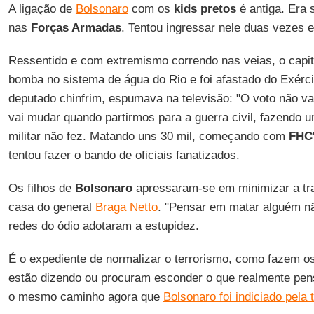
A ligação de
Bolsonaro
com os
kids pretos
é antiga. Era 
nas
Forças Armadas
. Tentou ingressar nele duas vezes 
Ressentido e com extremismo correndo nas veias, o capit
bomba no sistema de água do Rio e foi afastado do Exérc
deputado chinfrim, espumava na televisão: "O voto não v
vai mudar quando partirmos para a guerra civil, fazendo 
militar não fez. Matando uns 30 mil, começando com
FHC
tentou fazer o bando de oficiais fanatizados.
Os filhos de
Bolsonaro
apressaram-se em minimizar a tra
casa do general
Braga Netto
. "Pensar em matar alguém nã
redes do ódio adotaram a estupidez.
É o expediente de normalizar o terrorismo, como fazem 
estão dizendo ou procuram esconder o que realmente pe
o mesmo caminho agora que
Bolsonaro foi indiciado pela 