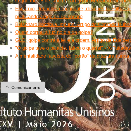
O que foi o 8 de janeiro? Artigo de Bernardo Ricuper
Escárnio, deboche, repugnante, desonesto: Folha “as
publicando artigo de Bolsonaro
Bolsonaro continua impune. Artigo de Conrado Hüb
Quem cortou a luz no dia do golpe?
GLO: golpe contra a lei e a ordem. Artigo de Edelber
"O golpe teve o palácio, faltou o quartel" - X-Tuitadas
A mentalidade fascista do "porão" da ditadura nunca
⚠️
Comunicar erro