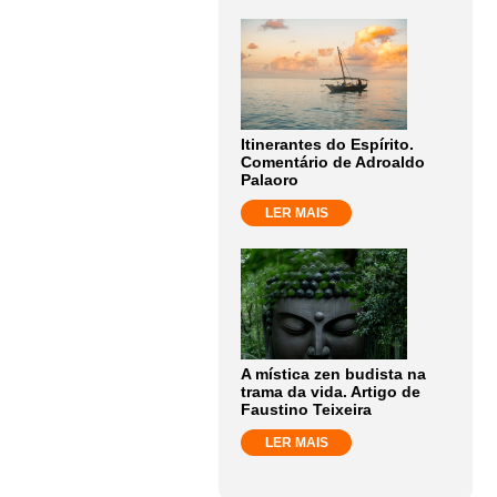
Itinerantes do Espírito.
Comentário de Adroaldo
Palaoro
LER MAIS
A mística zen budista na
trama da vida. Artigo de
Faustino Teixeira
LER MAIS