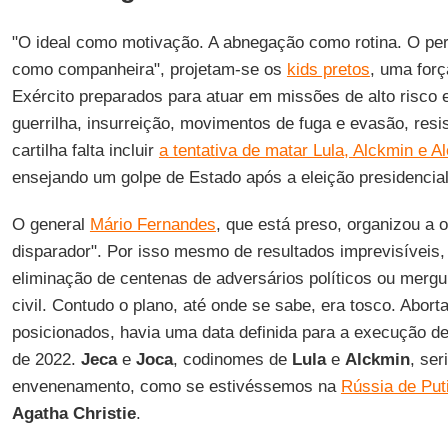
"O ideal como motivação. A abnegação como rotina. O pe
como companheira", projetam-se os
kids pretos
, uma forç
Exército preparados para atuar em missões de alto risco e 
guerrilha, insurreição, movimentos de fuga e evasão, res
cartilha falta incluir
a tentativa de matar Lula, Alckmin e 
ensejando um golpe de Estado após a eleição presidencial
O general
Mário Fernandes
, que está preso, organizou a
disparador". Por isso mesmo de resultados imprevisíveis,
eliminação de centenas de adversários políticos ou merg
civil. Contudo o plano, até onde se sabe, era tosco. Abort
posicionados, havia uma data definida para a execução d
de 2022.
Jeca
e
Joca
, codinomes de
Lula
e
Alckmin
, ser
envenenamento, como se estivéssemos na
Rússia de Put
Agatha Christie
.