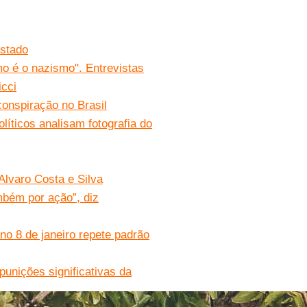
Estado
mo é o nazismo". Entrevistas
cci
conspiração no Brasil
líticos analisam fotografia do
 Alvaro Costa e Silva
mbém por ação”, diz
 no 8 de janeiro repete padrão
punições significativas da