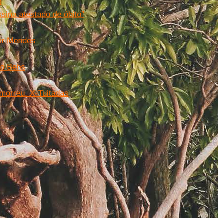
o
sina atestado de óbito”
ner Mendes
to Behs
 morreu. X-Tuitadas