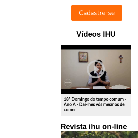
Vídeos IHU
play_circle_outline
18º Domingo do tempo comum -
Ano A - Dai-lhes vós mesmos de
comer
Revista ihu on-line