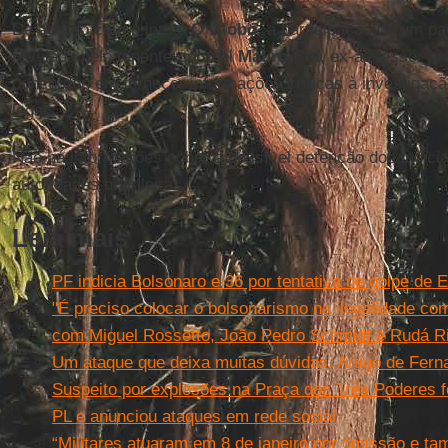
De acordo com o jornal
O Globo
, a participação de um pa
revelada pelo tenente-coronel
Mauro Cid
, ex-assessor p
concordou em fornecer informações críticas à investigaçã
legais.
Não há informações sobre a possível detenção dos indici
autoridades brasileiras.
Leia mais
PF indicia Bolsonaro e 36 por tentativa de golpe de 
"É preciso colocar o bolsonarismo na ilegalidade co
com Miguel Rossetto, João Pedro Schmidt e Rudá Ri
Um ataque que deixa muitas dúvidas. Artigo de Fern
Suspeito por explosões na Praça dos Três Poderes fo
PL e anunciou ataques em rede social
“Militares atuaram em 8 de janeiro por omissão e ta