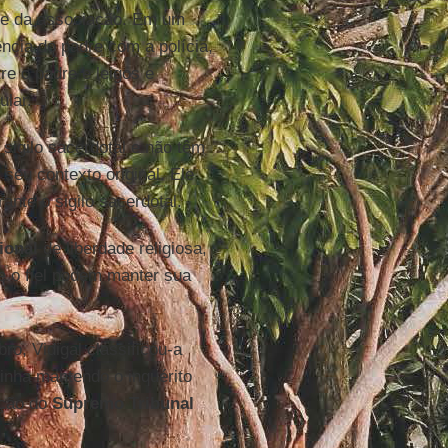
nte da associação. Em um
cia do padre com a polícia,
e o padre e leigos e
ular.
 sigilo sacerdotal e não têm
seu contexto original. Ele
nte o sigilo sacerdotal.
ional
de liberdade religiosa,
e o fiel podem manter sua
ro, Vidigal classificou-a
inha mantendo o inquérito
ação do
Supremo Tribunal