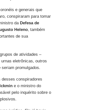
 coronéis e generais que
aro, conspiraram para tomar
 ministro da
Defesa de
ugusto Heleno
, também
ortantes de sua
grupos de atividades –
 urnas eletrônicas, outros
ue seriam promulgados.
s desses conspiradores
lckmin
e o ministro do
nsável pelo inquérito sobre o
plosivos.