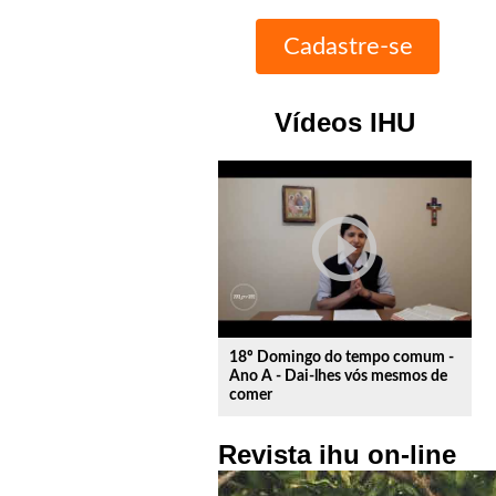
Vídeos IHU
play_circle_outline
18º Domingo do tempo comum -
Ano A - Dai-lhes vós mesmos de
comer
Revista ihu on-line