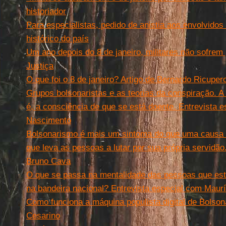
historiador
Para especialistas, pedido de anistia aos envolvidos
histórico do país
Um ano depois do 8 de janeiro, militares não sofrem 
Justiça
O que foi o 8 de janeiro? Artigo de Bernardo Ricuper
Grupos bolsonaristas e as teorias da conspiração. A 
é, a consciência de que se está doente. Entrevista 
Nascimento
Bolsonarismo é mais um sintoma do que uma causa 
que leva as pessoas a lutar por sua própria servidão
Bruno Cava
O que se passa na mentalidade das pessoas que estã
na bandeira nacional? Entrevista especial com Maur
Como funciona a máquina populista digital de Bolson
Cesarino