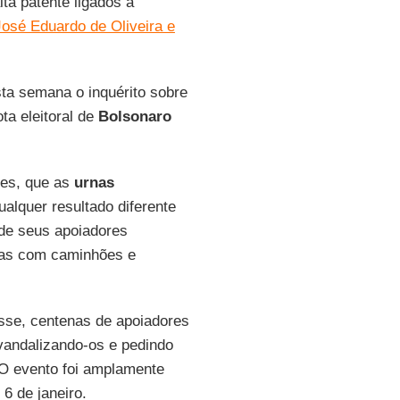
lta patente ligados a
José Eduardo de Oliveira e
sta semana o inquérito sobre
a eleitoral de
Bolsonaro
ões, que as
urnas
alquer resultado diferente
s de seus apoiadores
das com caminhões e
sse, centenas de
apoiadores
vandalizando-os e pedindo
O evento foi amplamente
6 de janeiro.