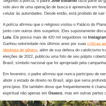
Segundo a polícia, o padre
José Eduardo
fazia parte do gr
sido alvo de uma operação de busca e apreensão em feve
celular às autoridades. Desde então, está proibido de sair
A polícia afirmou que o religioso visitou o Palácio do Pla
junto com outros dois suspeitos. Eles supostamente disc
Lula
. Ele possui mais de 420 mil seguidores no
Instagra
Ganhou notoriedade nos últimos anos por suas
críticas a
ideologia de gênero
, além de sua defesa do catolicismo tra
eleições de 2022, publicou uma foto de seu púlpito cober
Brasil, símbolo nacional que foi apropriado pela campanh
Em fevereiro, o padre afirmou que nunca participou de n
abolir o estado de direito no Brasil, algo que seria profun
princípios. Ele também disse que frequentemente é chama
espiritual não apenas em
Osasco
, mas em outras partes
O padre
José Eduardo
, assistente eclesiástico da
União 