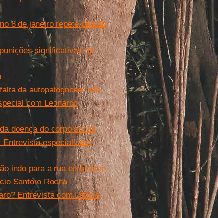
 no 8 de janeiro repete padrão
punições significativas da
o
falta da autopatognose, isto
especial com Leonardo
da doença do corpo social
. Entrevista especial com
o indo para a rua enroladas
ício Santoro Rocha
aro? Entrevista com Letícia