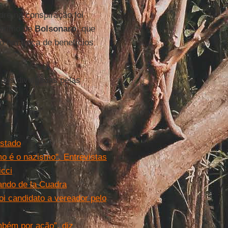
dre na conspiração foi
róximo de
Bolsonaro
, que
o em troca de benefícios
ados divulgadas pelas
Estado
mo é o nazismo". Entrevistas
cci
ando de la Cuadra
i candidato a vereador pelo
mbém por ação”, diz