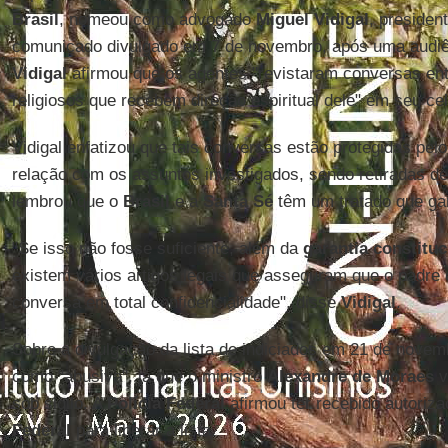
Brasil
, nomeou como advogado
Miguel Vidigal
, preside
comunicado divulgado em 7 de novembro, após uma audiên
Vidigal
afirmou que os agentes "revistaram conversas entr
religiosos que recebem direção espiritual dele" em seu cel
Vidigal enfatizou que tais conversas estão protegidas pelo
relação com os assuntos investigados, sendo retiradas de 
lembrou que o
Brasil
e a
Santa Sé
têm um tratado que gara
"Se isso não fosse suficiente, além da
garantia constituc
existem vários artigos legais que asseguram que o padre 
conversa em total confidencialidade", disse
Vidigal
.
Sobre a divulgação da lista de indiciados em 21 de novemb
como "abusiva", já que o ministro
Alexandre de Moraes
v
sob sigilo. A
Polícia Federal
afirmou ter recebido autoriz
Federal
para liberar a lista.