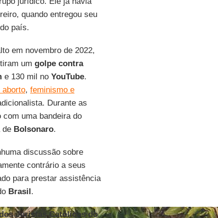
upo jurídico. Ele já havia
reiro, quando entregou seu
 do país.
nalto em novembro de 2022,
utiram um
golpe contra
m
e 130 mil no
YouTube
.
o aborto
,
feminismo e
dicionalista. Durante as
to com uma bandeira do
a de
Bolsonaro
.
enhuma discussão sobre
damente contrário a seus
do para prestar assistência
 do
Brasil
.
dos Juristas Católicos do