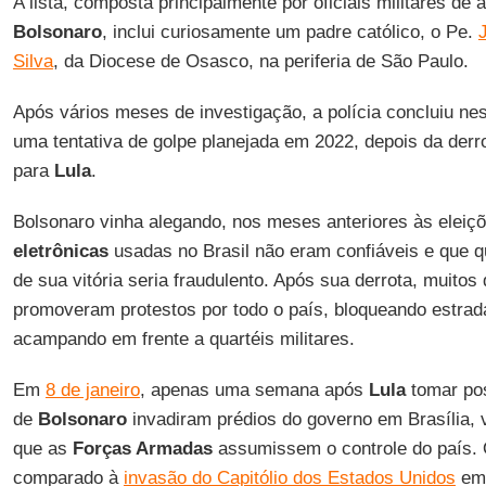
A lista, composta principalmente por oficiais militares de a
Bolsonaro
, inclui curiosamente um padre católico, o Pe.
Silva
, da Diocese de Osasco, na periferia de São Paulo.
Após vários meses de investigação, a polícia concluiu ne
uma tentativa de golpe planejada em 2022, depois da derrot
para
Lula
.
Bolsonaro vinha alegando, nos meses anteriores às eleiç
eletrônicas
usadas no Brasil não eram confiáveis e que qu
de sua vitória seria fraudulento. Após sua derrota, muito
promoveram protestos por todo o país, bloqueando estra
acampando em frente a quartéis militares.
Em
8 de janeiro
, apenas uma semana após
Lula
tomar po
de
Bolsonaro
invadiram prédios do governo em Brasília, 
que as
Forças Armadas
assumissem o controle do país. 
comparado à
invasão do Capitólio dos Estados Unidos
em 