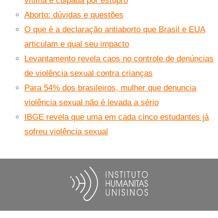
vítima é culpada por estupro
Aborto: dúvidas e questões
O que é a declaração antiaborto que Brasil e EUA
articulam e qual seu impacto
Levantamento revela caos no controle de denúncias
de violência sexual contra crianças
Para 54% dos brasileiros, mulher que denuncia
violência sexual não é levada a sério
IBGE revela que uma em cada cinco estudantes já
sofreu violência sexual