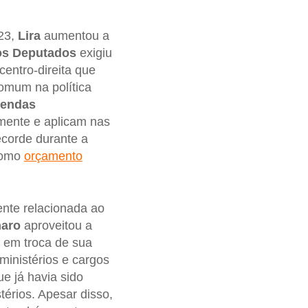
023,
Lira
aumentou a
os Deputados
exigiu
entro-direita que
omum na política
endas
mente e aplicam nas
ecorde durante a
como
orçamento
nte relacionada ao
naro
aproveitou a
 em troca de sua
 ministérios e cargos
e já havia sido
érios. Apesar disso,