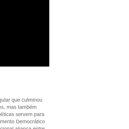
egular que culminou
eres, mas também
líticas servem para
vimento Democrático
cional aliança entre