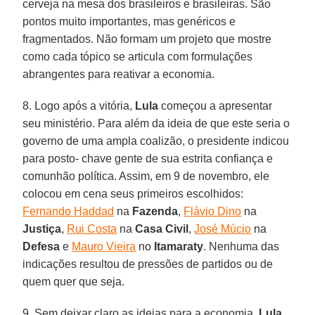
cerveja na mesa dos brasileiros e brasileiras. São
pontos muito importantes, mas genéricos e
fragmentados. Não formam um projeto que mostre
como cada tópico se articula com formulações
abrangentes para reativar a economia.
8. Logo após a vitória,
Lula
começou a apresentar
seu ministério. Para além da ideia de que este seria o
governo de uma ampla coalizão, o presidente indicou
para posto- chave gente de sua estrita confiança e
comunhão política. Assim, em 9 de novembro, ele
colocou em cena seus primeiros escolhidos:
Fernando Haddad
na
Fazenda
,
Flávio Dino
na
Justiça
,
Rui Costa
na
Casa Civil
,
José Múcio
na
Defesa
e
Mauro Vieira
no
Itamaraty
. Nenhuma das
indicações resultou de pressões de partidos ou de
quem quer que seja.
9. Sem deixar claro as ideias para a economia,
Lula