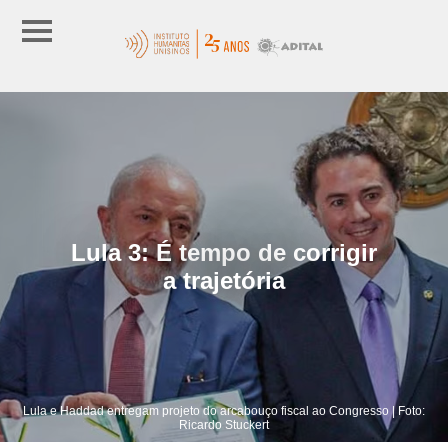
Lula 3: É tempo de corrigir
a trajetória
Lula e Haddad entregam projeto do arcabouço fiscal ao Congresso | Foto:
Ricardo Stuckert