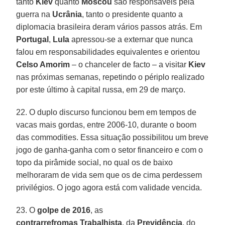
tanto
Kiev
quanto
Moscou
são responsáveis pela
guerra na
Ucrânia
, tanto o presidente quanto a
diplomacia brasileira deram vários passos atrás. Em
Portugal
,
Lula
apressou-se a externar que nunca
falou em responsabilidades equivalentes e orientou
Celso Amorim
– o chanceler de facto – a visitar
Kiev
nas próximas semanas, repetindo o périplo realizado
por este último à capital russa, em 29 de março.
22. O duplo discurso funcionou bem em tempos de
vacas mais gordas, entre 2006-10, durante o boom
das commodities. Essa situação possibilitou um breve
jogo de ganha-ganha com o setor financeiro e com o
topo da pirâmide social, no qual os de baixo
melhoraram de vida sem que os de cima perdessem
privilégios. O jogo agora está com validade vencida.
23. O
golpe de 2016
, as
contrarrefromas
Trabalhista
, da
Previdência
, do