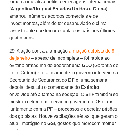
tomou a iniciativa política em viagens internacionais
(
Argentina/Uruguai Estados Unidos
e
China
),
amarrou inúmeros acordos comerciais e de
investimentos, além de ter desanuviado o clima
fascistizante que tomara conta dos país nos últimos
quatro anos.
29. A ação contra a armação
armaçaõ golpista de 8
de janeiro
– apesar de incompleta – foi rápida ao
evitar a armadilha de decretar uma
GLO
(Garantia de
Lei e Ordem). Corajosamente, o governo interveio na
Secretaria de Segurança do
DF
e, uma semana
depois, destituiu o comandante do
Exército
,
envolvido até a tampa na sedição. O
STF
também se
mostrou célere em intervir no governo do
DF
e abrir –
juntamente com a
PF
– processos e decretar prisões
dos golpistas. Houve vacilações sérias, que geram o
atual imbróglio no
GSI
, gestos que merecem melhor