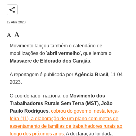
share
12 Abril 2023
Movimento lançou também o calendário de
mobilizações do '
abril vermelho
', que lembra o
Massacre de Eldorado dos Carajás
.
A reportagem é publicada por
Agência Brasil
, 11-04-
2023.
O coordenador nacional do
Movimento dos
Trabalhadores Rurais Sem Terra (MST)
,
João
Paulo Rodrigues
,
cobrou do governo, nesta terça-
feira (11), a elaboração de um plano com metas de
assentamento de famílias de trabalhadores rurais ao
longo dos próximos anos
. A declaração foi dada