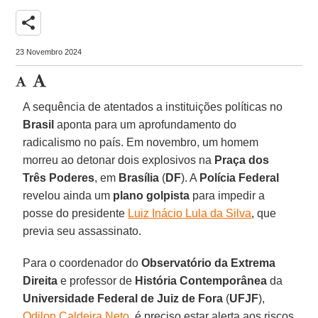
share
23 Novembro 2024
A sequência de atentados a instituições políticas no
Brasil
aponta para um aprofundamento do
radicalismo no país. Em novembro, um homem
morreu ao detonar dois explosivos na
Praça dos
Três Poderes
, em
Brasília
(
DF
). A
Polícia Federal
revelou ainda um
plano golpista
para impedir a
posse do presidente
Luiz Inácio Lula da Silva
, que
previa seu assassinato.
Para o coordenador do
Observatório da Extrema
Direita
e professor de
História Contemporânea
da
Universidade Federal de Juiz de Fora
(
UFJF
),
Odilon Caldeira Neto
, é preciso estar alerta aos riscos