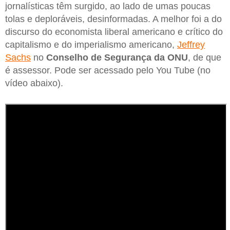
jornalísticas têm surgido, ao lado de umas poucas
tolas e deploráveis, desinformadas. A melhor foi a do
discurso do economista liberal americano e crítico do
capitalismo e do imperialismo americano,
Jeffrey
Sachs
no
Conselho de Segurança da ONU
, de que
é assessor. Pode ser acessado pelo You Tube (no
vídeo abaixo).