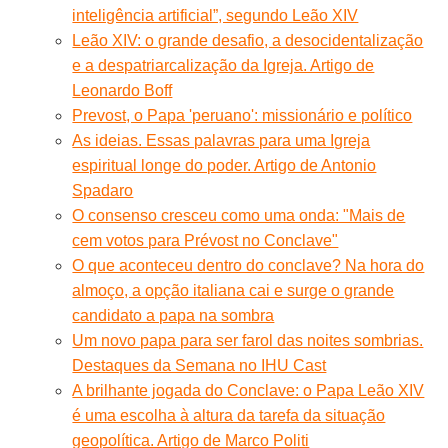
inteligência artificial”, segundo Leão XIV
Leão XIV: o grande desafio, a desocidentalização
e a despatriarcalização da Igreja. Artigo de
Leonardo Boff
Prevost, o Papa 'peruano': missionário e político
As ideias. Essas palavras para uma Igreja
espiritual longe do poder. Artigo de Antonio
Spadaro
O consenso cresceu como uma onda: "Mais de
cem votos para Prévost no Conclave"
O que aconteceu dentro do conclave? Na hora do
almoço, a opção italiana cai e surge o grande
candidato a papa na sombra
Um novo papa para ser farol das noites sombrias.
Destaques da Semana no IHU Cast
A brilhante jogada do Conclave: o Papa Leão XIV
é uma escolha à altura da tarefa da situação
geopolítica. Artigo de Marco Politi