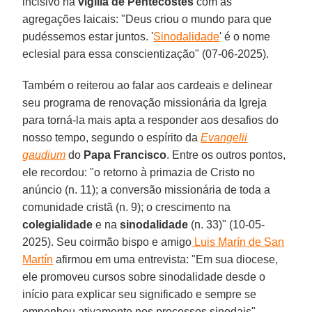
incisivo na
vigília de Pentecostes
com as
agregações laicais: "Deus criou o mundo para que
pudéssemos estar juntos. '
Sinodalidade
' é o nome
eclesial para essa conscientização" (07-06-2025).
Também o reiterou ao falar aos cardeais e delinear
seu programa de renovação missionária da Igreja
para torná-la mais apta a responder aos desafios do
nosso tempo, segundo o espírito da
Evangelii
gaudium
do
Papa Francisco
. Entre os outros pontos,
ele recordou: "o retorno à primazia de Cristo no
anúncio (n. 11); a conversão missionária de toda a
comunidade cristã (n. 9); o crescimento na
colegialidade
e na
sinodalidade
(n. 33)" (10-05-
2025). Seu coirmão bispo e amigo
Luis Marín de San
Martín
afirmou em uma entrevista: "Em sua diocese,
ele promoveu cursos sobre sinodalidade desde o
início para explicar seu significado e sempre se
empenhou ativamente nos processos sinodais"