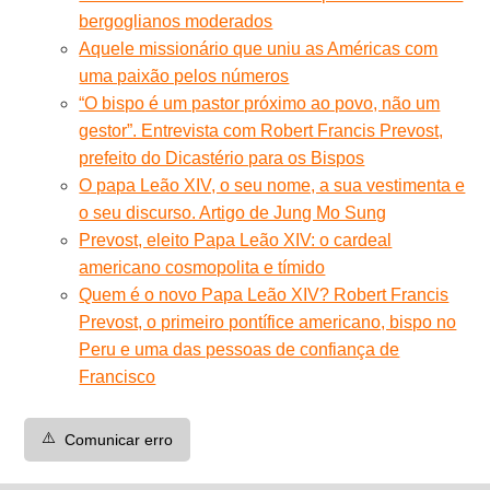
bergoglianos moderados
Aquele missionário que uniu as Américas com
uma paixão pelos números
“O bispo é um pastor próximo ao povo, não um
gestor”. Entrevista com Robert Francis Prevost,
prefeito do Dicastério para os Bispos
O papa Leão XIV, o seu nome, a sua vestimenta e
o seu discurso. Artigo de Jung Mo Sung
Prevost, eleito Papa Leão XIV: o cardeal
americano cosmopolita e tímido
Quem é o novo Papa Leão XIV? Robert Francis
Prevost, o primeiro pontífice americano, bispo no
Peru e uma das pessoas de confiança de
Francisco
⚠️
Comunicar erro