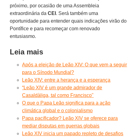
próximo, por ocasião de uma Assembleia
extraordinária da
CEI
. Será também uma
oportunidade para entender quais indicações virão do
Pontífice e para recomeçar com renovado
entusiasmo.
Leia mais
Após a eleição de Leão XIV: O que vem a seguir
para o Sínodo Mundial?
Leão XIV: entre a herança e a esperança
“Leão XIV é um grande admirador de
Casaldàliga, tal como Francisco"
O que o Papa Leão significa para a ação
climática global e o colonialismo
Papa pacificador? Leão XIV se oferece para
mediar disputas em guerras globais
Leão XIV inicia um papado repleto de desafios