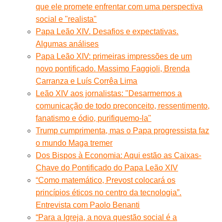
que ele promete enfrentar com uma perspectiva
social e "realista"
Papa Leão XIV. Desafios e expectativas.
Algumas análises
Papa Leão XIV: primeiras impressões de um
novo pontificado. Massimo Faggioli, Brenda
Carranza e Luís Corrêa Lima
Leão XIV aos jornalistas: "Desarmemos a
comunicação de todo preconceito, ressentimento,
fanatismo e ódio, purifiquemo-la"
Trump cumprimenta, mas o Papa progressista faz
o mundo Maga tremer
Dos Bispos à Economia: Aqui estão as Caixas-
Chave do Pontificado do Papa Leão XIV
“Como matemático, Prevost colocará os
princípios éticos no centro da tecnologia”.
Entrevista com Paolo Benanti
“Para a Igreja, a nova questão social é a