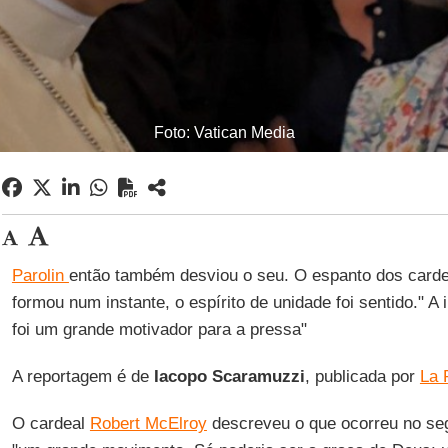
Foto: Vatican Media
Parolin
então também desviou o seu. O espanto dos carde
formou num instante, o espírito de unidade foi sentido." A 
foi um grande motivador para a pressa"
A reportagem é de
Iacopo Scaramuzzi
, publicada por
La 
O cardeal
Robert McElroy
descreveu o que ocorreu no se