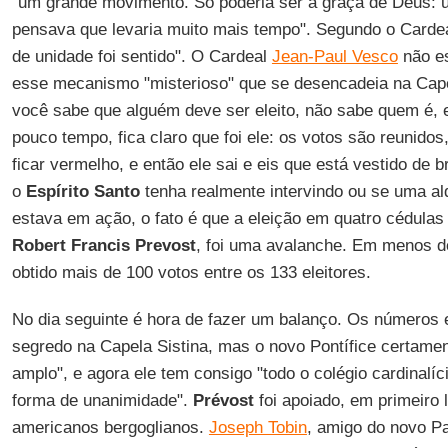
"um grande movimento. Só poderia ser a graça de Deus:
pensava que levaria muito mais tempo". Segundo o Carde
de unidade foi sentido". O Cardeal
Jean-Paul Vesco
não e
esse mecanismo "misterioso" que se desencadeia na Capel
você sabe que alguém deve ser eleito, não sabe quem é, e
pouco tempo, fica claro que foi ele: os votos são reunidos
ficar vermelho, e então ele sai e eis que está vestido de 
o
Espírito Santo
tenha realmente intervindo ou se uma alqu
estava em ação, o fato é que a eleição em quatro cédula
Robert Francis Prevost
, foi uma avalanche. Em menos de
obtido mais de 100 votos entre os 133 eleitores.
No dia seguinte é hora de fazer um balanço. Os número
segredo na Capela Sistina, mas o novo Pontífice certame
amplo", e agora ele tem consigo "todo o colégio cardinalíc
forma de unanimidade".
Prévost
foi apoiado, em primeiro 
americanos bergoglianos.
Joseph Tobin
, amigo do novo P