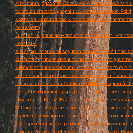
A brilhante jogada do Conclave: o Papa Leão XIV é u
tarefa da situação geopolítica. Artigo de Marco Politi
Vozes de Emaús: Leão XIV: a abertura do pontificado.
de Oliveira
O primeiro jantar do Papa com os cardeais: "Foi as
Leão XIV"
A eleição. Acordo no segundo dia. Prevost é Leão XI
Os quatro grandes desafios de Leão XIV no governo 
Vítimas de abuso saúdam Leão XIV: "Acredito que el
necessidades dos mais vulneráveis, e isso é importa
Líderes do Ministério Católico LGBTQ+ reagem à el
Leão XIV, o primeiro papa dos Estados Unidos, um pe
Discurso do Papa. "Paz desarmada e que desarma, 
O Conclave. Votos de todos os partidos e sim dos 
Aquele missionário que uniu as Américas com uma 
“O bispo é um pastor próximo ao povo, não um gesto
Francis Prevost, prefeito do Dicastério para os Bisp