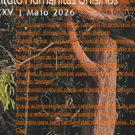
Papa Leão XIV. Desafios e expectativas. Algumas an
Dos Bispos à Economia: Aqui estão as Caixas-Chave
XIV
“Como matemático, Prevost colocará os princípios ét
tecnologia”. Entrevista com Paolo Benanti
“Para a Igreja, a nova questão social é a inteligência
Leão XIV: o grande desafio, a desocidentalização e a
Igreja. Artigo de Leonardo Boff
Prevost, o Papa 'peruano': missionário e político
As ideias. Essas palavras para uma Igreja espiritual 
Antonio Spadaro
O consenso cresceu como uma onda: "Mais de cem v
Conclave"
O que aconteceu dentro do conclave? Na hora do almo
surge o grande candidato a papa na sombra
Um novo papa para ser farol das noites sombrias. 
Cast