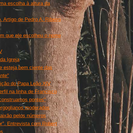
ma escolha à altura da
 Artigo de Pedro A. Ribeiro
sim que ele escolheu o nome
V
da Igreja
e esteja bem ciente das
nte"
eição do Papa Leão XIV
rfil na linha de Francisco
construamos pontes"
bergoglianos moderados
paixão pelos números
r”. Entrevista com Robert
os