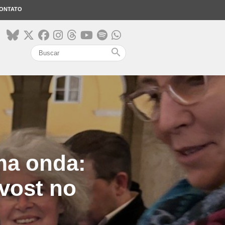
ONTATO
search
ma onda:
vost no