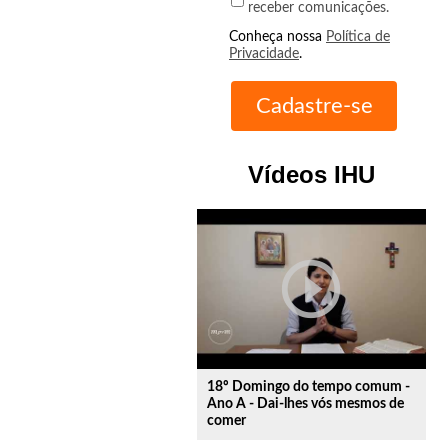
receber comunicações.
Conheça nossa
Política de
Privacidade
.
Vídeos IHU
play_circle_outline
18º Domingo do tempo comum -
Ano A - Dai-lhes vós mesmos de
comer