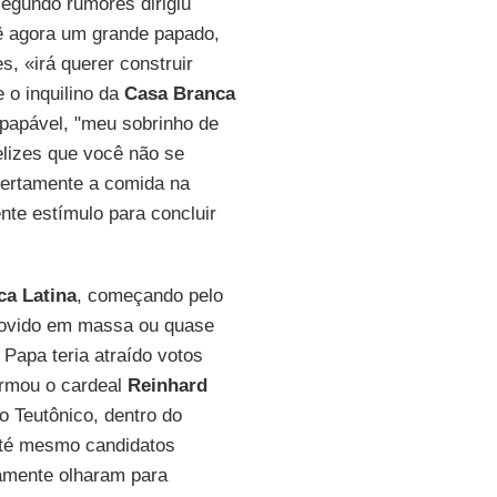
segundo rumores dirigiu
ê agora um grande papado,
s, «irá querer construir
 o inquilino da
Casa Branca
 papável, "meu sobrinho de
elizes que você não se
Certamente a comida na
nte estímulo para concluir
ca Latina
, começando pelo
movido em massa ou quase
 Papa teria atraído votos
firmou o cardeal
Reinhard
 Teutônico, dentro do
 Até mesmo candidatos
amente olharam para