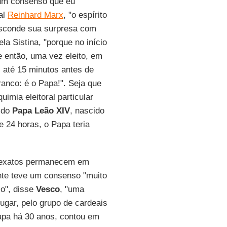
 um consenso que eu
al
Reinhard Marx
, "o espírito
sconde sua surpresa com
a Sistina, "porque no início
 então, uma vez eleito, em
, até 15 minutos antes de
branco: é o Papa!". Seja que
imia eleitoral particular
s do
Papa Leão XIV
, nascido
 24 horas, o Papa teria
s exatos permanecem em
nte teve um consenso "muito
io", disse
Vesco
, "uma
lugar, pelo grupo de cardeais
apa há 30 anos, contou em