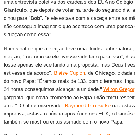
uma entrevista coletiva dos cardeais dos EUA no Colégio
Gianículo
, que depois de votar na tarde do segundo dia, 
olhou para "
Bob
", "e ele estava com a cabeça entre as mã
não conseguia imaginar o que acontece com uma pessoa
situação como essa".
Num sinal de que a eleição teve uma fluidez sobrenatural
eleição, "foi como se ele tivesse sido feito para isso", dis
fosse apenas ele aceitando uma proposta, mas Deus tivess
estivesse de acordo".
Blaise Cupich
, de
Chicago
, cidade 
do novo Papa: "Éramos mais de 133, com diferentes língua
24 horas conseguimos alcançar a unidade."
Wilton Gregor
garganta, que havia prometido ao
Papa Leão
“meu respeit
amor”. O ultraconservador
Raymond Leo Burke
não estava
imprensa, estava o núncio apostólico nos EUA, o francês
também se mostrou entusiasmado com o novo Papa.