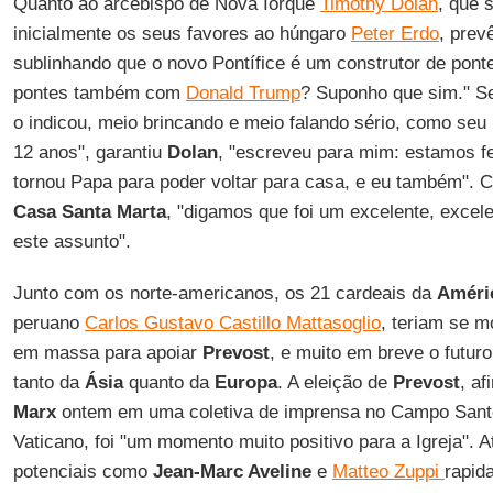
Quanto ao arcebispo de Nova Iorque
Timothy Dolan
, que 
inicialmente os seus favores ao húngaro
Peter Erdo
, prev
sublinhando que o novo Pontífice é um construtor de ponte
pontes também com
Donald Trump
? Suponho que sim." Se
o indicou, meio brincando e meio falando sério, como seu
12 anos", garantiu
Dolan
, "escreveu para mim: estamos f
tornou Papa para poder voltar para casa, e eu também". 
Casa Santa Marta
, "digamos que foi um excelente, excele
este assunto".
Junto com os norte-americanos, os 21 cardeais da
Améri
peruano
Carlos Gustavo Castillo Mattasoglio
, teriam se 
em massa para apoiar
Prevost
, e muito em breve o futuro
tanto da
Ásia
quanto da
Europa
. A eleição de
Prevost
, a
Marx
ontem em uma coletiva de imprensa no Campo Santo
Vaticano, foi "um momento muito positivo para a Igreja".
potenciais como
Jean-Marc Aveline
e
Matteo Zuppi
rapid