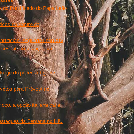
álises
 do Pontificado do Papa Leão
icos no centro da
 artificial”, segundo Leão XIV
 despatriarcalização da
longe do poder. Artigo de
otos para Prévost no
ço, a opção italiana cai e
Destaques da Semana no IHU