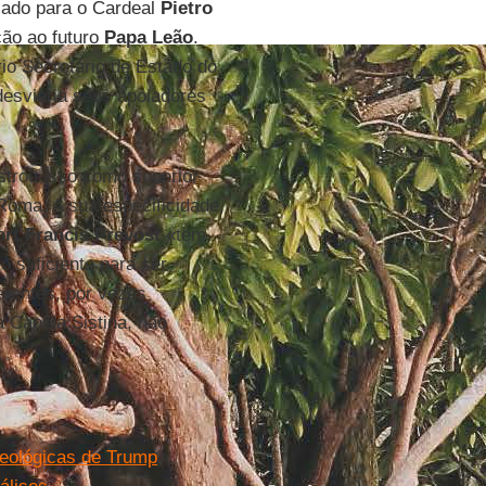
zado para o Cardeal
Pietro
ção ao futuro
Papa Leão
.
rio Secretário de Estado do
esviaria seus apoiadores
rou isso como superior
Roma. A sua especificidade,
rt Francis Prevost
«tem
 suficiente para ser
erentes, por vezes
 Capela Sistina, não
deológicas de Trump