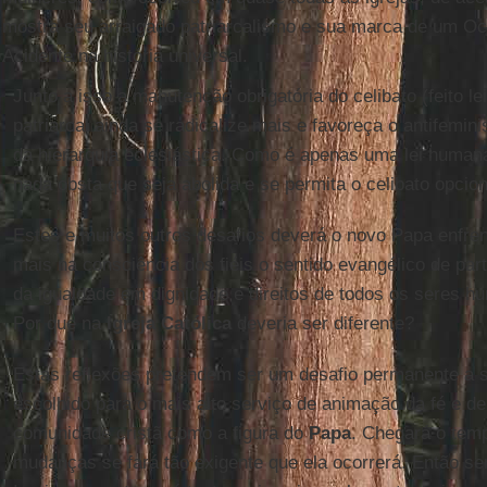
mostra seu arraigado patriarcalismo e sua marca de um O
Acidente na história universal.
Junto a isso a manutenção obrigatória do celibato (feito le
patriarcal ainda se radicalize mais e favoreça o antifemi
da hierarquia eclesiástica. Como é apenas uma lei humana 
nada obsta que seja abolida e se permita o celibato opcion
Estes e muitos outros desafios deverá o novo Papa enfren
mais na consciência dos fiéis o sentido evangélico de par
da igualdade em dignidade e direitos de todos os seres 
Por que na
Igreja Católica
deveria ser diferente?
Estas reflexões pretendem ser um desafio permanente a s
escolhido para o mais alto serviço de animação da fé e d
comunidade cristã como a figura do
Papa
. Chegará o tem
mudanças se fará tão exigente que ela ocorrerá. Então s