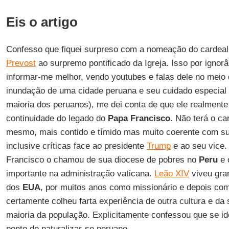
Eis o artigo
Confesso que fiquei surpreso com a nomeação do cardeal
Prevost
ao surpremo pontificado da Igreja. Isso por ignor
informar-me melhor, vendo youtubes e falas dele no meio
inundação de uma cidade peruana e seu cuidado especial 
maioria dos peruanos), me dei conta de que ele realmente
continuidade do legado do
Papa
Francisco
. Não terá o ca
mesmo, mais contido e tímido mas muito coerente com su
inclusive críticas face ao presidente
Trump
e ao seu vice
Francisco o chamou de sua diocese de pobres no
Peru
e 
importante na administração vaticana.
Leão XIV
viveu gran
dos
EUA
, por muitos anos como missionário e depois co
certamente colheu farta experiência de outra cultura e da 
maioria da população. Explicitamente confessou que se id
ponto de naturalizar-se peruano.