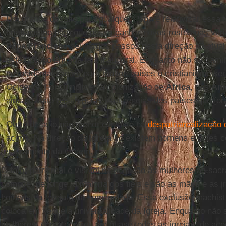
Um grande desafio para qualquer Papa é relativizar essa 
cristianismo para que possa ganhar novos rostos nas vár
Papa Francisco
deu largos passos nesta direção. O atua
este diálogo em sua fala inaugural. Enquanto não se cam
desocidentalização, para muitos países o cristianismo se
Ocidente. Foi cúmplice da colonização de
África
, das
Amé
ainda é visto assim pelas inteligências dos países que fo
Outro desafio não menor consiste na
despatriarcalização 
acima. Na direção da
Igreja
só existem homens e estes ce
sacramento da Ordem.
O fator patriarcal é visível na negação às mulheres ao sa
compõe, de longe, a maioria dos fiéis e são as mães e as 
homens da Igreja e da humanidade. Essa exclusão machista 
coloca em xeque a universalidade da Igreja. Enquanto não s
mulheres, como ocorreu em quase todas as igrejas, de ace