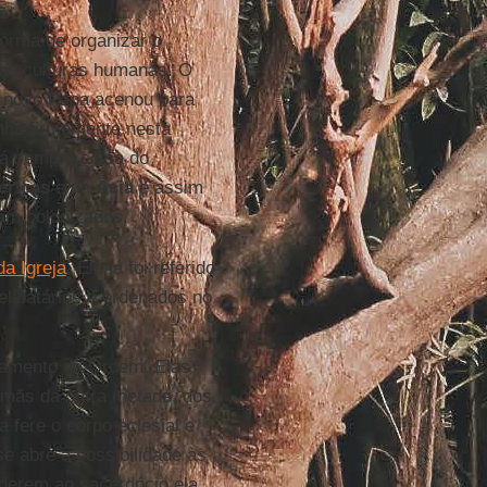
forma de organizar o
ias culturas humanas. O
l novo Papa acenou para
inhe firmemente nesta
rá sempre coisa do
ricas
e da
Ásia
e assim
ram colonizados.
da Igreja
. Ele já foi referido
libatários e ordenados no
cramento da Ordem. Elas
irmãs da outra metade, dos
fere o corpo eclesial e
e abre a possibilidade às
derem ao sacerdócio ela