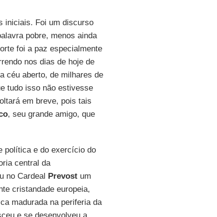
s iniciais. Foi um discurso
palavra pobre, menos ainda
orte foi a paz especialmente
rrendo nos dias de hoje de
a céu aberto, de milhares de
ue tudo isso não estivesse
ltará em breve, pois tais
co
, seu grande amigo, que
política e do exercício do
oria central da
iu no Cardeal
Prevost
um
nte cristandade europeia,
ica madurada na periferia da
sceu e se desenvolveu a