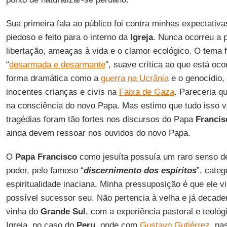
Sua primeira fala ao público foi contra minhas expectativa
piedoso e feito para o interno da
Igreja
. Nunca ocorreu a 
libertação, ameaças à vida e o clamor ecológico. O tema f
“
desarmada e desarmante
”, suave crítica ao que está oco
forma dramática como a
guerra na Ucrânia
e o genocídio, 
inocentes crianças e civis na
Faixa de Gaza
. Pareceria q
na consciência do novo Papa. Mas estimo que tudo isso vo
tragédias foram tão fortes nos discursos do Papa
Francis
ainda devem ressoar nos ouvidos do novo Papa.
O
Papa Francisco
como jesuíta possuía um raro senso de 
poder, pelo famoso “
discernimento dos espíritos
”, categ
espiritualidade inaciana. Minha pressuposição é que ele v
possível sucessor seu. Não pertencia à velha e já decade
vinha do
Grande
Sul
, com a experiência pastoral e teológ
Igreja, no caso do
Peru
, onde com
Gustavo Gutiérrez
, na