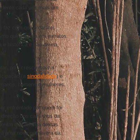
cidente cada vez mais um
i) faz com que o caráter
nismo que se nota em estratos
e histórica e não divina,
al.
tar, pois cresce mais e
ticipação (a
sinodalidade
) e
humanos, homens e mulheres.
er enfrentado por quem foi
e direção dos caminhos da
po em que a força destas
erá uma nova primavera da