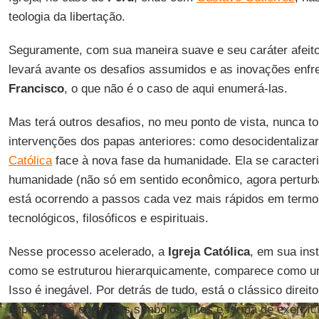
teologia da libertação.
Seguramente, com sua maneira suave e seu caráter afeito 
levará avante os desafios assumidos e as inovações enfr
Francisco
, o que não é o caso de aqui enumerá-las.
Mas terá outros desafios, no meu ponto de vista, nunca t
intervenções dos papas anteriores: como desocidentalizar
Católica
face à nova fase da humanidade. Ela se caracteri
humanidade (não só em sentido econômico, agora pertur
está ocorrendo a passos cada vez mais rápidos em termos 
tecnológicos, filosóficos e espirituais.
Nesse processo acelerado, a
Igreja
Católica
, em sua ins
como se estruturou hierarquicamente, comparece como u
Isso é inegável. Por detrás de tudo, está o clássico direi
imperadores com seus símbolos, ritos e forma de exercíc