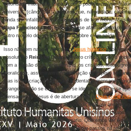
autoridade máxima, o Papa, ”com o poder ordinário, máxim
universal” (cânon 331), atributos que, na verdade, caber
ainda sua infalibilidade em assuntos de fé e moral. Mais l
Papa Francisco
conscientemente se afastou deste parad
outro modelo de Igreja simples e pobre e em saída para 
Isso não tem nada a ver com o
Jesus histórico
, pobre, p
absoluto, o
Reino de Deus
e severo crítico a todo o poder
com a erosão do império romano, os cristãos, feitos Igrej
moralidade, assumiram a reordenação do império romano 
Mas isso é criação da cultura ocidental. A mensagem orig
evangelho, não se exaure nem se identifica com esse tipo
mensagem de Jesus é de abertura total a
Deus como
Abb
ilimitada misericórdia, o amor incondicional até aos inimi
caídos nas estradas da vida e a vida como serviço aos d
XIV
não ficará imune a este desafio. Queremos ver e apoi
para enfrentar os tradicionalistas e dar passos na referida