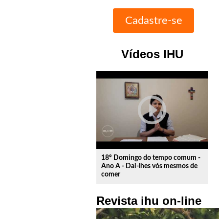
Vídeos IHU
play_circle_outline
18º Domingo do tempo comum -
Ano A - Dai-lhes vós mesmos de
comer
Revista ihu on-line