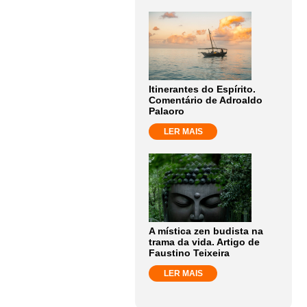
Itinerantes do Espírito.
Comentário de Adroaldo
Palaoro
LER MAIS
A mística zen budista na
trama da vida. Artigo de
Faustino Teixeira
LER MAIS