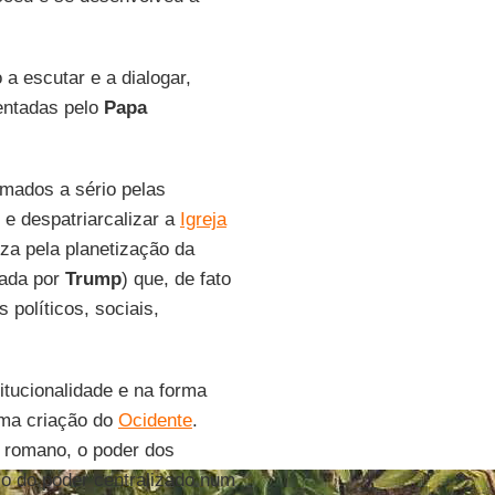
a escutar e a dialogar,
entadas pelo
Papa
omados a sério pelas
 e despatriarcalizar a
Igreja
za pela planetização da
bada por
Trump
) que, de fato
políticos, sociais,
titucionalidade e na forma
ma criação do
Ocidente
.
to romano, o poder dos
io do poder centralizado num