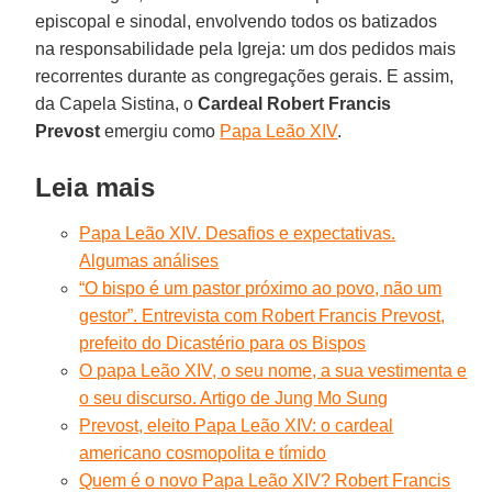
episcopal e sinodal, envolvendo todos os batizados
na responsabilidade pela Igreja: um dos pedidos mais
recorrentes durante as congregações gerais. E assim,
da Capela Sistina, o
Cardeal Robert Francis
Prevost
emergiu como
Papa Leão XIV
.
Leia mais
Papa Leão XIV. Desafios e expectativas.
Algumas análises
“O bispo é um pastor próximo ao povo, não um
gestor”. Entrevista com Robert Francis Prevost,
prefeito do Dicastério para os Bispos
O papa Leão XIV, o seu nome, a sua vestimenta e
o seu discurso. Artigo de Jung Mo Sung
Prevost, eleito Papa Leão XIV: o cardeal
americano cosmopolita e tímido
Quem é o novo Papa Leão XIV? Robert Francis