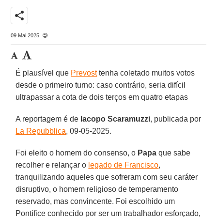
share
09 Mai 2025
É plausível que
Prevost
tenha coletado muitos votos
desde o primeiro turno: caso contrário, seria difícil
ultrapassar a cota de dois terços em quatro etapas
A reportagem é de
Iacopo Scaramuzzi
, publicada por
La Repubblica
, 09-05-2025.
Foi eleito o homem do consenso, o
Papa
que sabe
recolher e relançar o
legado de Francisco
,
tranquilizando aqueles que sofreram com seu caráter
disruptivo, o homem religioso de temperamento
reservado, mas convincente. Foi escolhido um
Pontífice conhecido por ser um trabalhador esforçado,