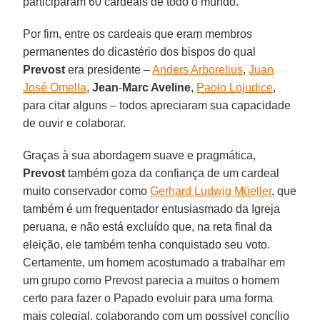
participaram 60 cardeais de todo o mundo.
Por fim, entre os cardeais que eram membros
permanentes do dicastério dos bispos do qual
Prevost
era presidente –
Anders Arborelius
,
Juan
José Omella
,
Jean
-
Marc Aveline
,
Paolo Lojudice
,
para citar alguns – todos apreciaram sua capacidade
de ouvir e colaborar.
Graças à sua abordagem suave e pragmática,
Prevost
também goza da confiança de um cardeal
muito conservador como
Gerhard Ludwig Müeller
, que
também é um frequentador entusiasmado da Igreja
peruana, e não está excluído que, na reta final da
eleição, ele também tenha conquistado seu voto.
Certamente, um homem acostumado a trabalhar em
um grupo como Prevost parecia a muitos o homem
certo para fazer o Papado evoluir para uma forma
mais colegial, colaborando com um possível concílio