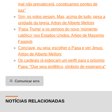
mal não prevalecerá, construamos pontes de
paz"
Sim, os votos pesam. Mas, acima de tudo, pesa a
unidade da Igreja. Artigo de Alberto Melloni
'Papa Trump' e os perigos do novo 'momento
católico' nos Estados Unidos. Artigo de Massimo
Faggioli
Conclave, ou seja: escolher o Papa e ver Jesus.
Artigo de Alberto Melloni
Os cardeais já esboçam um perfil para o próximo
Papa: “Que seja profético, símbolo de esperança”
⚠️
Comunicar erro
NOTÍCIAS RELACIONADAS