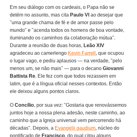
Em seu diálogo com os cardeais, o Papa não se
detém no assunto, mas cita
Paulo VI
ao desejar que
"uma grande chama de fé e de amor passe pelo
mundo" e "acenda todos os homens de boa vontade,
iluminando os caminhos da colaboração mútua".
Durante a reunião de duas horas,
Leão XIV
agradeceu ao camerlengo
Kevin Farrell
, que ocupou
o lugar vago, e pediu aplausos — na verdade, "pelo
menos um, se não mais" — para o decano
Giovanni
Battista Re
. Ele fez com que todos rezassem em
latim, que é a língua oficial nesses contextos. Então
ele deixou alguns pontos claros.
O
Concílio
, por sua vez: "Gostaria que renovássemos
juntos hoje a nossa plena adesão, neste caminho, ao
caminho que a Igreja universal vem percorrendo há
décadas". Depois, a
Evangelii gaudium
, núcleo do
pontificado de
Francisco
, do qual citou alguns