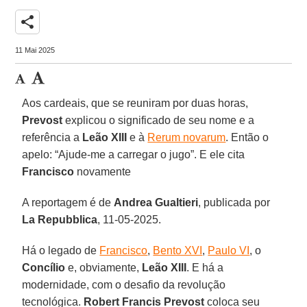
share
11 Mai 2025
Aos cardeais, que se reuniram por duas horas,
Prevost
explicou o significado de seu nome e a
referência a
Leão XIII
e à
Rerum novarum
. Então o
apelo: “Ajude-me a carregar o jugo”. E ele cita
Francisco
novamente
A reportagem é de
Andrea Gualtieri
, publicada por
La Repubblica
, 11-05-2025.
Há o legado de
Francisco
,
Bento XVI
,
Paulo VI
, o
Concílio
e, obviamente,
Leão XIII
. E há a
modernidade, com o desafio da revolução
tecnológica.
Robert Francis Prevost
coloca seu