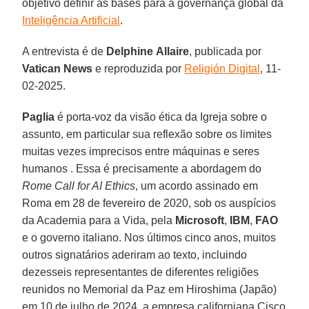
objetivo definir as bases para a governança global da
Inteligência Artificial
.
A entrevista é de
Delphine
Allaire
, publicada por
Vatican
News
e reproduzida por
Religión Digital
, 11-
02-2025.
Paglia
é porta-voz da visão ética da Igreja sobre o
assunto, em particular sua reflexão sobre os limites
muitas vezes imprecisos entre máquinas e seres
humanos . Essa é precisamente a abordagem do
Rome Call for AI Ethics
, um acordo assinado em
Roma em 28 de fevereiro de 2020, sob os auspícios
da Academia para a Vida, pela
Microsoft
,
IBM
,
FAO
e o governo italiano. Nos últimos cinco anos, muitos
outros signatários aderiram ao texto, incluindo
dezesseis representantes de diferentes religiões
reunidos no Memorial da Paz em Hiroshima (Japão)
em 10 de julho de 2024, a empresa californiana Cisco