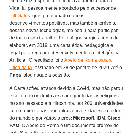
No que diz respeito à Pontifícia Academia para a
Vida, fui pessoalmente abordado pelo sucessor de
Bill Gates
, que, preocupado com os
desenvolvimentos positivos, mas também terríveis,
dessas novas tecnologias, me pediu para participar
de todo o seu trabalho. Foi daí que surgiu a ideia de
elaborar, em 2019, uma carta ética, pedagógica e
legal para regular o desenvolvimento da Inteligência
Artificial. O resultado foi o
Apelo de Roma para a
Ética da IA
, assinado em 28 de janeiro de 2020. Até o
Papa
falou naquela ocasião.
A Carta sofreu atrasos devido à Covid, mas não parou
e se tornou um texto assinado por todas as religiões
no ano passado em Hiroshima, por 200 universidades
latino-americanas, por outras universidades ao redor
do mundo e por vários atores:
Microsoft
,
IBM
,
Cisco
,
FAO
. O Apelo de Roma é um documento promovido
pela Santa Sé, mas pertence àqueles que o assinam,