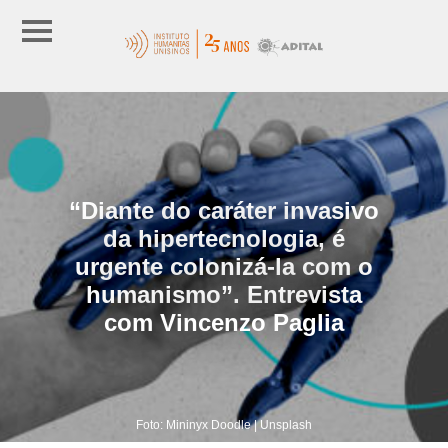
“Diante do caráter invasivo
da hipertecnologia, é
urgente colonizá-la com o
humanismo”. Entrevista
com Vincenzo Paglia
Foto: Mininyx Doodle | Unsplash