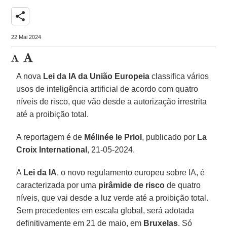
share
22 Mai 2024
A nova
Lei da IA da União Europeia
classifica vários
usos de inteligência artificial de acordo com quatro
níveis de risco, que vão desde a autorização irrestrita
até a proibição total.
A reportagem é de
Mélinée le Priol
, publicado por
La
Croix International
, 21-05-2024.
A
Lei da IA
, o novo regulamento europeu sobre IA, é
caracterizada por uma
pirâmide de risco
de quatro
níveis, que vai desde a luz verde até a proibição total.
Sem precedentes em escala global, será adotada
definitivamente em 21 de maio, em
Bruxelas
. Só