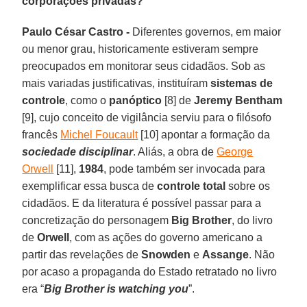
corporações privadas?
Paulo César Castro -
Diferentes governos, em maior
ou menor grau, historicamente estiveram sempre
preocupados em monitorar seus cidadãos. Sob as
mais variadas justificativas, instituíram
sistemas de
controle
, como o
panóptico
[8] de
Jeremy Bentham
[9], cujo conceito de vigilância serviu para o filósofo
francês
Michel Foucault
[10] apontar a formação da
sociedade disciplinar
. Aliás, a obra de
George
Orwell
[11],
1984
, pode também ser invocada para
exemplificar essa busca de
controle total
sobre os
cidadãos. E da literatura é possível passar para a
concretização do personagem
Big Brother
, do livro
de
Orwell
, com as ações do governo americano a
partir das revelações de
Snowden
e
Assange
. Não
por acaso a propaganda do Estado retratado no livro
era “
Big Brother is watching you
”.