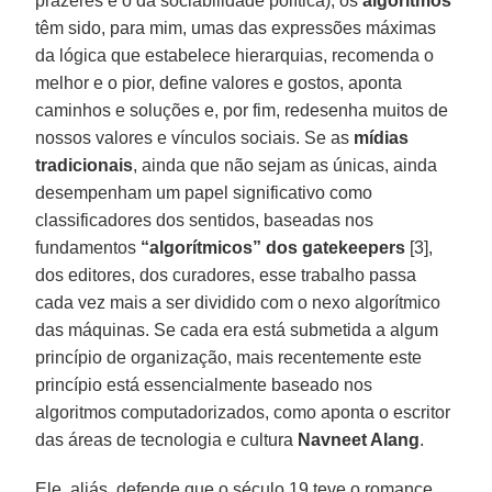
prazeres e o da sociabilidade política), os
algoritmos
têm sido, para mim, umas das expressões máximas
da lógica que estabelece hierarquias, recomenda o
melhor e o pior, define valores e gostos, aponta
caminhos e soluções e, por fim, redesenha muitos de
nossos valores e vínculos sociais. Se as
mídias
tradicionais
, ainda que não sejam as únicas, ainda
desempenham um papel significativo como
classificadores dos sentidos, baseadas nos
fundamentos
“algorítmicos” dos gatekeepers
[3],
dos editores, dos curadores, esse trabalho passa
cada vez mais a ser dividido com o nexo algorítmico
das máquinas. Se cada era está submetida a algum
princípio de organização, mais recentemente este
princípio está essencialmente baseado nos
algoritmos computadorizados, como aponta o escritor
das áreas de tecnologia e cultura
Navneet Alang
.
Ele, aliás, defende que o século 19 teve o romance