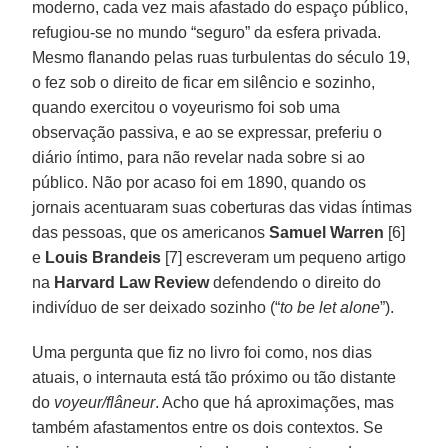
moderno, cada vez mais afastado do espaço público,
refugiou-se no mundo “seguro” da esfera privada.
Mesmo flanando pelas ruas turbulentas do século 19,
o fez sob o direito de ficar em silêncio e sozinho,
quando exercitou o voyeurismo foi sob uma
observação passiva, e ao se expressar, preferiu o
diário íntimo, para não revelar nada sobre si ao
público. Não por acaso foi em 1890, quando os
jornais acentuaram suas coberturas das vidas íntimas
das pessoas, que os americanos
Samuel Warren
[6]
e
Louis Brandeis
[7] escreveram um pequeno artigo
na
Harvard Law Review
defendendo o direito do
indivíduo de ser deixado sozinho (“
to be let alone
”).
Uma pergunta que fiz no livro foi como, nos dias
atuais, o internauta está tão próximo ou tão distante
do
voyeur/flâneur
. Acho que há aproximações, mas
também afastamentos entre os dois contextos. Se