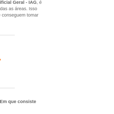
ificial Geral - IAG
, é
as as áreas. Isso
e conseguem tomar
o
 Em que consiste