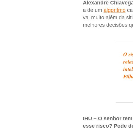
Alexandre Chiavegat
a de um
algoritmo
ca
vai muito além da si
melhores decisões q
O ri
rela
inte
Filh
IHU – O senhor tem
esse risco? Pode de