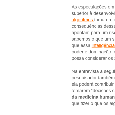
As especulações em 
superior à desenvol
algoritmos
tomarem d
consequências dessa
apontam para um risc
sabemos o que um ser 
que essa
inteligência 
poder e dominação, mu
possa considerar os
Na entrevista a segu
pesquisador também 
ela poderá contribui
tomarem “decisões co
da medicina human
que fizer o que os al