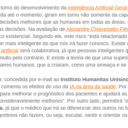
torno do desenvolvimento da
Inteligência Artificial Geral
vida até o momento, giram em torno não somente da cap
ecisões melhores que as humanas em todas as áreas, 
s decisões. Na avaliação de
Alexandre Chiavegatto Fil
o existencial. Segundo ele, este risco “está relacionado
mais inteligente do que nós irá fazer conosco. Existe a
artificial
será colaborativa, já que pessoas inteligente
ito pelo contrário. E existe a teoria de que uma superint
 seres humanos, que a criaram, como uma ameaça e se v
ir, concedida por e-mail ao
Instituto Humanitas Unisin
comenta os efeitos do uso da
IA na área da saúde
. Por
r para melhorar o prognóstico dos pacientes e ajudará a
nsideravelmente melhores”. Por outro lado, permitirá “
a
, já que o médico que irá se diferenciar dos outros no 
goritmos não fazem, ou seja, escutar, sentir e orientar o