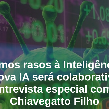
mos rasos à Inteligênci
nova IA será colaborat
trevista especial co
Chiavegatto Filho