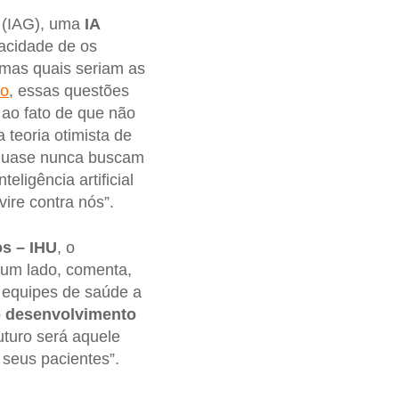
(IAG), uma
IA
acidade de os
mas quais seriam as
ho
, essas questões
 ao fato de que não
 teoria otimista de
s quase nunca buscam
eligência artificial
ire contra nós”.
os – IHU
, o
 um lado, comenta,
s equipes de saúde a
o
desenvolvimento
futuro será aquele
s seus pacientes”.