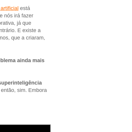
rtificial
está
 nós irá fazer
rativa, já que
rário. E existe a
anos, que a criaram,
oblema ainda mais
superinteligência
, então, sim. Embora