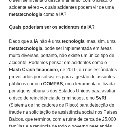
o trem se inventa o descarrilamento; com o avião, o
acidente aéreo –, quais acidentes podem vir de uma
metatecnologia
como a
IA
?
Quais poderiam ser os acidentes da IA?
Dado que a
IA
não é uma
tecnologia
, mas, sim, uma
metatecnologia
, pode ser implementada em áreas
muito diversas, portanto, não existe um único tipo de
acidente. Podemos pensar em acidentes como o
Flash Crash financeiro
, de 2010, ou nos escândalos
provocados por softwares para a gestão de assuntos
públicos como o
COMPAS
, uma ferramenta utilizada
por alguns tribunais dos Estados Unidos para avaliar
o risco de reincidência de criminosos, e no
SyRI
(Sistema de Indicadores de Risco) para detecção de
fraude na solicitação de assistência social nos Países
Baixos, que terminou com a ruína de cerca de 25.000
famílias e a renúncia de todo o governo neerlandês