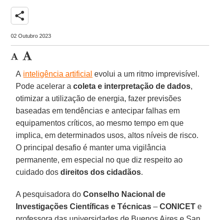
share
02 Outubro 2023
A
inteligência artificial
evolui a um ritmo imprevisível.
Pode acelerar a
coleta e interpretação de dados
,
otimizar a utilização de energia, fazer previsões
baseadas em tendências e antecipar falhas em
equipamentos críticos, ao mesmo tempo em que
implica, em determinados usos, altos níveis de risco.
O principal desafio é manter uma vigilância
permanente, em especial no que diz respeito ao
cuidado dos
direitos dos cidadãos
.
A pesquisadora do
Conselho Nacional de
Investigações Científicas e Técnicas
–
CONICET
e
professora das universidades de Buenos Aires e San