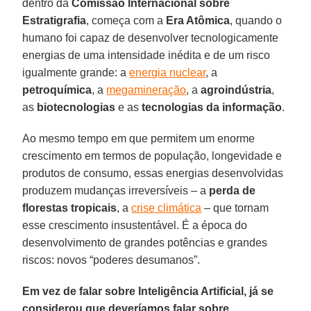
dentro da
Comissão Internacional sobre
Estratigrafia
, começa com a
Era Atômica
, quando o
humano foi capaz de desenvolver tecnologicamente
energias de uma intensidade inédita e de um risco
igualmente grande: a
energia nuclear
, a
petroquímica
, a
megamineração
, a
agroindústria
,
as
biotecnologias
e as
tecnologias da informação
.
Ao mesmo tempo em que permitem um enorme
crescimento em termos de população, longevidade e
produtos de consumo, essas energias desenvolvidas
produzem mudanças irreversíveis – a
perda de
florestas tropicais
, a
crise climática
– que tornam
esse crescimento insustentável. É a época do
desenvolvimento de grandes potências e grandes
riscos: novos “poderes desumanos”.
Em vez de falar sobre Inteligência Artificial, já se
considerou que deveríamos falar sobre