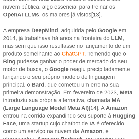
nuvem pública, algo essencial para treinar os
OpenAI LLMs
, os maiores já vistos[13].
A empresa
DeepMind
, adquirida pelo
Google
em
2014, já trabalhava há anos na fronteira do
LLM
,
mas sem que isso resultasse no lançamento de um
produto semelhante ao
ChatGPT
. Temendo que o
Bing
pudesse ganhar o poder de mercado do seu
motor de busca, o
Google
reagiu precipitadamente
lançando o seu próprio modelo de linguagem
principal, o
Bard
, que cometeu um erro na sua
primeira demonstração. Em fevereiro de 2023,
Meta
introduziu sua própria alternativa, chamada
MA
(Large Language Model Meta AI)
[14]. A
Amazon
entrou na corrida expandindo seu suporte à
Hugging
Face
, uma startup cujo chatbot de
IA
é oferecido
como um serviço na nuvem da
Amazon
, e