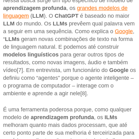
Nessa busca surge um tipo específico de modelo de
aprendizagem profunda
, os
grandes modelos de
linguagem
(
LLM
). O
ChatGPT
é baseado no maior
LLM
do mundo. Os
LLMs
prevêem qual palavra vem
a seguir em uma sequência. Como explica o
Google
,
“
LLMs
geram novas combinações de texto na forma
de linguagem natural. E podemos até construir
modelos linguísticos
para gerar outros tipos de
resultados, como novas imagens, áudio e também
vídeo[7]. Em entrevista, um funcionário do
Google
os
definiu como “agentes” porque o agente inteligente –
o programa de computador – interage com o
ambiente e aprende a agir nele[8].
É uma ferramenta poderosa porque, como qualquer
modelo de
aprendizagem profunda
, os
ILMs
melhoram quanto mais dados processam, que até
certo ponto parte de sua melhoria é terceirizada para