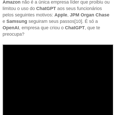
Amazon
não é a única empresa líder que proibiu ou
limitou o uso do
ChatGPT
aos seus funcionários
pelos seguintes motivos:
Apple
,
JPM Organ Chase
e
Samsung
seguiram seus passos[10]. É só a
OpenAI
, empresa que criou o
ChatGPT
, que te
preocupa?