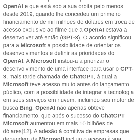
OpenAI
e que está sob a sua órbita pelo menos
desde 2019, quando lhe concedeu um primeiro
financiamento de mil milhões de dólares em troca de
acesso exclusivo ao filme que a
OpenAI
estava a
desenvolver até então (
GPT-3
). O acordo significou
para a
Microsoft
a possibilidade de orientar os
desenvolvimentos e definir as prioridades do
OpenAI
. A
Microsoft
instou-a a priorizar o
desenvolvimento de uma interface para usar o
GPT-
3
, mais tarde chamada de
ChatGPT
, à qual a
Microsoft
teve acesso muito antes do lançamento
público, com a possibilidade de integrar a tecnologia
em seus serviços em nuvem, incluindo seu motor de
busca
Bing
.
OpenAI
não apenas obteve
financiamento, que após o sucesso do
ChatGPT
Microsoft
aumentou em mais 10 bilhões de
dólares[12]. A adesão à comitiva de empresas que
dependem da
Microsoft
incluiu o acesso à sua