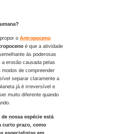
 humana?
 propor o
Antropoceno
tropoceno
é que a atividade
é semelhante às poderosas
e a erosão causada pelas
os modos de compreender
ível separar claramente a
laneta já é irreversível e
ser muito diferente quando
ando.
 de nossa espécie está
 curto prazo, como
s especialistas em