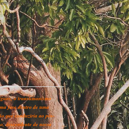
stem dois grupos opostos: os
poceno
poderá ser bem
s da crise graças ao
ropocênicos
temem um
 mau
antropoceno
com o qual
 em prática medidas
lguns, o transumanismo
uma fase dentro de uma
ão que conduziria ao pós-
, descendente de nossa