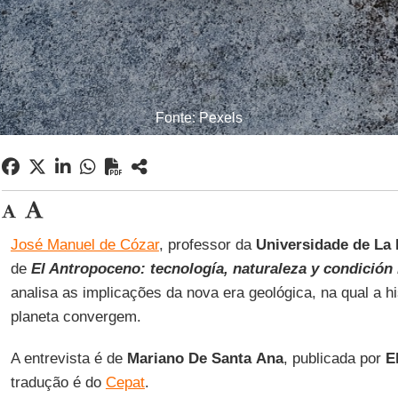
Fonte: Pexels
José Manuel de Cózar
, professor da
Universidade de La
de
El Antropoceno: tecnología, naturaleza y condició
analisa as implicações da nova era geológica, na qual a h
planeta convergem.
A entrevista é de
Mariano
De Santa
Ana
, publicada por
E
tradução é do
Cepat
.