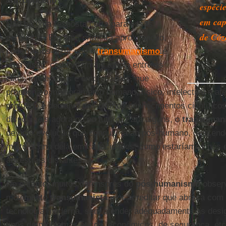
antropoceno?
espéci
em cap
Não há uma resposta curta para essas
de Cóz
perguntas. Em uma primeira aproximação,
poderíamos dizer que o
transumanismo
é
uma visão, cada vez mais ampla entre as
elites intelectuais e empresariais, que
propugna o melhoramento humano, físico, intelectual e at
profundo e decisivo dos últimos conhecimentos científicos
disponíveis agora ou no futuro. Para alguns, o
transuman
de uma evolução que conduziria ao pós-humano, descend
muito acima dela em capacidades, como estaríamos nós 
ancestrais distantes.
No entanto, muitos defensores do
pós
-
humanismo
obser
movimento
transumanista
, por acreditar que abraça com 
tecnologia moderna, sem atender adequadamente as desig
tipos de problemas éticos, econômicos, de segurança, etc