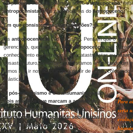
Do ponto de vista da polêmica sobre o
antropoceno
, exi
antropocenistas
e os catastrofistas do
Antropoceno
.
Em que consistem as duas posições?
Os
antropocenistas
são otimistas. Pensam que o
antro
gerenciado, que será um bom
antropoceno
e que sairemo
conhecimento e à tecnologia. Os catastrofistas ou
misant
desastre futuro, acreditam que estamos enfrentando um
temos que ir nos adaptando, a partir de agora, colocando
drásticas.
O pós-humanismo e o transumanismo são
Para a
dois assuntos que marcam a agenda de
nosso tempo e se imbricam com o
seria 
antropoceno. Pode nos falar sobre estas
evoluç
noções e de sua relação com o
humano