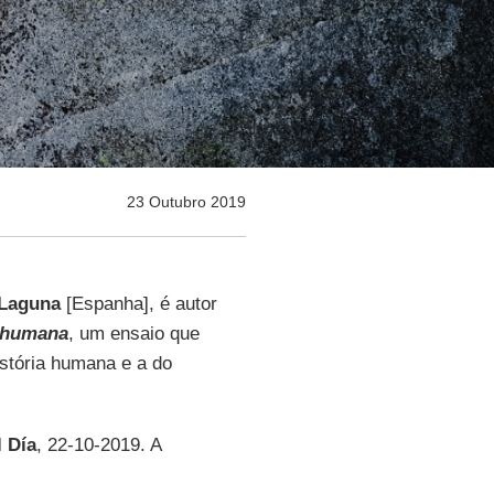
23 Outubro 2019
 Laguna
[Espanha], é autor
n humana
, um ensaio que
istória humana e a do
l Día
, 22-10-2019. A