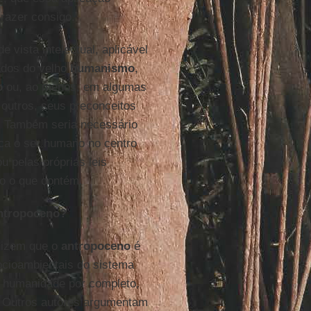
razer consigo.
 vista intelectual, aplicável
ados do velho
humanismo
,
o
ou, ao menos, em algumas
 outros, seus preconceitos
s. Também seria necessário
oca o ser humano no centro
u pelas próprias leis
do o que contém.
antropoceno?
dizem que o
antropoceno
é
ocioambientais do sistema
 a humanidade por completo,
. Outros autores argumentam