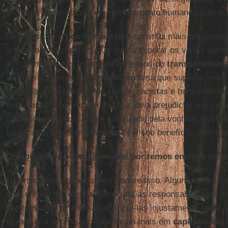
profunda da tecnologia no melhoramento humano poderia t
Digamos que o
pós
-
humanismo
constitui mais um ponto de
aos problemas sociais, que busca superar os vícios herd
mas sem cair nos possíveis excessos do
transumanism
de suas variantes. O
humanismo
teria que superar, entre
sexistas, colonialistas, de classe, racistas e homofóbico
derrubar de uma vez por todas a ideia prejudicial que col
da criação, supostamente autorizado pela vontade divina o
humanas a explorar a natureza em seu benefício, com tu
O capitalismo é o responsável por temos entrado no 
Há um debate em andamento sobre isso. Alguns autores 
uma cortina de fumaça que oculta as responsabilidades s
capitalista dominante, ao distribui-las injustamente entre
e que seria necessário falar muito mais em
capitaloceno