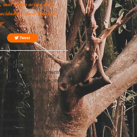
e, mas muito acima dela
acidades – José Manuel
ar
Tweet
é moral, fazendo um uso
 e das tecnologias
ismo
seria uma fase dentro
ente de nossa espécie, mas
em relação aos nossos
vam com receio o
demasiada falta de crítica a
ualdades sociais e todos os
., que essa aplicação