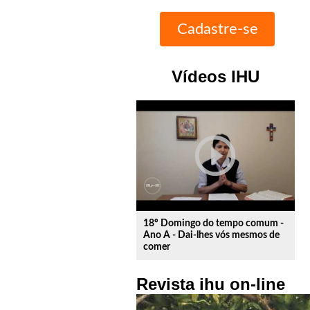
Vídeos IHU
play_circle_outline
18º Domingo do tempo comum -
Ano A - Dai-lhes vós mesmos de
comer
Revista ihu on-line