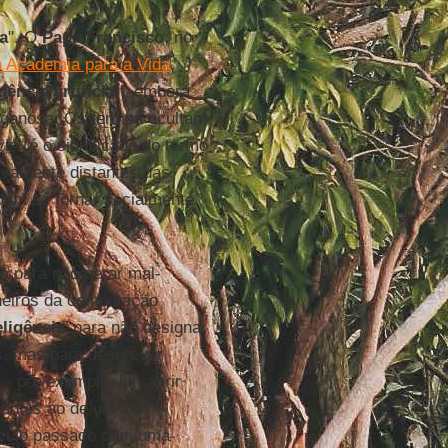
ia
". O
Papa Francisco
, no
ia Academia para a Vida
,
gência artificial
’, embora
enganosa. Os termos ocultam
is (é o significado do termo
ivamente distantes das
odem se tornar socialmente
la para não gerar mal-
heiros da computação
eligência
’ para não designar
s, mas para descrever
a
- por exemplo, ler, abrir
hantes ao de um ser
éculo passado com uma