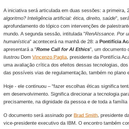
A iniciativa será articulada em duas sessões: a primeira, 26
algoritmo? Inteligência artificial: ética, direito, saúde
", ser
aprofundamento do tópico com intervenções de palestrant
mundo. A segunda sessão, intitulada "
RenAIssance. Por uma
humanística
" acontecerá na manhã de 28: a
Pontifícia A
apresentará a "
Rome Call for AI Ethics
", um documento 
ilustrou Dom
Vincenzo Paglia
, presidente da Pontifícia Ac
uma avaliação crítica dos efeitos dessas tecnologias, dos
das possíveis vias de regulamentação, também no plano e
Hoje - ele continuou – “fazer escolhas éticas significa ten
em desenvolvimento. Significa direcionar a tecnologia p
precisamente, na dignidade da pessoa e de toda a família
O documento será assinado por
Brad Smith
, presidente d
vice-presidente executivo da IBM. O encontro também co