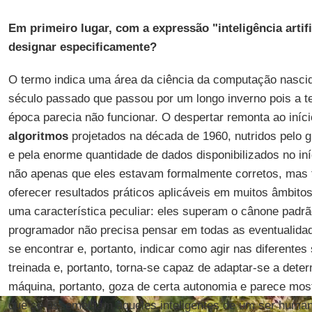
Em primeiro lugar, com a expressão "inteligência artifi
designar especificamente?
O termo indica uma área da ciência da computação nasci
século passado que passou por um longo inverno pois a te
época parecia não funcionar. O despertar remonta ao iníc
algoritmos
projetados na década de 1960, nutridos pelo 
e pela enorme quantidade de dados disponibilizados no in
não apenas que eles estavam formalmente corretos, ma
oferecer resultados práticos aplicáveis em muitos âmbit
uma característica peculiar: eles superam o cânone padr
programador não precisa pensar em todas as eventualid
se encontrar e, portanto, indicar como agir nas diferentes
treinada e, portanto, torna-se capaz de adaptar-se a dete
máquina, portanto, goza de certa autonomia e parece mo
que se assemelham àqueles inteligentes de um ser human