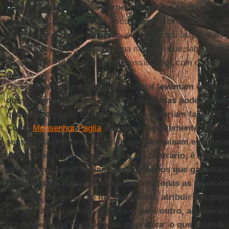
pergunta provocativa de
Norbert Wiener
, o pai da inteligê
construído um ratinho mecânico que se movia autonomame
até completar todo o percurso, ele perguntou às pessoas 
‘se um dia fosse construída uma máquina que sabe jogar x
inteligente?’. Todos ficaram impressionados com o termo, 
Os sistemas de inteligência artificial levantam questõe
questionamentos: que ações as máquinas podem exec
quais condições? E quais eles não deveriam fazer? E
Como
Monsenhor Paglia
apontava recentemente, não ba
sensibilidade moral daqueles que pesquisam e projeta
algoritmos, e nos confiar a ela; ao contrário, é “neces
estabelecer entes sociais intermediários que garantam
sensibilidade ética dos usuários, em todas as fases do
portanto, de evitar, ao mesmo tempo, atribuir um pape
por um lado, à gestão política e, pelo outro, ao libera
diz que está na hora de uma
algorética
: o que entend