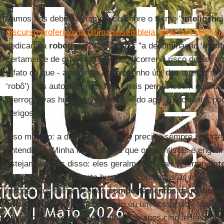
Vamos nos debruçar um pouco sobre o termo "
inteligênc
discurso proferido na última assembleia geral da Pontifíc
dedicada à
robótica
(2019), disse: "a denominação ‘
inteli
certamente de grande efeito, pode correr o risco de ser 
o fato de que - apesar do desempenho útil das tarefas serv
‘robô’) - os automatismos funcionais permanecem qualitat
prerrogativas humanas de saber e do agir. E, portanto, p
perigosos.
Isso mesmo: a distância existe, é preciso sempre reiterá-
entendidos. Minha impressão é que os cientistas e engen
estejam cientes disso: eles geralmente usam o termo ‘
int
qualidades propriamente humanas conferidas às máquina
funções que tornam certos
comportamentos da máquin
uma porta , reconheça um rosto ou um obstáculo - semel
humano. Tudo começou no final dos anos cinquenta do s