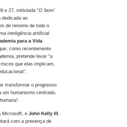
 e 27, intitulada "
O 'bom'
á dedicada ao
es de renome de todo o
 inteligência artificial
cademia para a Vida
que, como recentemente
ademia, pretende levar "a
 riscos que elas implicam,
ducacional".
tar transformar o progresso
ara um humanismo centrado,
 humana".
a Microsoft, e
John Kelly III
,
ntará com a presença de