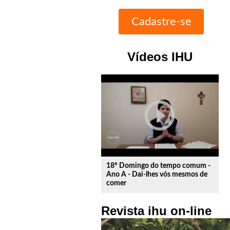
Vídeos IHU
play_circle_outline
18º Domingo do tempo comum -
Ano A - Dai-lhes vós mesmos de
comer
Revista ihu on-line