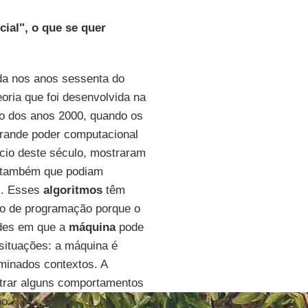
cial", o que se quer
da nos anos sessenta do
oria que foi desenvolvida na
io dos anos 2000, quando os
grande poder computacional
ício deste século, mostraram
s também que podiam
os. Esses
algoritmos
têm
ão de programação porque o
ades em que a
máquina
pode
 situações: a máquina é
rminados contextos. A
strar alguns comportamentos
o.