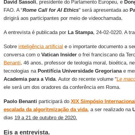
David Sassoli
, presidente do Parlamento Europeu, e
Don
FAO. A “
Rome Call for AI Ethics
" será apresentada ao
Pa
dirigirá aos participantes por meio de videochamada.
A entrevista é publicada por
La Stampa
, 24-02-0220. A t
Sobre
inteligência artificial
e o importante documento a s
conversa com o
Vatican Insider
o frei franciscano da Te
Benanti
, 46 anos, professor de teologia moral, bioética, n
tecnologias na
Pontifícia Universidade Gregoriana
e me
Academia para a Vida
. Autor do recente volume "
Le macc
ele será um dos oradores da conferência em Roma.
Paolo Benanti
participará do
XIX Simpósio Internaciona
escalada da algoritmização da vida
, a ser realizado na
U
dias
19 a 21 de outubro de 2020.
Eis a entrevista.