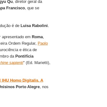
gyu Qu
, diretor geral da
pa Francisco
, que se
radução é de
Luisa Rabolini
.
er apresentado em
Roma
,
rceira Ordem Regular,
Paolo
eurociência e ética de
mbro da
Pontifícia
hine sapienti
" (Ed. Marietti),
l IHU Homo Digitalis. A
nisinos Porto Alegre
, nos