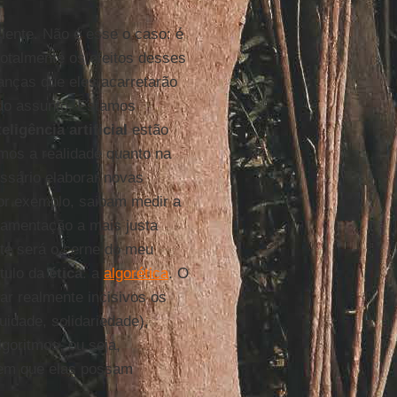
ciente. Não é esse o caso: é
otalmente os efeitos desses
nças que eles acarretarão
 do assunto. Estamos
ligência artificial
estão
os a realidade quanto na
sário elaborar novas
por exemplo, saibam medir a
lamentação a mais justa
ste será o cerne do meu
ítulo da
ética
: a
algorética
. O
nar realmente incisivos os
idade, solidariedade),
goritmos, ou seja,
gem que elas possam