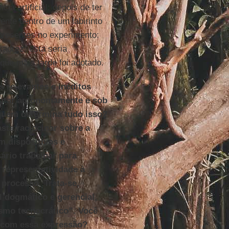
ncia artificial: depois de ter
nte dentro de um labirinto
presentes no experimento:
adrez, esta seria
que mais tarde foi adotado.
s relevantes e inéditos
utar autonomamente e sob
 quem determina tudo isso?
sta raciocinar sobre a
m dispositivos e
sário trabalhar para
 representatividade à
 processo. Trata-se,
l dogmático e gerencial,
lismo tecnocrático”. Você
e com essa expressão?