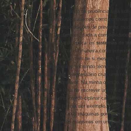
Talvez alguém pense que o critério da prudência seja sufi
sempre necessário, porque não sabemos como controlar t
novos sistemas e não temos condições de prever as muda
no plano social. Mas é insuficiente, dada a complexidade
passando por uma mudança de época: os
sistemas de inte
produzindo uma mudança tanto na maneira como entendem
compreensão que o ser humano tem de si mesmo. É neces
categorias e novas ferramentas, incluindo técnicas que, 
segurança desses sistemas. É necessário criar uma regu
possível, equitativa e responsável. Na minha opinião, e e
discurso na conferência, é hora de escrever um novo cap
objetivo é iniciar um trabalho interdisciplinar capaz de tor
valores que nos importam (como, por exemplo, justiça, equ
conseguindo transferi-los para as máquinas por meio de al
fornecendo diretrizes éticas às máquinas em uma lingua
entender e utilizar.