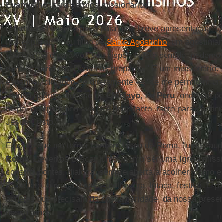
Evangelho
, para sermos missionários”.
E também houve espaço para uma breve apresentação. 
nos explicou: "Sou filho de
Santo Agostinho
, um agostinia
sou cristão e para vós sou bispo”. Neste sentido, podemo
rumo à pátria que Deus nos preparou." E um missionário
espanhol, dirigindo-se diretamente — "se me permitem u
"minha querida diocese de
Chiclayo
, no
Peru
, onde um p
bispo, compartilhou sua fé e doou tanto, tanto para contin
Jesus Cristo."
E agora que me tornei também bispo de Roma, "uma saud
Roma
! Devemos buscar juntos como ser uma Igreja missi
constrói pontes, dialoga, sempre aberta a acolher, como e
E, de fato, a praça estava acolhedora, lotada, festiva. E p
aqueles que precisam da nossa caridade, da nossa presen
nosso amor".