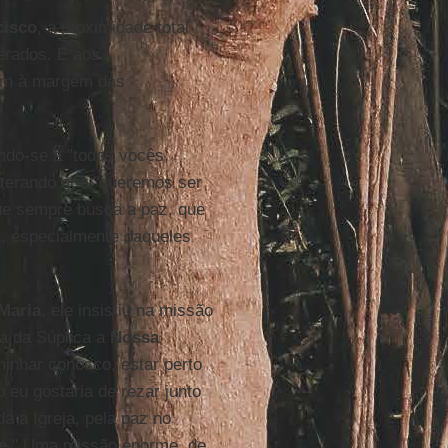
cisco
, a proximidade total
erados. E aos
vem à margem das
indo-se a "todos vocês,
eiterando que "queremos ser
que sempre busca a paz, que
a, especialmente daqueles
Maria
, ele insistiu na missão
ia da Súplica a
Nossa
inhar conosco, estar perto
 eu gostaria de rezar junto
 a Igreja, pela paz no
e
." Uma missão enorme, de