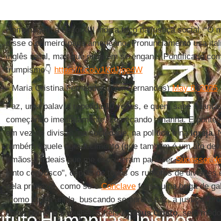
Homenagem a Leão XIII indica foco na justiça social. “O m
disse o primeiro papa americano. Pronunciamento usa ital
inglês natal, mas que ninguém se engane. Pontificado co
trumpismo👇
https://t.co/v1KdJjge4W
— Maria Cristina Fernandes (@mcfernandes)
May 8, 2025
Paz, uma palavra repetida 10 vezes, e quem sabe quantas
começando imediatamente, começando amanhã. E pontes
em vez de divisão, na sociedade, na política e na
Igreja
. 
também aquele agradecimento (que também é um ato devid
irmãos cardeais que me escolheram para ser
Sucessor d
junto convosco", depois de todos os rumores de divisões 
pela primazia, como se o
Conclave
fosse uma briga de gal
“como Igreja unida, buscando sempre a paz, a justiça, pr
como homens e mulheres fiéis a
Jesus
Cristo
, sem medo,