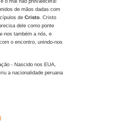
 o mal não prevalecerá!
 unidos de mãos dadas com
scípulos de
Cristo
. Cristo
precisa dele como ponte
ai-nos também a nós, e
 com o encontro, unindo-nos
ração - Nascido nos EUA,
riu a nacionalidade peruana
j