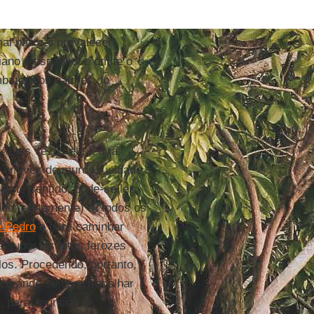
al não cai prevalecer”,
iano e espanhol e omite o
mbaterá os valores do
 mais vezes ele a dirá,
 em vez de muros, unidade
Neste sentido, pode-se ler
o, certamente) a "todos os
e Pedro
e para caminhar
e supostas lutas ferozes
os. Procedendo, portanto,
ocurando sempre trabalhar
 para anunciar o