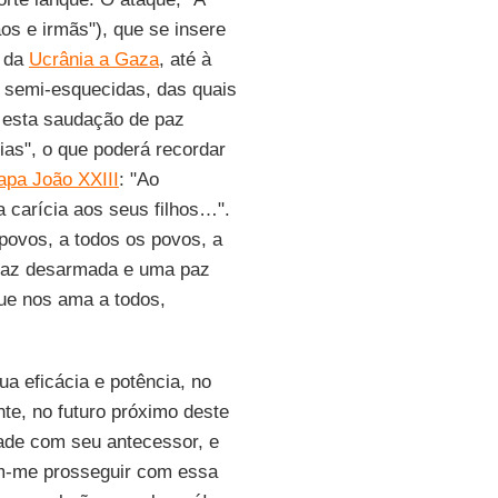
os e irmãs"), que se insere
, da
Ucrânia a Gaza
, até à
s semi-esquecidas, das quais
e esta saudação de paz
as", o que poderá recordar
apa João XXIII
: "Ao
 carícia aos seus filhos…".
ovos, a todos os povos, a
paz desarmada e uma paz
ue nos ama a todos,
ua eficácia e potência, no
e, no futuro próximo deste
dade com seu antecessor, e
am-me prosseguir com essa