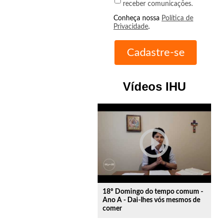
receber comunicações.
Conheça nossa
Política de
Privacidade
.
Vídeos IHU
play_circle_outline
18º Domingo do tempo comum -
Ano A - Dai-lhes vós mesmos de
comer