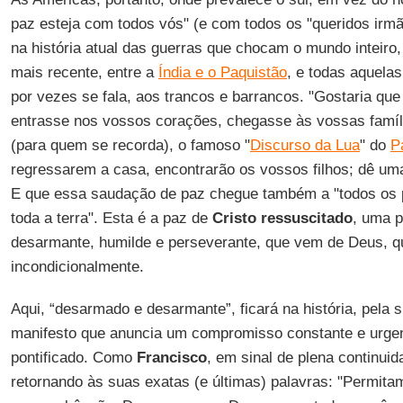
paz esteja com todos vós" (e com todos os "queridos irmã
na história atual das guerras que chocam o mundo inteiro
mais recente, entre a
Índia e o Paquistão
, e todas aquela
por vezes se fala, aos trancos e barrancos. "Gostaria qu
entrasse nos vossos corações, chegasse às vossas famíli
(para quem se recorda), o famoso "
Discurso da Lua
" do
P
regressarem a casa, encontrarão os vossos filhos; dê uma
E que essa saudação de paz chegue também a "todos os p
toda a terra". Esta é a paz de
Cristo ressuscitado
, uma 
desarmante, humilde e perseverante, que vem de Deus, q
incondicionalmente.
Aqui, “desarmado e desarmante”, ficará na história, pela s
manifesto que anuncia um compromisso constante e urgent
pontificado. Como
Francisco
, em sinal de plena continui
retornando às suas exatas (e últimas) palavras: "Permit