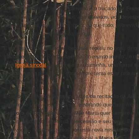
Todos, ninguém excluído, o caminho é o traçado por
Fran
aos últimos, aos sozinhos, aos abandonados, aos desesp
marginalizados, que vivem e, mais do que tudo, sobrevi
sociedades ricas, no Norte do mundo.
E se alguém não entendeu, bem, ele repetiu no final, dirig
irmãos e irmãs de Roma, da Itália, do mundo inteiro", e r
uma
Igreja sinodal
, uma Igreja que caminha, uma Igreja 
sempre busca a caridade, que sempre tenta estar próxim
que sofrem".
E também bem no final, pouco antes da recitação da
Ave
-
comum de Católicos, e não só, lembrando que “hoje é o d
Senhora de Pompéia
. Nossa Mãe Maria quer sempre cam
de nós, ajudar-nos com sua intercessão e seu amor. Então
com vocês. Rezemos juntos por esta nova missão, por toda
mundo e peçamos esta graça especial a
Maria
, nossa
Mã