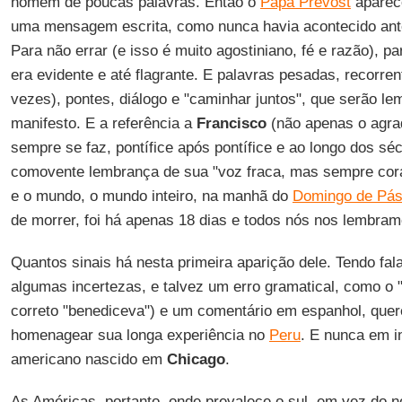
homem de poucas palavras. Então o
Papa Prevost
aparec
uma mensagem escrita, como nunca havia acontecido ante
Para não errar (e isso é muito agostiniano, fé e razão), 
era evidente e até flagrante. E palavras pesadas, recorren
vezes), pontes, diálogo e "caminhar juntos", que serão 
manifesto. E a referência a
Francisco
(não apenas o agra
sempre se faz, pontífice após pontífice e ao longo dos s
comovente lembrança de sua "voz fraca, mas sempre cor
e o mundo, o mundo inteiro, na manhã do
Domingo de Pá
de morrer, foi há apenas 18 dias e todos nós nos lembram
Quantos sinais há nesta primeira aparição dele. Tendo fal
algumas incertezas, e talvez um erro gramatical, como o
correto "benediceva") e um comentário em espanhol, que
homenagear sua longa experiência no
Peru
. E nunca em i
americano nascido em
Chicago
.
As Américas, portanto, onde prevalece o sul, em vez do n