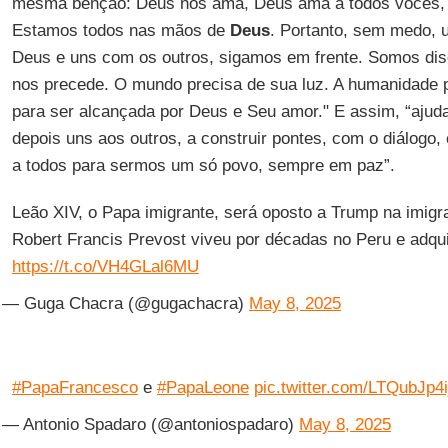
mesma bênção: Deus nos ama, Deus ama a todos vocês, e
Estamos todos nas mãos de
Deus
. Portanto, sem medo,
Deus e uns com os outros, sigamos em frente. Somos di
nos precede. O mundo precisa de sua luz. A humanidade 
para ser alcançada por Deus e Seu amor." E assim, “ajud
depois uns aos outros, a construir pontes, com o diálogo,
a todos para sermos um só povo, sempre em paz”.
Leão XIV, o Papa imigrante, será oposto a Trump na imig
Robert Francis Prevost viveu por décadas no Peru e adqui
https://t.co/VH4GLal6MU
— Guga Chacra (@gugachacra)
May 8, 2025
#PapaFrancesco
e
#PapaLeone
pic.twitter.com/LTQubJp4i
— Antonio Spadaro (@antoniospadaro)
May 8, 2025