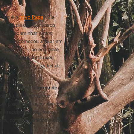
Quem é o
novo Papa
? Ele
no, que disse: “Convosco
s todos caminhar juntos
. Quando começou a falar em
ma palavra" — ao seu povo,
ovo fiel acompanhou seu
uar sendo uma Igreja fiel de
ação especial à
Igreja de
onária, uma Igreja que
sta praça de braços abertos.
ara receber "todos, todos
ça, do nosso diálogo e do