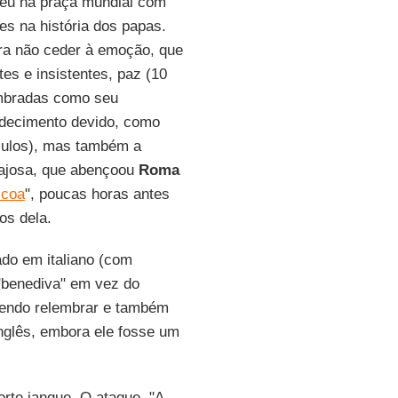
eu na praça mundial com
s na história dos papas.
para não ceder à emoção, que
tes e insistentes, paz (10
lembradas como seu
decimento devido, como
éculos), mas também a
ajosa, que abençoou
Roma
scoa
", poucas horas antes
os dela.
ado em italiano (com
 "benediva" em vez do
rendo relembrar e também
nglês, embora ele fosse um
orte ianque. O ataque, "A