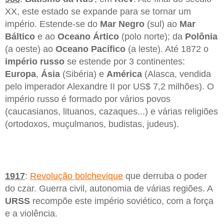
XX, este estado se expande para se tornar um
império. Estende-se do
Mar Negro
(sul) ao
Mar
Báltico
e ao
Oceano Ártico
(polo norte); da
Polônia
(a oeste) ao
Oceano Pacífico
(a leste). Até 1872 o
império russo
se estende por 3 continentes:
Europa
,
Ásia
(Sibéria) e
América
(Alasca, vendida
pelo imperador Alexandre II por US$ 7,2 milhões). O
império russo é formado por vários povos
(caucasianos, lituanos, cazaques...) e várias religiões
(ortodoxos, muçulmanos, budistas, judeus).
1917
:
Revolução bolchevique
que derruba o poder
do czar. Guerra civil, autonomia de várias regiões. A
URSS
recompõe este império soviético, com a força
e a violência.