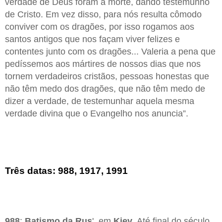
verdade de Deus foram à morte, dando testemunho
de Cristo. Em vez disso, para nós resulta cômodo
conviver com os dragões, por isso rogamos aos
santos antigos que nos façam viver felizes e
contentes junto com os dragões... Valeria a pena que
pedíssemos aos mártires de nossos dias que nos
tornem verdadeiros cristãos, pessoas honestas que
não têm medo dos dragões, que não têm medo de
dizer a verdade, de testemunhar aquela mesma
verdade divina que o Evangelho nos anuncia”.
Três datas: 988, 1917, 1991
988
:
Batismo da Rus
', em
Kiev
. Até final do século