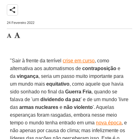
share
24 Fevereiro 2022
"Sair à frente da terrível
crise em curso
, como
alternativa aos automatismos de
contraposição
e
da
vingança
, seria um passo muito importante para
um mundo mais
equitativo
, como aquele que havia
sido sonhado no final da
Guerra Fria
, quando se
falava de 'um
dividendo da paz
' e de um mundo 'livre
das
armas nucleares
e
não violento
'. Aquelas
esperanças foram rasgadas, embora nesse meio
tempo o mundo tenha entrado em uma
nova época
, e
não apenas por causa do clima; mas infelizmente os
líderes das nações não perceberam isso. Este é o