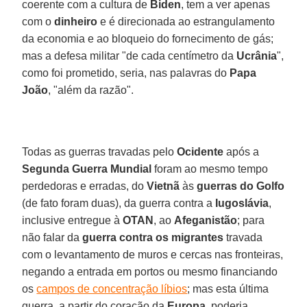
coerente com a cultura de
Biden
, tem a ver apenas
com o
dinheiro
e é direcionada ao estrangulamento
da economia e ao bloqueio do fornecimento de gás;
mas a defesa militar "de cada centímetro da
Ucrânia
",
como foi prometido, seria, nas palavras do
Papa
João
, "além da razão".
Todas as guerras travadas pelo
Ocidente
após a
Segunda Guerra Mundial
foram ao mesmo tempo
perdedoras e erradas, do
Vietnã
às
guerras do Golfo
(de fato foram duas), da guerra contra a
Iugoslávia
,
inclusive entregue à
OTAN
, ao
Afeganistão
; para
não falar da
guerra contra os migrantes
travada
com o levantamento de muros e cercas nas fronteiras,
negando a entrada em portos ou mesmo financiando
os
campos de concentração líbios
; mas esta última
guerra, a partir do coração da
Europa
, poderia