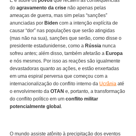
E é sobre os
povos
que recaem as consequências
do
agravamento da crise
não apenas pelas
ameaças de guerra, mas sim pelas “sanções”
anunciadas por
Biden
com a intenção explícita de
causar “dor” nas populações que serão atingidas
(mas não na sua), sanções que serão, como disse o
presidente estadunidense, como a
Rússia
nunca
sofreu antes; além disso, também afetarão a
Europa
e nós mesmos. Por isso as reações são igualmente
devastadoras quanto as ações, e estão enxertadas
em uma espiral perversa que começou com a
internacionalização do conflito interno da
Ucrânia
até
o envolvimento da
OTAN
e, portanto, a transformação
do conflito político em um
conflito militar
potencialmente global
.
O mundo assiste atônito à precipitação dos eventos