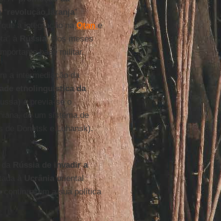
 “
revolução
laranja
”
 que a integração na
Otan
e
ta” à
Rússia
. Nos meses
mportante base militar.
m a intermediação da
ade etnolinguística da
russa) e previa-se o
niana, de um sistema de
os de Donetsk e Luhansk).
o da
Rússia de invadir a
itada à
Ucrânia
oriental
 continuarem a sua política