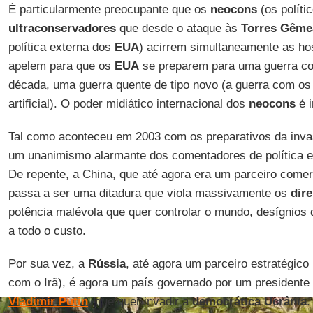
É particularmente preocupante que os
neocons
(os políti
ultraconservadores
que desde o ataque às
Torres
Gême
política externa dos
EUA
) acirrem simultaneamente as ho
apelem para que os
EUA
se preparem para uma guerra com
década, uma guerra quente de tipo novo (a guerra com os 
artificial). O poder midiático internacional dos
neocons
é i
Tal como aconteceu em 2003 com os preparativos da invas
um unanimismo alarmante dos comentadores de política e
De repente, a China, que até agora era um parceiro comerc
passa a ser uma ditadura que viola massivamente os
dire
potência malévola que quer controlar o mundo, desígnios 
a todo o custo.
Por sua vez, a
Rússia
, até agora um parceiro estratégico
com o Irã), é agora um país governado por um presidente a
Vladimir
Putin
, que quer invadir a
democrática Ucrânia
.