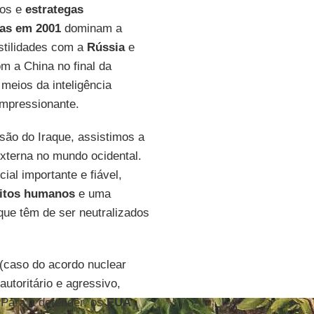
cos e
estrategas
as
em
2001
dominam a
stilidades com a
Rússia
e
 a China no final da
meios da inteligência
mpressionante.
ão do Iraque, assistimos a
xterna no mundo ocidental.
ial importante e fiável,
itos
humanos
e uma
que têm de ser neutralizados
 (caso do acordo nuclear
utoritário e agressivo,
 Para a defender, os
EUA