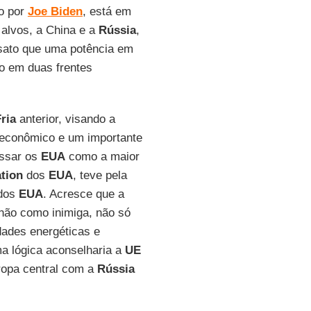
o por
Joe
Biden
, está em
alvos, a China e a
Rússia
,
nsato que uma potência em
o em duas frentes
ria
anterior, visando a
 econômico e um importante
assar os
EUA
como a maior
tion
dos
EUA
, teve pela
 dos
EUA
. Acresce que a
não como inimiga, não só
dades energéticas e
ma lógica aconselharia a
UE
ropa central com a
Rússia