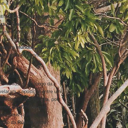
-se à
Otan
.
ntraditório no
Washington
ers
e
Associated
Press
e
comentadores ocidentais
 que se faça ouvir e sentir a
guerra
mundial
. A
ONU
arrativa e intervir
um ocidente
ente russo. Ao longo da
evelaram a oposição entre um
 um oriente
pró
-
Rússia
, por
ende em 72% do gás
 europeus (a Alemanha
iação da
Rússia
neste