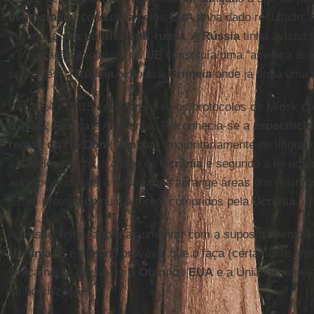
democracia
” conduzida pelos
EUA
tinha dado resultado: a
iniciava a sua
política
anti
-
russa
. A
Rússia
tinha avisado
a integração exclusiva na
UE
constituía uma “ameaça dire
seguintes, a
Rússia
ocupou a
Crimeia
onde já tinha uma i
Em 2014 e 2015 celebraram-se os protocolos de Minsk co
Rússia
, França e Alemanha. Reconhecia-se a
especificid
região do rio
Don
(
Donbas
) (maioritariamente de língua 
estabelecimento, a cargo da
Ucrânia
e segundo a lei ucra
autogoverno para a região (que abrange áreas dos distrit
Estes protocolos nunca foram cumpridos pela
Ucrânia
.
A tensão voltou agora a aumentar com a suposta intençã
Ucrânia
. E é mesmo provável que o faça (certamente lim
etnicamente russa) se a
Otan
, os
EUA
e a União Europeia
de hostilização.