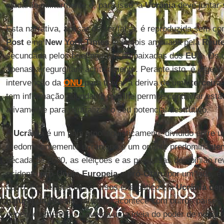
ajudarão militarmente e, para isso, a
Ucrânia
deve juntar
Esta narrativa, apesar de ser falsa, é reproduzida sem co
Post
e no
New York Times
, é depois ampliada pela
Reut
secundada pelos briefings das embaixadas dos
EUA
. Os 
apenas a regurgitam acriticamente. Perante isto, é urgente
intervenção da
ONU
para travar a deriva de uma
terceira
tem informação abundante que lhe permite contrariar esta n
ativamente para neutralizar o seu potencial destrutivo.
A
Ucrânia
é um país etnolinguisticamente dividido entre 
predominantemente ucraniano e um oriente predominantem
década de 2000, as eleições e as pesquisas de opinião r
ocidente
pró
-
União
Europeia
e
pró
-
Otan
, por um lado, e
outro. Em termos de recursos energéticos, a
Ucrânia
dep
natural da Rússia
, tal como acontece com outros países
depende em 39%), o que dá uma ideia do poder de negoc