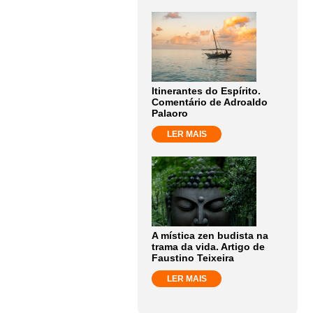
Itinerantes do Espírito.
Comentário de Adroaldo
Palaoro
LER MAIS
A mística zen budista na
trama da vida. Artigo de
Faustino Teixeira
LER MAIS