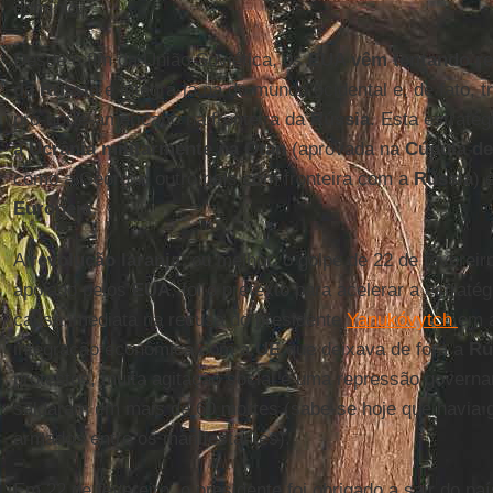
domínio.
Desde o fim da União Soviética, os
EUA vêm tentando ret
da Rússia
e integrá-la na do mundo ocidental e, de fato, 
pró-norte-americano na fronteira da
Rússia
. Esta estratég
a Ucrânia militarmente na
Otan
(aprovada na
Cúpula de
como a Geórgia, outro país com fronteira com a
Rússia
) 
Europeia
.
A
revolução
laranja
, ou melhor, o golpe de 22 de fevereir
apoiado pelos
EUA
, foi o pretexto para acelerar a estraté
causa imediata na recusa do presidente
Yanukóvytch
em 
integração econômica com a
UE
que deixava de fora a
Rú
protestos, muita agitação social e uma repressão governa
saldaram em mais de 60 mortes (sabe-se hoje que havia g
armados entre os manifestantes).
Em 22 de fevereiro, o presidente foi obrigado a sair do paí