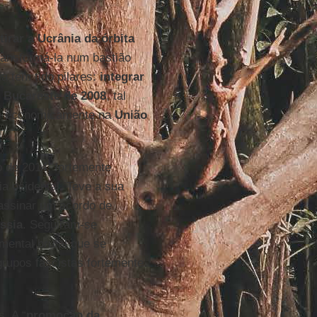
irar a Ucrânia da órbita
transformá-la num bastião
ia tem tido pilares:
integrar
 Bucareste de 2008
, tal
e economicamente na
União
o de 2014, fortemente
gia ocidental. Teve a sua
assinar um acordo de
ssia
. Seguiram-se
mental brutal que se
rupos fascistas fortemente
s. A “
promoção
da