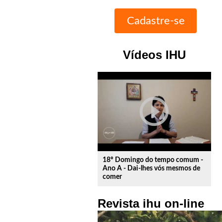
Vídeos IHU
play_circle_outline
18º Domingo do tempo comum -
Ano A - Dai-lhes vós mesmos de
comer
Revista ihu on-line