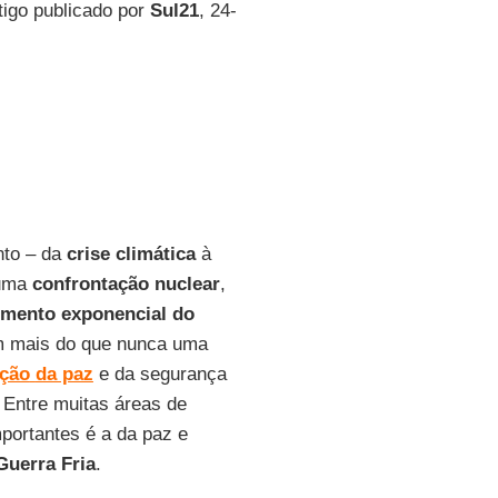
tigo publicado por
Sul21
, 24-
nto – da
crise
climática
à
 uma
confrontação
nuclear
,
imento exponencial do
 mais do que nunca uma
ção
da paz
e da segurança
. Entre muitas áreas de
portantes é a da paz e
Guerra
Fria
.