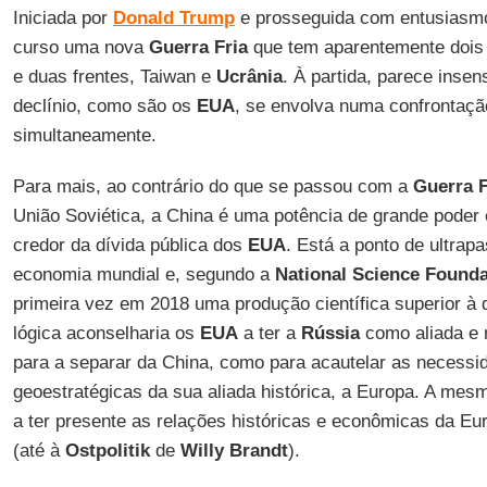
Iniciada por
Donald
Trump
e prosseguida com entusiasm
curso uma nova
Guerra
Fria
que tem aparentemente dois 
e duas frentes, Taiwan e
Ucrânia
. À partida, parece inse
declínio, como são os
EUA
, se envolva numa confrontaçã
simultaneamente.
Para mais, ao contrário do que se passou com a
Guerra
F
União Soviética, a China é uma potência de grande poder
credor da dívida pública dos
EUA
. Está a ponto de ultrap
economia mundial e, segundo a
National Science Founda
primeira vez em 2018 uma produção científica superior à
lógica aconselharia os
EUA
a ter a
Rússia
como aliada e 
para a separar da China, como para acautelar as necessi
geoestratégicas da sua aliada histórica, a Europa. A mes
a ter presente as relações históricas e econômicas da Eu
(até à
Ostpolitik
de
Willy Brandt
).