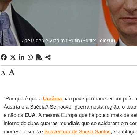
Joe Biden e Vladimir Putin (Fonte: Telesur)
“Por que é que a
Ucrânia
não pode permanecer um país ne
Áustria e a Suécia? Se houver guerra nesta região, o teat
e não os
EUA
. A mesma Europa que há pouco mais de se
inferno de duas guerras mundiais que se saldaram em cer
mortes”, escreve
Boaventura de Sousa Santos
, sociólogo