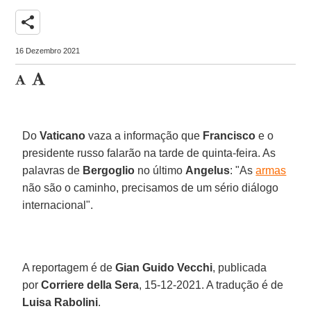
share
16 Dezembro 2021
Do
Vaticano
vaza a informação que
Francisco
e o
presidente russo falarão na tarde de quinta-feira. As
palavras de
Bergoglio
no último
Angelus
: "As
armas
não são o caminho, precisamos de um sério diálogo
internacional".
A reportagem é de
Gian Guido Vecchi
, publicada
por
Corriere della Sera
, 15-12-2021. A tradução é de
Luisa Rabolini
.