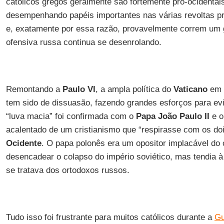
católicos gregos geralmente são fortemente pró-ocidentai
desempenhando papéis importantes nas várias revoltas p
e, exatamente por essa razão, provavelmente correm um 
ofensiva russa continua se desenrolando.
Remontando a
Paulo VI
, a ampla política do
Vaticano
em 
tem sido de dissuasão, fazendo grandes esforços para ev
“luva macia” foi confirmada com o
Papa João Paulo II
e o
acalentado de um cristianismo que “respirasse com os do
Ocidente
. O papa polonês era um opositor implacável do
desencadear o colapso do império soviético, mas tendia à
se tratava dos ortodoxos russos.
Tudo isso foi frustrante para muitos católicos durante a
Gu