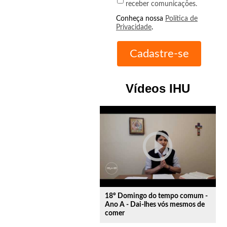
receber comunicações.
Conheça nossa
Política de
Privacidade
.
Vídeos IHU
play_circle_outline
18º Domingo do tempo comum -
Ano A - Dai-lhes vós mesmos de
comer