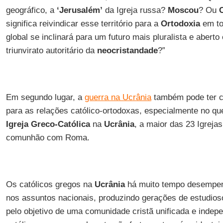
geográfico, a
‘Jerusalém’
da Igreja russa?
Moscou
? Ou
significa reivindicar esse território para a
Ortodoxia
em to
global se inclinará para um futuro mais pluralista e aberto
triunvirato autoritário da
neocristandade
?”
Em segundo lugar, a
guerra na Ucrânia
também pode ter c
para as relações católico-ortodoxas, especialmente no que
Igreja Greco-Católica
na
Ucrânia
, a maior das 23 Igreja
comunhão com Roma.
Os católicos gregos na
Ucrânia
há muito tempo desempe
nos assuntos nacionais, produzindo gerações de estudioso
pelo objetivo de uma comunidade cristã unificada e indep