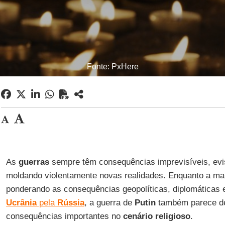
Fonte: PxHere
As
guerras
sempre têm consequências imprevisíveis, evi
moldando violentamente novas realidades. Enquanto a mai
ponderando as consequências geopolíticas, diplomáticas e
Ucrânia
pela
Rússia
, a guerra de
Putin
também parece de
consequências importantes no
cenário religioso
.