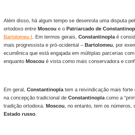
Além disso, há algum tempo se desenrola uma disputa pe
ortodoxo entre
Moscou
e o
Patriarcado de Constantinop
Bartolomeu I
. Em termos gerais,
Constantinopla
é consid
mais progressista e pró-ocidental –
Bartolomeu
, por exe
ecumênica que está engajada em múltiplas parcerias co
enquanto
Moscou
é vista como mais conservadora e confl
Em geral,
Constantinopla
tem a reivindicação mais forte
na concepção tradicional de
Constantinopla
como a “prime
tradição ortodoxa.
Moscou
, no entanto, tem os números, o
Estado russo
.