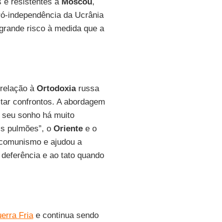
s e resistentes a
Moscou
,
ró-independência da Ucrânia
grande risco à medida que a
relação à
Ortodoxia
russa
itar confrontos. A abordagem
 seu sonho há muito
is pulmões”, o
Oriente
e o
 comunismo e ajudou a
 deferência e ao tato quando
erra Fria
e continua sendo