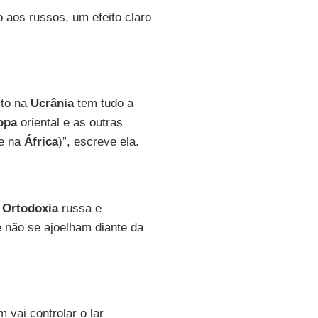
aos russos, um efeito claro
ito na
Ucrânia
tem tudo a
opa
oriental e as outras
te na
África
)”, escreve ela.
a
Ortodoxia
russa e
 não se ajoelham diante da
vai controlar o lar