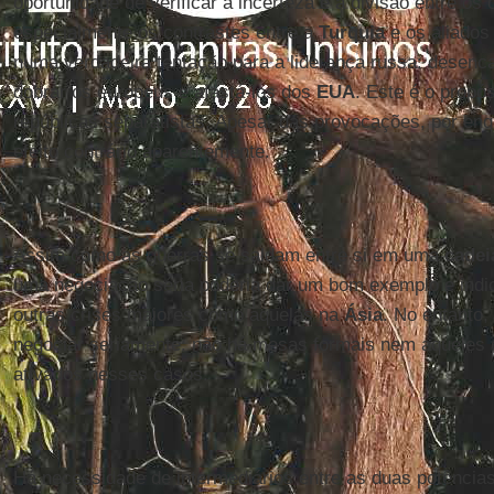
oportunidade de verificar a incerteza e a divisão entre os 
especialmente os contrastes entre a
Turquia
e os aliado
numa verdadeira tentação para a liderança russa: desenc
dobrar os europeus e afastá-los dos
EUA
. Este é o propó
repúblicas separatistas. Apesar das provocações, por enq
efeito contrário aparentemente.
Assim como as guerras se saldam entre si em uma
cadei
uma negociação séria poderia dar um bom exemplo e indic
outras crises maiores como aquelas na
Ásia
. No entanto,
negociar seriamente: não há mesas formais nem aqueles 
ativados nesses casos.
Há necessidade de intermediários entre as duas potências 