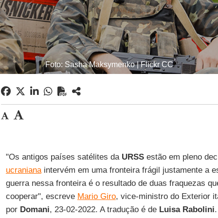
Foto: Sasha Maksymenko | Flickr CC
"Os antigos países satélites da
URSS
estão em pleno decl
ucraniana
intervém em uma fronteira frágil justamente a e
guerra nessa fronteira é o resultado de duas fraquezas 
cooperar", escreve
Mario Giro
, vice-ministro do Exterior i
por
Domani
, 23-02-2022. A tradução é de
Luisa Rabolini
.