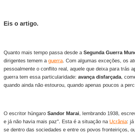
Eis o artigo.
Quanto mais tempo passa desde a
Segunda Guerra Mund
dirigentes temem a
guerra
. Com algumas exceções, os atu
pessoalmente o conflito real, aquele que deixa para trás a
guerra tem essa particularidade:
avança disfarçada
, com
quando ainda não estourou, quando apenas poucos a per
O escritor húngaro
Sandor Marai
, lembrando 1938, escre
e já não havia mais paz". Esta é a situação na
Ucrânia
: j
se dentro das sociedades e entre os povos fronteiriços, o