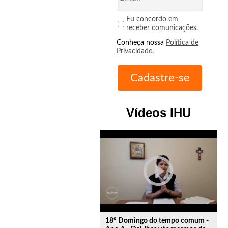
Eu concordo em
receber comunicações.
Conheça nossa
Política de
Privacidade
.
Vídeos IHU
play_circle_outline
18º Domingo do tempo comum -