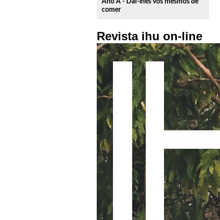
Ano A - Dai-lhes vós mesmos de
comer
Revista ihu on-line