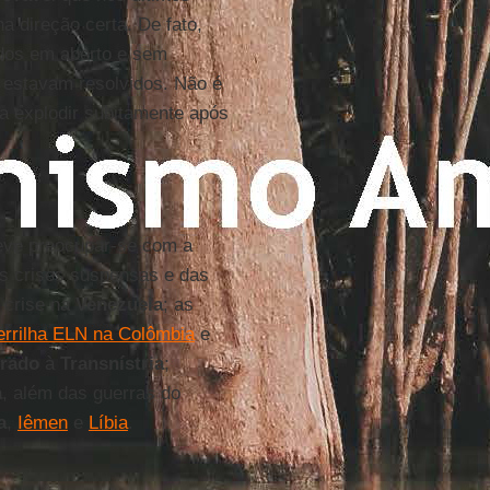
a direção certa. De fato,
dos em aberto e sem
e estavam resolvidos. Não é
 a explodir subitamente após
eve preocupar-se com a
as crises suspensas e das
a crise na
Venezuela
; as
errilha ELN na Colômbia
e
grado
à
Transnístria
;
a
, além das guerras do
a
,
Iêmen
e
Líbia
.