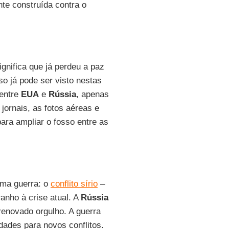
ente construída contra o
significa que já perdeu a paz
so já pode ser visto nestas
 entre
EUA
e
Rússia
, apenas
jornais, as fotos aéreas e
ara ampliar o fosso entre as
ama guerra: o
conflito sírio
–
ranho à crise atual. A
Rússia
enovado orgulho. A guerra
dades para novos conflitos.