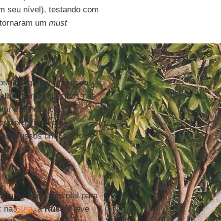
 seu nível), testando com
 tornaram um
must
oso chega-para-lá russo,
elho
, já reconhecidos nas
tar e deficiências
enso programa de
 aos russos um campo de
rtam foi fundamental para
: na
Síria
, a
Rússia
teve