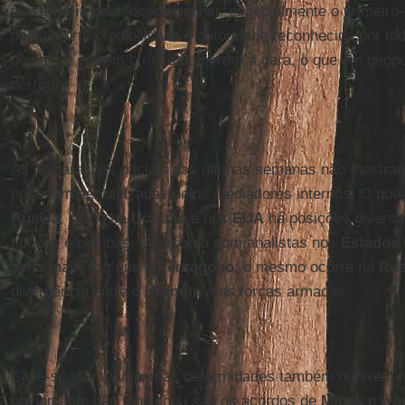
que a
Itália
pode desempenhar, especialmente o primeiro-
possui forte credibilidade e autoridade reconhecida por t
demais e correm o risco de perder a cara, o que em geopo
derrota.
As declarações oficiais das últimas semanas não mostra
poderiam ser utilizadas pelos mediadores internos. O que 
Rússia
, como na
Ucrânia
e nos
EUA
há posições diversif
falcões e pombas. De acordo com analistas nos
Estados
seria mais
soft
que o
Pentágono
; o mesmo ocorre na
Rús
divergência entre o
Kremlin
e as forças armadas.
Sabe-se que as mesmas deformidades também ocorrem 
obviamente não funcionou são os acordos de
Minsk
e é p