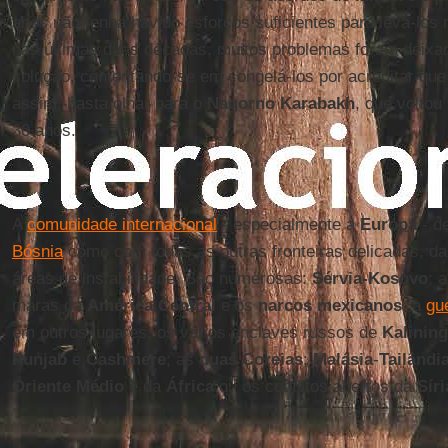
anos não tenha havido esforços suficientes para levá-los n
nas últimas duas décadas, muitos problemas foram deixa
solução, contentando-se em congelá-los por acreditar qu
assim: basta olhar para o
Nagorno Karabakh
, que voltou
30 anos.
A
comunidade internacional
- especialmente a
Europa
- d
Bósnia
como com todas as outras fronteiras delicadas, d
áreas de instabilidade. São numerosas:
Sérvia-Kosovo
; 
maras da
América Central
e os
narcos mexicanos
; a
gu
em outros lugares; os vários enclaves russos de
Kalinin
Punjab
e
Cashmere
; as
duas Coreias
;
Malásia
-
Tailândi
Oriente Médio
e da
África
ou os conflitos abertos da
Síri