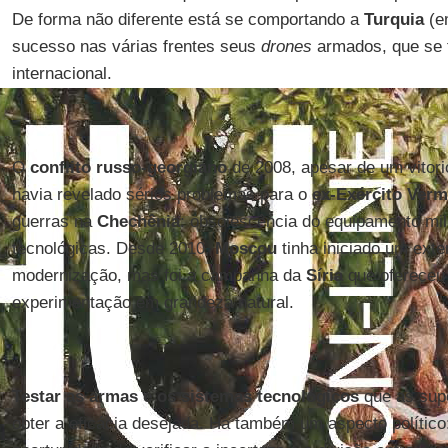
De forma não diferente está se comportando a
Turquia
(em
sucesso nas várias frentes seus
drones
armados, que se
internacional.
O
conflito russo-georgiano
de 2008, apesar de um vitori
havia revelado sérios problemas para o
ex-Exército Verm
guerras na
Chechênia
: obsolescência do equipamento mili
tecnológicas. Desde 2010,
Moscou
tinha iniciado um ext
modernização, mas foi a campanha da
Síria
que ofereceu
experimentação em grandeza natural.
Testar as armas e os sistemas tecnológicos
que as supo
obter a eficácia desejada. Há também um aspecto político