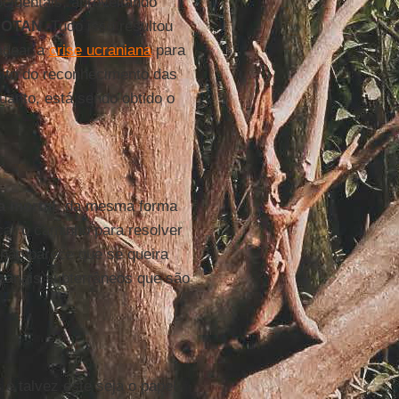
ocidentais, aproveitando
s
OTAN
. Tudo isso resultou
adear a
crise ucraniana
para
sito do reconhecimento das
uanto, está sendo obtido o
a mortal
, da mesma forma
ar o caminho para resolver
 não parece que se queira
canais subterrâneos que são
e talvez este seja o papel