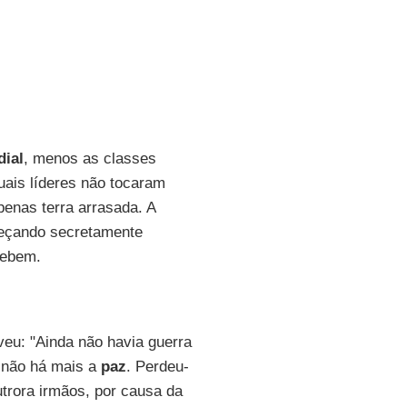
ial
, menos as classes
ais líderes não tocaram
penas terra arrasada. A
eçando secretamente
cebem.
veu: "Ainda não havia guerra
á não há mais a
paz
. Perdeu-
utrora irmãos, por causa da