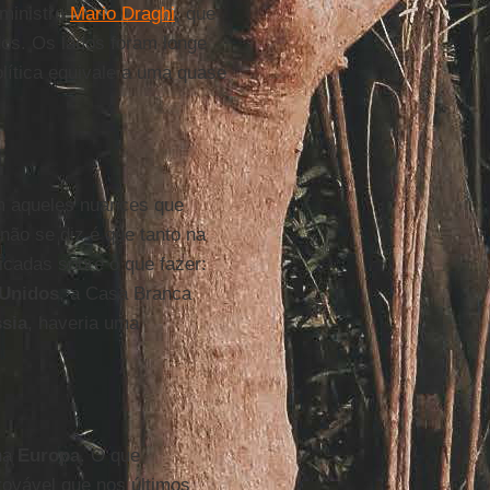
ministro
Mario Draghi
, que
odos. Os lados foram longe
lítica equivale a uma quase
m aqueles nuances que
não se diz é que tanto na
icadas sobre o que fazer:
 Unidos
, a Casa Branca
sia
, haveria uma
na
Europa
. O que
rovável que nos últimos