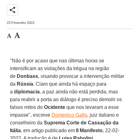
share
23 Fevereiro 2022
"Não é por acaso que nas últimas horas se
intensificam as violações da trégua na região
de
Donbass
, visando provocar a intervenção militar
da
Rússia
. Claro que ainda há espaço para
a
diplomacia
, a paz ainda não está perdida, mas
para reabrir a porta ao diálogo é preciso demolir os
falsos mitos do
Ocidente
que nos levaram a esse
impasse", escreve
Domenico Gallo
, juiz italiano e
conselheiro da
Suprema Corte de Cassação da
Itália
, em artigo publicado em
Il Manifesto
, 22-02-
2022. A tradução é de
Luisa Rabolini
.