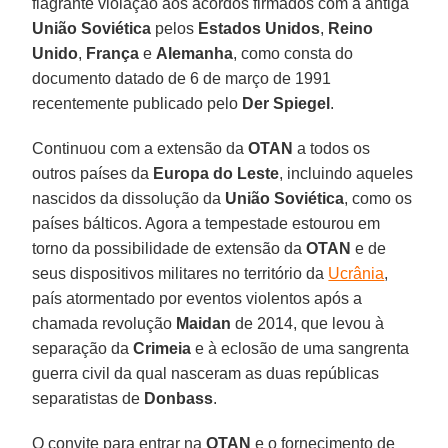
flagrante violação aos acordos firmados com a antiga
União Soviética
pelos
Estados Unidos
,
Reino
Unido
,
França
e
Alemanha
, como consta do
documento datado de 6 de março de 1991
recentemente publicado pelo
Der Spiegel
.
Continuou com a extensão da
OTAN
a todos os
outros países da
Europa do Leste
, incluindo aqueles
nascidos da dissolução da
União Soviética
, como os
países bálticos. Agora a tempestade estourou em
torno da possibilidade de extensão da
OTAN
e de
seus dispositivos militares no território da
Ucrânia
,
país atormentado por eventos violentos após a
chamada revolução
Maidan
de 2014, que levou à
separação da
Crimeia
e à eclosão de uma sangrenta
guerra civil da qual nasceram as duas repúblicas
separatistas de
Donbass
.
O convite para entrar na
OTAN
e o fornecimento de