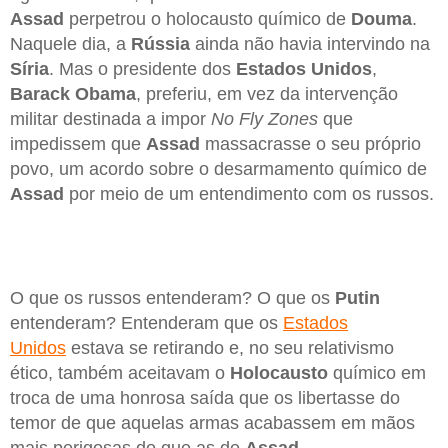
Assad
perpetrou o holocausto químico de
Douma
.
Naquele dia, a
Rússia
ainda não havia intervindo na
Síria
. Mas o presidente dos
Estados Unidos
,
Barack Obama
, preferiu, em vez da intervenção
militar destinada a impor
No Fly Zones
que
impedissem que
Assad
massacrasse o seu próprio
povo, um acordo sobre o desarmamento químico de
Assad
por meio de um entendimento com os russos.
O que os russos entenderam? O que os
Putin
entenderam? Entenderam que os
Estados
Unidos
estava se retirando e, no seu relativismo
ético, também aceitavam o
Holocausto
químico em
troca de uma honrosa saída que os libertasse do
temor de que aquelas armas acabassem em mãos
mais perigosas do que as de
Assad
.