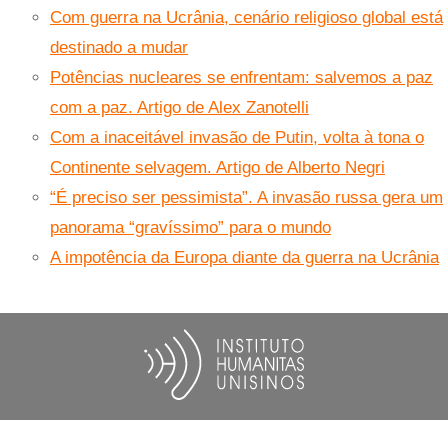
Com guerra na Ucrânia, cenário religioso global está
destinado a mudar
Potências nucleares se enfrentam: salvemos a paz
com a paz. Artigo de Alex Zanotelli
Com a inaceitável invasão de Putin, volta à tona o
Continente selvagem. Artigo de Alberto Negri
“É preciso ser pessimista”. A invasão russa gera um
panorama “gravíssimo” para o mundo
A impotência da Europa diante da guerra na Ucrânia