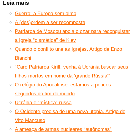
Leia mais
Guerra: a Europa sem alma
A (des)ordem a ser recomposta
Patriarca de Moscou apoia o czar para reconquistar
a Igreja “cismática” de Kiev
Quando o conflito une as Igrejas. Artigo de Enzo
Bianchi
“Caro Patriarca Kirill, venha à Ucrânia buscar seus
filhos mortos em nome da ‘grande Rússia’”
O relógio do Apocalipse: estamos a poucos
segundos do fim do mundo
Ucrânia e “mística” russa
O Ocidente precisa de uma nova utopia. Artigo de
Vito Mancuso
A ameaça de armas nucleares “autônomas”