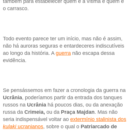
também para estabelecer quem é a vítima e quem é
o carrasco.
Todo evento parece ter um início, mas não é assim,
não há auroras seguras e entardeceres indiscutíveis
ao longo da história. A
guerra
não escapa dessa
evidência.
Se pensássemos em fazer a cronologia da guerra na
Ucrânia
, poderíamos partir da entrada dos tanques
russos na
Ucrânia
há poucos dias, ou da anexação
russa da
Crimeia,
ou da
Praça Majdan
. Mas não
seria indispensável voltar ao
extermínio stalinista dos
kulaki
ucranianos
, sobre o qual o
Patriarcado de