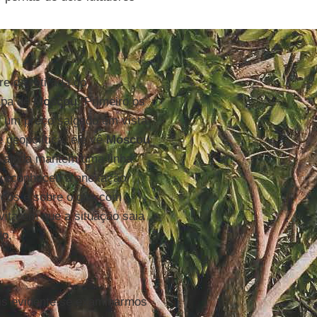
e da retirada do
apa de
Moscou
. Primeiro os
ar um preço salgado em vista
 geopolítica, ele vê
Moscou
e ainda mantém uma linha
 reconheceu a anexação
cos e sobre o gás com
vitarem que a situação saia
do.
is evidente se examinarmos