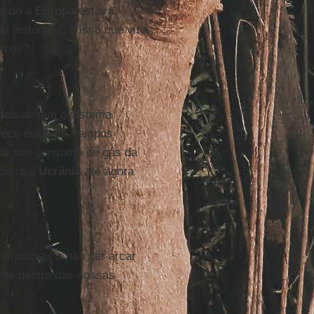
uando a
Europa
estava
 história. É a isso que visa
ricos?
dos
afetam o sistema
arece evidente, tempos
do seu consumo de gás da
ontra a
Ucrânia
até agora
ernativas a não ser arcar
nte dentro das nossas