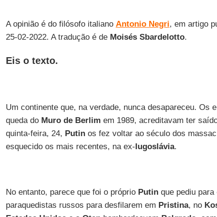
A opinião é do filósofo italiano
Antonio Negri
, em artigo 
25-02-2022. A tradução é de
Moisés Sbardelotto
.
Eis o texto.
Um continente que, na verdade, nunca desapareceu. Os e
queda do
Muro de Berlim
em 1989, acreditavam ter saíd
quinta-feira, 24,
Putin
os fez voltar ao século dos massac
esquecido os mais recentes, na ex-
Iugoslávia
.
No entanto, parece que foi o próprio
Putin
que pediu para
paraquedistas russos para desfilarem em
Pristina
, no
Ko