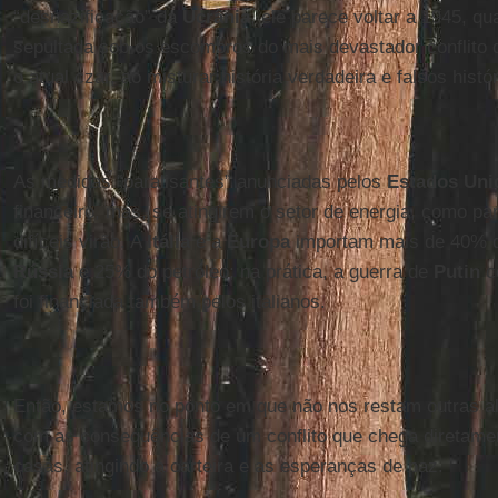
“desnazificação” da
Ucrânia
, ele parece voltar a 1945, q
sepultada sob os escombros do mais devastador conflito da
o atual czar, ao misturar história verdadeira e falsos histó
As medidas “paralisantes” anunciadas pelos
Estados Uni
financeiro, mas, se atingirem o setor de energia, como p
difíceis virão. A
Itália
e a
Europa
importam mais de 40% 
Rússia
e 25% do petróleo; na prática, a guerra de
Putin
c
foi financiada também pelos italianos.
Então, estamos no ponto em que não nos restam outras alt
com as consequências de um conflito que chega diretame
casas, atingindo a carteira e as esperanças de paz.