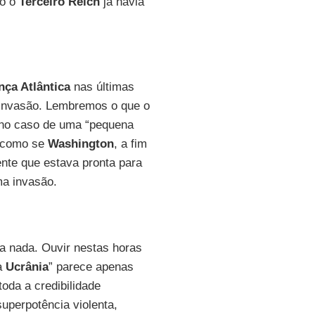
mo o
Terceiro Reich
já havia
nça Atlântica
nas últimas
invasão. Lembremos o que o
, no caso de uma “pequena
É como se
Washington
, a fim
ente que estava pronta para
ma invasão.
a nada. Ouvir nestas horas
da
Ucrânia
” parece apenas
toda a credibilidade
superpotência violenta,