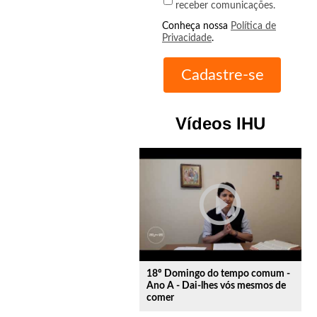
receber comunicações.
Conheça nossa
Política de
Privacidade
.
Vídeos IHU
play_circle_outline
18º Domingo do tempo comum -
Ano A - Dai-lhes vós mesmos de
comer