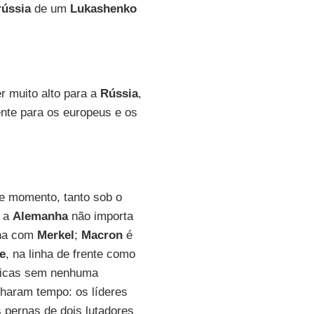
rússia
de um
Lukashenko
r muito alto para a
Rússia
,
nte para os europeus e os
e momento, tanto sob o
: a
Alemanha
não importa
nha com
Merkel
;
Macron
é
e
, na linha de frente como
ticas sem nenhuma
haram tempo: os líderes
pernas de dois lutadores