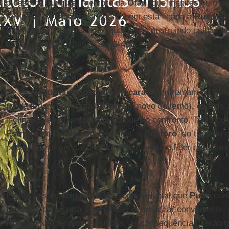
o caso da
Turquia
, membro da
Otan
, que manifestou o se
territorial da
Ucrânia
, mas também está ligada à
Rússia
d
maior parte do gás, com a qual está construindo usinas n
até as baterias antimísseis
S-400
.
Se é verdade que
Moscou
e
Ancara
se enfrentam na
Síri
(onde teriam concordado com um novo governo), os dois 
inclinados ao entendimento do que ao confronto. Tanto qu
Estreito de Dardanelos
, ou seja, o
Bósforo
, ao trânsito
poderia fazer em caso de conflito e como o líder ucranian
É com essa ambiguidade do front ocidental que
Putin
cont
Ucrânia
, para cortá-la em fatias e, se achar conveniente,
Rússia
. Não tenhamos ilusões, as consequências serão