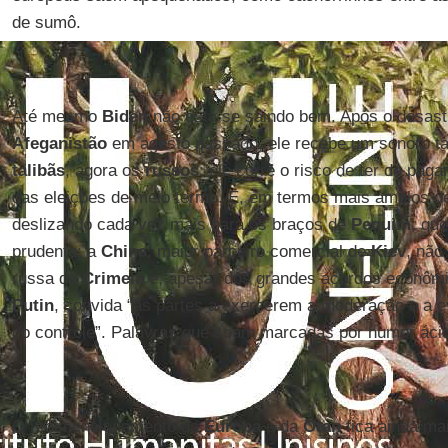
de sumô.
Até mesmo
Biden
não está se saindo bem. Após o desastr
Afeganistão
em agosto passado, ele recebe um sonoro t
talibãs
, agora os
russos
: ele corre o risco de ter de pag
das eleições de meio termo. E, em termos mais amplos de
deslizando cada vez mais para os braços de
Pequim
, qu
prudente: a
China
, maior parceiro comercial de
Kiev
, não
russa da
Crimeia
e, apesar dos grandes acordos econômi
Putin
, convida “as partes a exercerem a moderação e a e
do controle”. Palavras que soam marcadas por humor áci
O redimensionamento da
Europa
e da
Otan
fica ainda ma