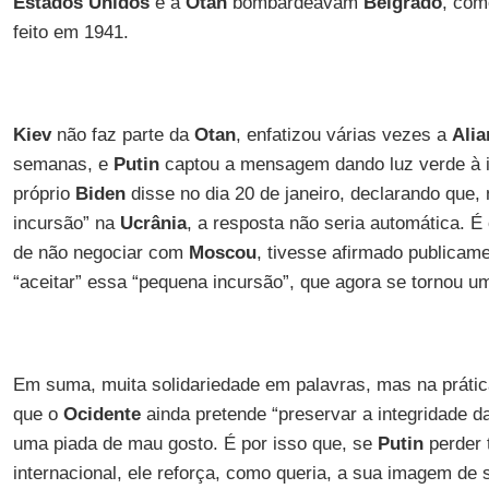
Estados Unidos
e a
Otan
bombardeavam
Belgrado
, co
feito em 1941.
Kiev
não faz parte da
Otan
, enfatizou várias vezes a
Alia
semanas, e
Putin
captou a mensagem dando luz verde à 
próprio
Biden
disse no dia 20 de janeiro, declarando que
incursão” na
Ucrânia
, a resposta não seria automática. 
de não negociar com
Moscou
, tivesse afirmado publicam
“aceitar” essa “pequena incursão”, que agora se tornou u
Em suma, muita solidariedade em palavras, mas na prátic
que o
Ocidente
ainda pretende “preservar a integridade 
uma piada de mau gosto. É por isso que, se
Putin
perder 
internacional, ele reforça, como queria, a sua imagem de 