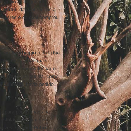
u apoio à integridade
e
Putin
, da qual recebe a
ucleares e da qual comprou
a
, no
Azerbaijão
e na
Líbia
autocratas estão mais
e
Erdogan
evitou fechar o
 dos navios de guerra, como
o,
Zelenski
, havia pedido.
a para pôr as mãos na
 instalar um regime pró-
 graves. Quando
Putin
fala de