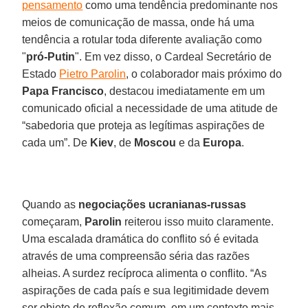
pensamento
como uma tendência predominante nos
meios de comunicação de massa, onde há uma
tendência a rotular toda diferente avaliação como
"
pró-Putin
". Em vez disso, o Cardeal Secretário de
Estado
Pietro Parolin
, o colaborador mais próximo do
Papa Francisco
, destacou imediatamente em um
comunicado oficial a necessidade de uma atitude de
“sabedoria que proteja as legítimas aspirações de
cada um”. De
Kiev
, de
Moscou
e da
Europa
.
Quando as
negociações ucranianas-russas
começaram,
Parolin
reiterou isso muito claramente.
Uma escalada dramática do conflito só é evitada
através de uma compreensão séria das razões
alheias. A surdez recíproca alimenta o conflito. “As
aspirações de cada país e sua legitimidade devem
ser objeto de reflexão comum, em um contexto mais