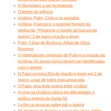
A (des)ordem a ser recomposta
O tempo do silêncio
Ucrânia: Putin, Cirilo e os vassalos
Ucrânia, Francisco: o possível homem da
mediação. “Preservar o mundo da loucura da
guerra”: 2 de março oração e jejum
Putin, César de Bizâncio. Artigo de Silvia
Ronchey
O imperialismo criminoso de Putin e a invasão da
Ucrânia. Os povos nunca devem ser identificados
com o regime
O Papa convoca Dia de oração e jejum em 2 de
março: a paz de todos está ameaçada
O Papa: uma triste guerra entre cristãos
A crise na Ucrânia coloca em dificuldades a
política externa da Santa Sé
Lições ucranianas sobre paz e guerra
Os destinos da Europa e a paz dos vivos. Artigo