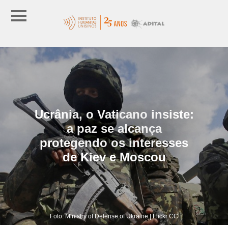
Ucrânia, o Vaticano insiste:
a paz se alcança
protegendo os interesses
de Kiev e Moscou
Foto: Ministry of Defense of Ukraine | Flickr CC