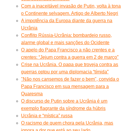
Com a inaceitável invasão de Putin, volta à tona
o Continente selvagem. Artigo de Alberto Negri
A impotência da Europa diante da guerra na
Ucrânia
Conflito Rússia-Ucrânia: bombardeio russo,
alarme global e mais sanções do Ocidente
O apelo do Papa Francisco a não crentes e a
crentes: “Jejum contra a guerra em 2 de março”
Crise na Ucrânia. O papa que troveja contra as
guerras optou por uma diplomacia “tímida”
"Não nos cansemos de fazer o bem", convida o
Papa Francisco em sua mensagem para a
Quaresma
O discurso de Putin sobre a Ucrânia é um
exemplo flagrante da síndrome da húbris
Ucrânia e “mística” russa
O racismo de quem chora pela Ucrânia, mas
ignora a dor que está ao seu lado