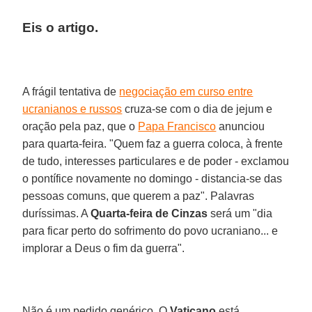
Eis o artigo.
A frágil tentativa de
negociação em curso entre
ucranianos e russos
cruza-se com o dia de jejum e
oração pela paz, que o
Papa Francisco
anunciou
para quarta-feira. "Quem faz a guerra coloca, à frente
de tudo, interesses particulares e de poder - exclamou
o pontífice novamente no domingo - distancia-se das
pessoas comuns, que querem a paz". Palavras
duríssimas. A
Quarta-feira de Cinzas
será um "dia
para ficar perto do sofrimento do povo ucraniano... e
implorar a Deus o fim da guerra".
Não é um pedido genérico. O
Vaticano
está