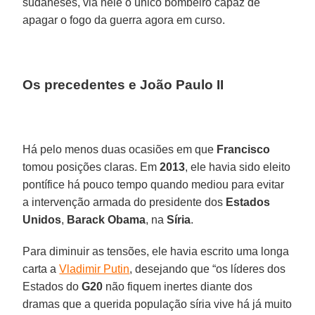
sudaneses, via nele o único bombeiro capaz de
apagar o fogo da guerra agora em curso.
Os precedentes e João Paulo II
Há pelo menos duas ocasiões em que
Francisco
tomou posições claras. Em
2013
, ele havia sido eleito
pontífice há pouco tempo quando mediou para evitar
a intervenção armada do presidente dos
Estados
Unidos
,
Barack Obama
, na
Síria
.
Para diminuir as tensões, ele havia escrito uma longa
carta a
Vladimir Putin
, desejando que “os líderes dos
Estados do
G20
não fiquem inertes diante dos
dramas que a querida população síria vive há já muito