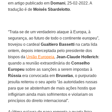
em artigo publicado em
Domani
, 25-02-2022. A
tradução é de
Moisés Sbardelotto
.
“Trata-se de um verdadeiro ataque à Europa, à
segurança, ao futuro de todo o continente europeu”,
trovejou o cardeal
Gualtiero Bassetti
na carta lida
ontem, depois interceptada pelo presidente dos
bispos da
União Europeia
,
Jean-Claude Hollerich
:
quando a reunião extraordinária do
Conselho
Europeu
sobre as sanções a serem impostas à
Rússia
era convocada em
Bruxelas
, o purpurado
jesuíta reiterou o seu apelo “às autoridades russas
para que se abstenham de mais ações hostis que
infligiriam ainda mais sofrimentos e violariam os
princípios do direito internacional”.
A última palavra do papa remonta a quarta-feira