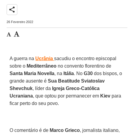
share
26 Fevereiro 2022
A guerra na
Ucrânia
sacudiu o encontro episcopal
sobre o
Mediterrâneo
no convento florentino de
Santa Maria Novella
, na
Itália
. No
G30
dos bispos, o
grande ausente é
Sua Beatitude Sviatoslav
Shevchuk
, líder da
Igreja Greco-Católica
Ucraniana
, que optou por permanecer em
Kiev
para
ficar perto do seu povo.
O comentário é de
Marco Grieco
, jornalista italiano,