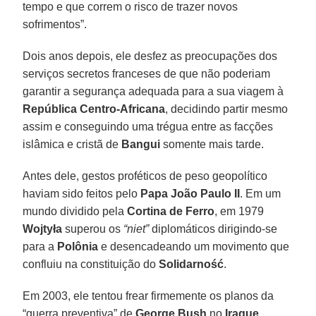
tempo e que correm o risco de trazer novos
sofrimentos”.
Dois anos depois, ele desfez as preocupações dos
serviços secretos franceses de que não poderiam
garantir a segurança adequada para a sua viagem à
República Centro-Africana
, decidindo partir mesmo
assim e conseguindo uma trégua entre as facções
islâmica e cristã de
Bangui
somente mais tarde.
Antes dele, gestos proféticos de peso geopolítico
haviam sido feitos pelo
Papa João Paulo II
. Em um
mundo dividido pela
Cortina de Ferro
, em 1979
Wojtyła
superou os
“niet”
diplomáticos dirigindo-se
para a
Polônia
e desencadeando um movimento que
confluiu na constituição do
Solidarność
.
Em 2003, ele tentou frear firmemente os planos da
“guerra preventiva” de
George Bush
no
Iraque
,