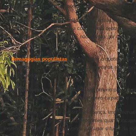
que eles custodiam, jamais podem ser identificados com
Populismo
,
nacionalismo
,
militarismo
, essas três doenç
arruinaram como nunca antes a convivência dentro dos paí
entre países nos últimos anos. E não apenas por causa 
também é responsável por isso.
As
demagogias populistas
envenenaram o quotidiano dos
seus medos contra os outros, principalmente os estrange
de ódio, medo e insegurança.
O
nacionalismo
, que não é o amor pelo próprio país, mas
contra os outros países, multiplicou arames farpados e mu
O
militarismo
, terceira e lamentável doença, impulsionad
armamentista e por políticos tão arrogantes quanto incap
lugares e a força das armas voltou a ocupar o lugar da polí