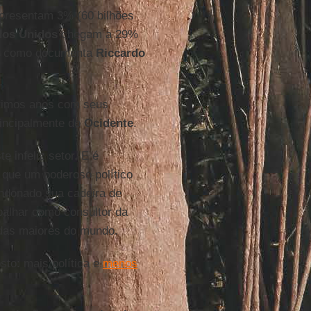
presentam 3% (60 bilhões
dos Unidos
chegam a 29%
), como documenta
Riccardo
timos anos com seus
rincipalmente do
Ocidente
.
 infeliz setor. E é
 que um poderoso político
ndonado sua cadeira de
balhar como consultor da
a das maiores do mundo.
to: mais política e
menos