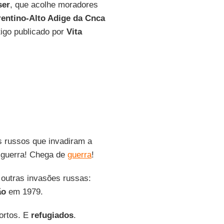
ser
, que acolhe moradores
rentino-Alto Adige da Cnca
tigo publicado por
Vita
s russos que invadiram a
 guerra! Chega de
guerra
!
outras invasões russas:
ão
em 1979.
ortos. E
refugiados
.