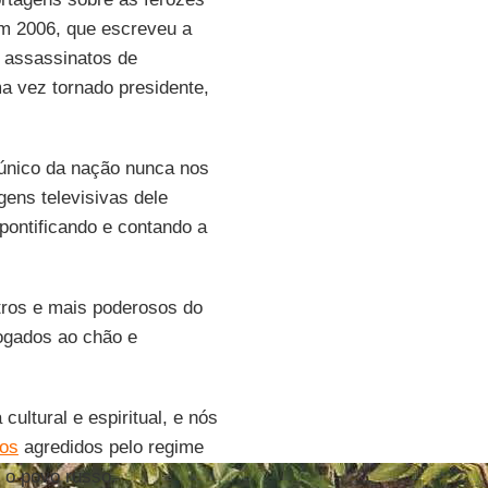
m 2006, que escreveu a
 assassinatos de
 vez tornado presidente,
 único da nação nunca nos
ens televisivas dele
ontificando e contando a
tros e mais poderosos do
jogados ao chão e
cultural e espiritual, e nós
nos
agredidos pelo regime
 o povo russo.