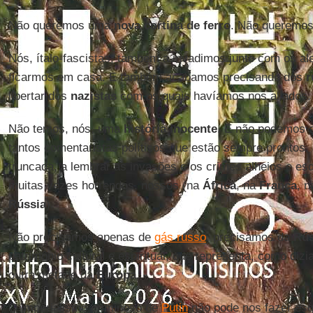
Não queremos uma
nova cortina de ferro
. Não queremo
Nós, ítalo-fascistas, também a invadimos junto com os a
ficarmos em casa. E também acabamos precisando dos
r
libertar dos
nazistas
com os quais havíamos nos aliados.
Não temos, nós, uma
história inocente
. E não podemos 
tantos comentaristas políticos que estão sempre prontos, a
truncada, a lembrar as invasões e os crimes alheios e es
muitas vezes horrendos, nossos (na
África
, na
França
, 
Rússia
).
Não precisamos apenas de
gás russo
, precisamos da
Rús
patrimônio cultural e espiritual, que representa, como dizi
outra metade da
Europa
.
O imperialismo criminoso de
Putin
não pode nos fazer esq