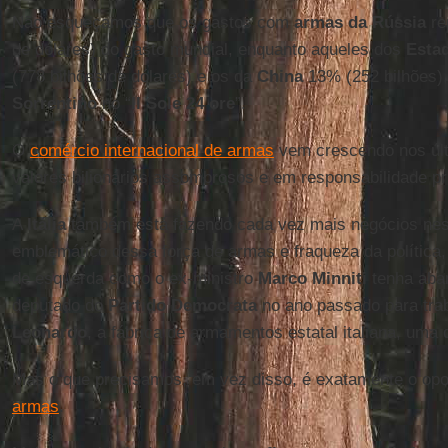
Não esqueçamos que os gastos com
armas da Rússia
re
de dólares) do gasto mundial, enquanto aqueles dos
Esta
(778 bilhões de dólares) e os da
China
13% (252 bilhões
Sorrentino
no “
Il Sole 24 ore
”.
O
comércio internacional de armas
vem crescendo nos úl
valores bilionários assombrosos e em responsabilidade p
A
Itália
também está fazendo cada vez mais negócios neste
emblemático dessa força de armas e fraqueza da política,
de esquerda como o ex-ministro
Marco Minniti
tenha aba
deputado do
Partido Democrata
no ano passado para tra
Leonardo
, a fábrica de armamentos estatal italiana, um
Mas o que precisamos, em vez disso, é exatamente o opos
armas
.