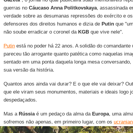
guerras no
Cáucaso
Anna Politkovskaya
, assassinada e
verdade sobre as desumanas repressões do exército e os
defensores dos direitos humanos e dizia de
Putin
que "uma
não soube erradicar o coronel da
KGB
que vive nele".
Putin
está no poder há 22 anos. A solidão do comandante
pareceu tão arrogante quanto patética como naquelas imag
sentado em uma ponta daquela longa mesa conversando, p
sua versão da história.
Quantos anos ainda vai durar? E o que ele vai deixar? Ou
que ele viram seus monumentos, materiais e ideais logo 
despedaçados.
Mas a
Rússia
é um pedaço da alma da
Europa
, uma alma 
sofremos não apenas, em primeiro lugar, com os
ucrania
prepotente, mas também sofremos pelo povo russo e com