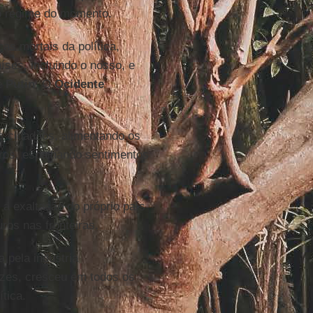
 o regime do momento.
as mortais da política,
ses, incluindo o nosso, e
de
Putin
. O
Ocidente
 cidadãos, alimentando os
iros, espalhando sentimentos
 a exaltação do próprio país
ros nas fronteiras.
a pela indústria
azes, cresceu em todos os
tica.