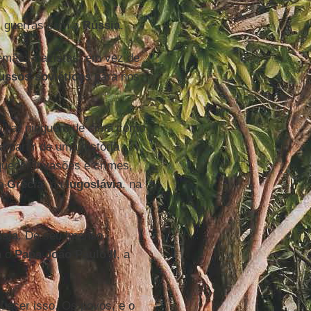
s guerras com a
Rússia
.
lemães-nazistas, em vez de
ussos-soviéticos
para nos
olhar ninguém de cima como
 partir de uma história
quecer invasões e crimes,
na
Grécia
, na
Iugoslávia
, na
sia
. De seu imenso
a o
Papa João Paulo II
, a
uecer isso. Os povos, e o