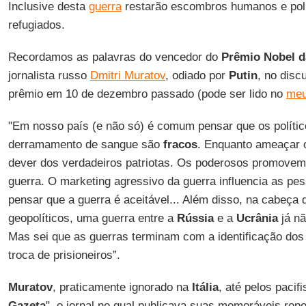
Inclusive desta
guerra
restarão escombros humanos e polí
refugiados.
Recordamos as palavras do vencedor do
Prêmio Nobel d
jornalista russo
Dmitri Muratov
, odiado por
Putin
, no disc
prêmio em 10 de dezembro passado (pode ser lido no
meu
"Em nosso país (e não só) é comum pensar que os polític
derramamento de sangue são
fracos
. Enquanto ameaçar
dever dos verdadeiros patriotas. Os poderosos promovem 
guerra. O marketing agressivo da guerra influencia as p
pensar que a guerra é aceitável... Além disso, na cabeça 
geopolíticos, uma guerra entre a
Rússia
e a
Ucrânia
já nã
Mas sei que as guerras terminam com a identificação dos
troca de prisioneiros”.
Muratov
, praticamente ignorado na
Itália
, até pelos pacifi
Gazeta
", o jornal no qual publicava suas memoráveis rep