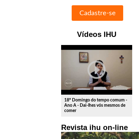
Vídeos IHU
play_circle_outline
18º Domingo do tempo comum -
Ano A - Dai-lhes vós mesmos de
comer
Revista ihu on-line