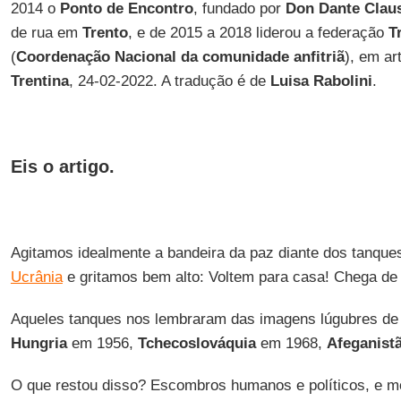
2014 o
Ponto de Encontro
, fundado por
Don Dante Clau
de rua em
Trento
, e de 2015 a 2018 liderou a federação
T
(
Coordenação Nacional da comunidade anfitriã
), em ar
Trentina
, 24-02-2022. A tradução é de
Luisa Rabolini
.
Eis o artigo.
Agitamos idealmente a bandeira da paz diante dos tanque
Ucrânia
e gritamos bem alto: Voltem para casa! Chega de
Aqueles tanques nos lembraram das imagens lúgubres de 
Hungria
em 1956,
Tchecoslováquia
em 1968,
Afeganist
O que restou disso? Escombros humanos e políticos, e m