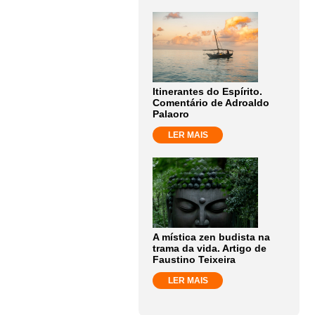
Itinerantes do Espírito.
Comentário de Adroaldo
Palaoro
LER MAIS
A mística zen budista na
trama da vida. Artigo de
Faustino Teixeira
LER MAIS