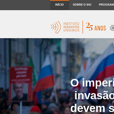
INÍCIO
SOBRE O IHU
PROGRAM
O imperi
invasã
devem s