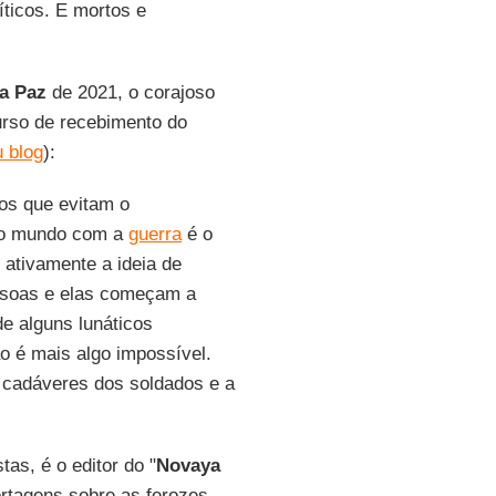
ticos. E mortos e
a Paz
de 2021, o corajoso
urso de recebimento do
 blog
):
os que evitam o
 o mundo com a
guerra
é o
ativamente a ideia de
essoas e elas começam a
de alguns lunáticos
o é mais algo impossível.
 cadáveres dos soldados e a
stas, é o editor do "
Novaya
ortagens sobre as ferozes