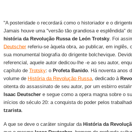
"A posteridade o recordará como o historiador e o dirigen
Jamais houve uma "versão tão grandiosa e esplêndida" 
história da Revolução Russa de León Trotsky
. Foi ass
Deutscher
referiu-se àquela obra, ao publicar, em inglês, 
sua monumental biografia do dirigente bolchevique. Devido
referencial, aquele autor dedicou-lhe -e ao seu autor, enqu
capítulo de
Trotsky
: o
Profeta
Banido
. Há noventa anos d
volume de
História da Revolução Russa
, dedicado à
Revo
oitenta do assassinato de seu autor, por um esbirro estali
Isaac Deutscher
e segue como a opera magna sobre o suc
inícios do século 20: a conquista do poder pelos trabalh
tzarista
.
A que se deve o caráter singular da
História da Revoluçã