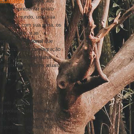
estalinismo
lançava, aos
undo, apresentar relato
de todo o mundo, uma sua
 financiar, com sua pena, os
como asceta, e as
erda
Internacional
que
 obra conheceu consagração
los, na revista semanal
tocentos mil dólares atuais.
m necessidade.
dicado à
Rússia
pré-
Revolução de
Outubro
,
res, sobre as revoluções de
rspectivas, apoiado nas