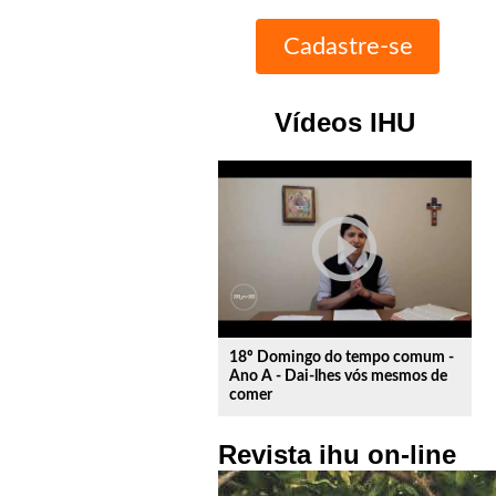
Vídeos IHU
play_circle_outline
18º Domingo do tempo comum -
Ano A - Dai-lhes vós mesmos de
comer
Revista ihu on-line