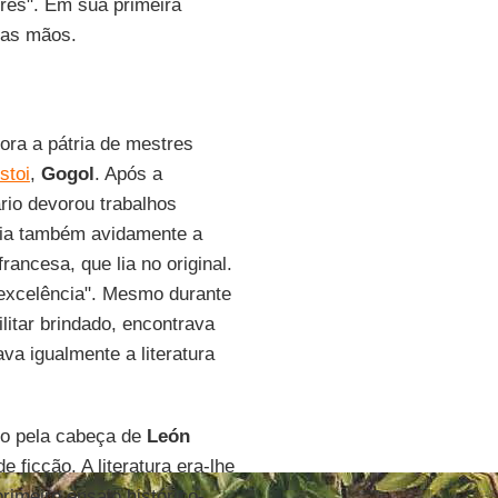
ores". Em sua primeira
 nas mãos.
ora a pátria de mestres
stoi
,
Gogol
. Após a
ário devorou trabalhos
umia também avidamente a
rancesa, que lia no original.
or excelência". Mesmo durante
ilitar brindado, encontrava
va igualmente a literatura
do pela cabeça de
León
e ficção. A literatura era-lhe
rimeiro ensaio histórico-