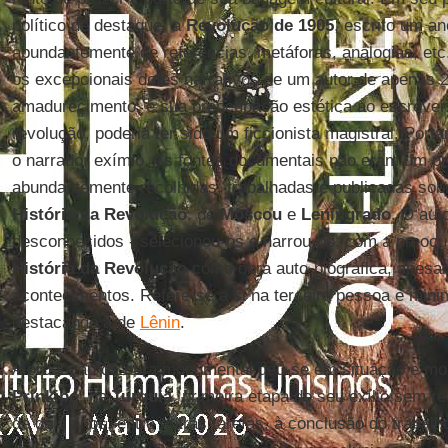
político de destaque, a
Revolução de 1905
, escrito um an
abundantemente de referências, metáforas, analogias, etc. l
os excepcionais dotes narrativos de um autor de apenas 
amadurecimento, e sua preocupação estética ao escrever.
revolução, poderia ter sido um ficcionista magistral. Port
o narrador exímio. As fontes documentais não eram um pr
abundantemente recolhidas, trabalhadas e publicadas sob
História da Revolução
, de
Moscou
e
Leningrado
. O aut
desconhecidos - selecionou-os e narrou-os, com a preocu
História da Revolução
como obra auto-biográfica, apesa
acontecimentos. Refere-se a si na terceira pessoa e mini
destacando a de
Lênin
.
A produção da obra monumental deu-se em situação e mom
Prinkipo
, na
Turquia
, primeira etapa de seu exílio sem r
de dois anos, entre outras tarefas, à conclusão do trabal