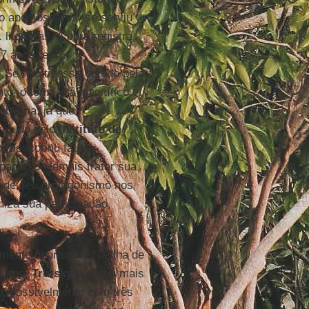
o após os fatos, se serviu
iterárias. A obra registra
27 anos, em
 Se não tivesse optado pela
anto, o tema era magnífico e
oblema, já que
retudo pelo
Instituto de
or descobriu fatos
pação de jamais tratar sua
r de seu protagonismo nos
miza sua participação,
ento oportunos. Na ilha de
etorno,
Trotsky
dedicou mais
ho, possivelmente com três