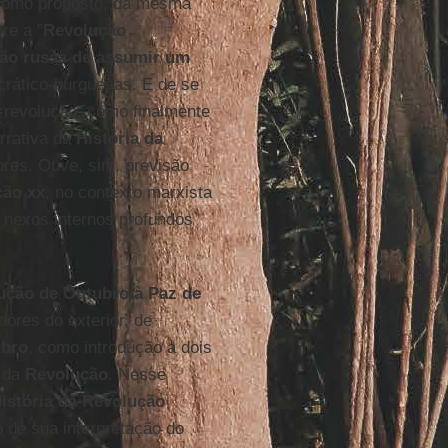
, como proposto, da mesma
re a "
Revolução
ção russa de assumir um
crático-burguesas. E de se
a-revolução, como finalmente
arrativa da
História da
ores. Ouve, sim, previsão
ção xx
, no contexto marxista
 nexos internos profundos
ução de Outubro à Paz de
dores do exterior, de
ubro
, como introdução a dois
o da
Revolução
. Nesse
istória da Revolução
o de sua interpretação do