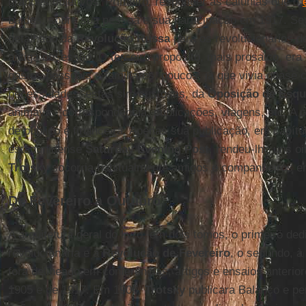
grandes objetivos. Primeiro, responder às calúnias que o
baldes, sobre sua pessoa e sua participação em 1917. Seg
detalhado da
Revolução
Russa
para os revolucionários 
antiga obsessão. O terceiro propósito, mais prosaico, era
gastos pessoais e familiares, poucos, já que vivia quase 
necessidades, estas sim custosas, da
Oposição de Esqu
animava - correspondência, publicações, viagens, etc. A
de público e financeira. Apenas sua publicação, em capítu
estadunidense
Saturday
Evening
Post
, rendeu-lhe uns oi
Trotsky
socorria habitualmente amigos e companheiros e
De Fevereiro a Outubro
A arquitetura geral do livro, em dois tomos, o primeiro de
revolucionária e à
Revolução
de Fevereiro
, o segundo, à
fora delineado em conferências, artigos e ensaios anterio
1905 e de 1917. Em 1906,
Trotsky
publicara Balanço e pe