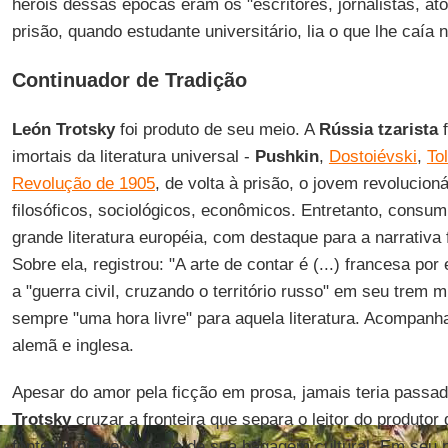
heróis dessas épocas eram os "escritores, jornalistas, at
prisão, quando estudante universitário, lia o que lhe caía
Continuador de Tradição
León Trotsky
foi produto de seu meio. A
Rússia tzarista
f
imortais da literatura universal -
Pushkin
,
Dostoiévski
,
Tol
Revolução de 1905
, de volta à prisão, o jovem revolucion
filosóficos, sociológicos, econômicos. Entretanto, cons
grande literatura européia, com destaque para a narrativa f
Sobre ela, registrou: "A arte de contar é (...) francesa p
a "guerra civil, cruzando o território russo" em seu trem m
sempre "uma hora livre" para aquela literatura. Acompanha
alemã e inglesa.
Apesar do amor pela ficção em prosa, jamais teria passa
Trotsky
cruzar a fronteira que separa o leitor do produtor d
fonte de prazer e parte de sua bagagem cultural. Em seu p