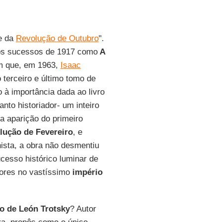
te da
Revolução de Outubro
".
dos sucessos de 1917 como
A
im que, em 1963,
Isaac
o terceiro e último tomo de
 à importância dada ao livro
anto historiador- um inteiro
a aparição do primeiro
lução de Fevereiro
, e
nista, a obra não desmentiu
esso histórico luminar de
adores no vastíssimo
império
o de León Trotsky
? Autor