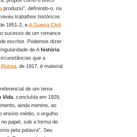
ra, propôs como o único
a
produziu", definindo-o, na
creveu trabalhos históricos
 de 1851-2, e
A Guerra Civil
 o sucesso de um romance
de escritor. Podemos dizer
singularidade de A
história
ircunstâncias que a
 Russa
, de 1917, é material
 referencial de um tema
 Vida
, concluída em 1929,
amento, ainda menino, ao
no ensino médio, o orgulho
 no papel, sob a forma de
asmo pela palavra". Seu