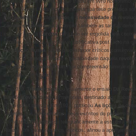
lições de 1905, revolução que tratou em livro homônimo
época. Nesses trabalhos enunciaria sua tese profética sob
Permanente
" - a capacidade e a
necessidade da revolu
caráter socialista
, para cumprir também as tarefas demo
espraiar para a
Europa
, para não ser engolida pela contr
ocorreu, em 1991. Não houve justificativa post facto na n
Revolução
Russa
, como proposto por críticos conservad
ante facto da necessidade e possibilidade daquela
revolu
das duas categorias, a partir da compreensão luminar dos
da sociedade russa.
Em 1919,
Trotsky
publicou igualmente o ensaio
Da Revol
Brest-Litovsk
, ditado de memória, destinado aos trabalha
larguíssima difusão. Em 1924, publicou
As lições de out
volumes que apresentavam seus escritos do primeiro an
último trabalho, esboçou telegraficamente a estrutura da
H
Russa
. Em seus trabalhos teóricos, afinou a apresentaçã