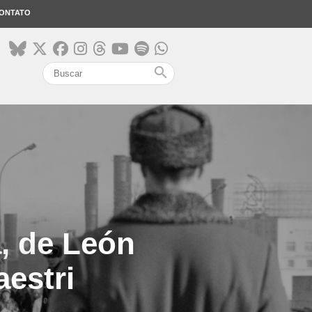
ONTATO
search
, de León
aestri