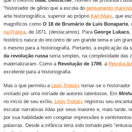
que o mesmo
Isaac Deutscher
, homem de profunda cultu
"historiador de gênio que a escola do
pensamento marxist
arte historiográfica, superior ao próprio
Karl Marx
, que es
magníficos como
O 18 de Brumário de Luís Bonaparte
,
na França
, de 1871. (destacamos). Para
George Lukacs
,
histórico nasce do encontro de um grande tema e um gran
o mesmo para a historiografia. Portanto, a explicação da 
da revolução russa
seria simples, na complexidade das c
materializaram. Como a
Revolução de 1789
, a
Revolução
excelente para a historiografia.
Mas o que permitiu a
León Trotsky
tornar-se o historiador
visitado por uma miríade de autores talentosos. Em
Minha
no início de seu exílio,
León Trotsky
registrou seu encant
escutar narrativas lidas por seus maiores e, mais tarde, 
por sua habilidade em congelar impressões e sentimentos
palavras. Desde a infância teria sido tomado pelo "entusi