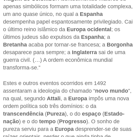
apenas simbólicos formam uma totalidade complexa,
um ano quase único, no qual a
Espanha
desempenha papel espantosamente privilegiado. Cai
o último reino islâmico da
Europa
ocidental
; os
últimos judeus são expulsos da
Espanha
; a
Bretanha
acaba por tornar-se francesa; a
Borgonha
desaparece para sempre; a
Inglaterra
sai de uma
guerra civil. (…) A ordem econômica mundial
transforma-se.”
Estes e outros eventos ocorridos em 1492
assentaram a ideologia do chamado “
novo
mundo
”,
na qual, segundo
Attali
, a
Europa
impôs uma nova
ordem política sob três domínios: o da
transcendência
(
Pureza
), o do
espaço
(
Estado-
nação
) e o do
tempo
(
Progresso
). O sonho de
pureza serviu para a
Europa
desprender-se de suas
raízes orientais, perder o que ainda tinha de