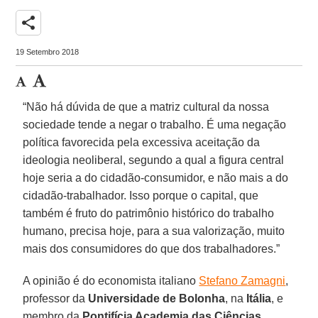
share
19 Setembro 2018
“Não há dúvida de que a matriz cultural da nossa
sociedade tende a negar o trabalho. É uma negação
política favorecida pela excessiva aceitação da
ideologia neoliberal, segundo a qual a figura central
hoje seria a do cidadão-consumidor, e não mais a do
cidadão-trabalhador. Isso porque o capital, que
também é fruto do patrimônio histórico do trabalho
humano, precisa hoje, para a sua valorização, muito
mais dos consumidores do que dos trabalhadores.”
A opinião é do economista italiano
Stefano Zamagni
,
professor da
Universidade de Bolonha
, na
Itália
, e
membro da
Pontifícia Academia das Ciências