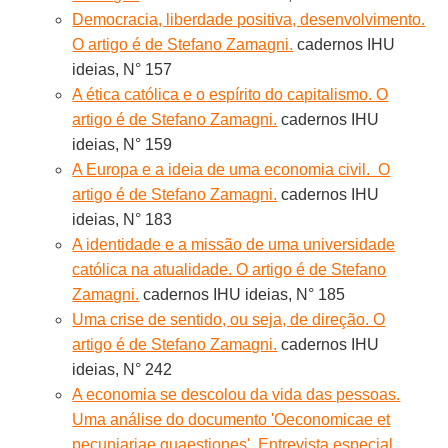
Democracia, liberdade positiva, desenvolvimento.
O artigo é de Stefano Zamagni.
cadernos IHU
ideias, N° 157
A ética católica e o espírito do capitalismo. O
artigo é de Stefano Zamagni.
cadernos IHU
ideias, N° 159
A Europa e a ideia de uma economia civil. O
artigo é de Stefano Zamagni.
cadernos IHU
ideias, N° 183
A identidade e a missão de uma universidade
católica na atualidade. O artigo é de Stefano
Zamagni.
cadernos IHU ideias, N° 185
Uma crise de sentido, ou seja, de direção. O
artigo é de Stefano Zamagni.
cadernos IHU
ideias, N° 242
A economia se descolou da vida das pessoas.
Uma análise do documento 'Oeconomicae et
pecuniariae quaestiones'. Entrevista especial