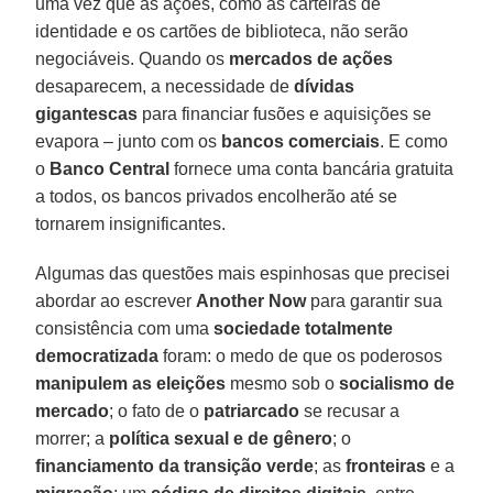
uma vez que as ações, como as carteiras de
identidade e os cartões de biblioteca, não serão
negociáveis. Quando os
mercados de ações
desaparecem, a necessidade de
dívidas
gigantescas
para financiar fusões e aquisições se
evapora – junto com os
bancos comerciais
. E como
o
Banco Central
fornece uma conta bancária gratuita
a todos, os bancos privados encolherão até se
tornarem insignificantes.
Algumas das questões mais espinhosas que precisei
abordar ao escrever
Another Now
para garantir sua
consistência com uma
sociedade totalmente
democratizada
foram: o medo de que os poderosos
manipulem as eleições
mesmo sob o
socialismo de
mercado
; o fato de o
patriarcado
se recusar a
morrer; a
política sexual e de gênero
; o
financiamento da transição verde
; as
fronteiras
e a