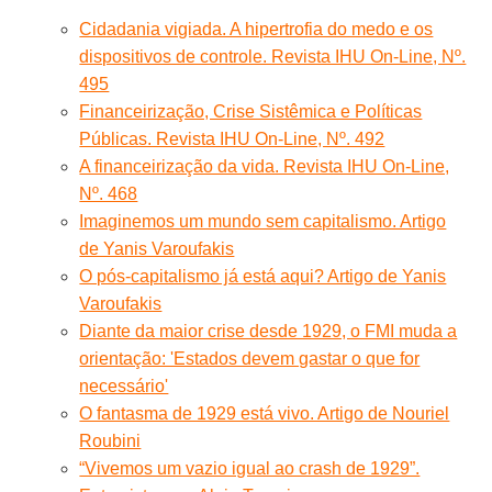
Cidadania vigiada. A hipertrofia do medo e os
dispositivos de controle. Revista IHU On-Line, Nº.
495
Financeirização, Crise Sistêmica e Políticas
Públicas. Revista IHU On-Line, Nº. 492
A financeirização da vida. Revista IHU On-Line,
Nº. 468
Imaginemos um mundo sem capitalismo. Artigo
de Yanis Varoufakis
O pós-capitalismo já está aqui? Artigo de Yanis
Varoufakis
Diante da maior crise desde 1929, o FMI muda a
orientação: 'Estados devem gastar o que for
necessário'
O fantasma de 1929 está vivo. Artigo de Nouriel
Roubini
“Vivemos um vazio igual ao crash de 1929”.