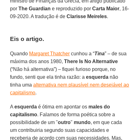
ministro de Finanças da Grécia, em artigo publicado
por
The Guardian
e reproduzido por
Carta Maior
, 16-
09-2020. A tradução é de
Clarisse Meireles
.
Eis o artigo.
Quando
Margaret Thatcher
cunhou a “
Tina
” – de sua
máxima dos anos 1980,
There Is No Alternative
(“Não há alternativa”) – fiquei furioso porque, no
fundo, senti que ela tinha razão: a
esquerda
não
tinha uma
alternativa nem plausível nem desejável ao
capitalismo
.
A
esquerda
é ótima em apontar os
males do
capitalismo
. Falamos de forma poética sobre a
possibilidade de um "
outro
"
mundo
, em que cada
um contribuiria segundo suas capacidades e
receberia de acordo com suas necessidades. Mas,