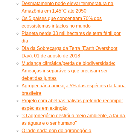
Desmatamento pode elevar temperatura na
Amazônia em 1,45°C até 2050
Os 5 países que concentram 70% dos
ecossistemas intactos no mundo
Planeta perde 33 mil hectares de terra fértil por
dia
Dia da Sobrecarga da Terra (Earth Overshoot
Day): 01 de agosto de 2018
Mudança climática/perda de biodiversidade:
Ameaças inseparáveis que precisam ser
debatidas juntas
Agropecuária ameaça 5% das espécies da fauna
brasileira
Projeto com abelhas nativas pretende recompor
espécies em extinção
"O agronegócio destrói o meio ambiente, a fauna,
as águas e o ser humano"
O lado nada pop do agronegócio