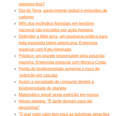
jogamos fora?
Dia da Terra, aquecimento global e emissões de
carbono
99% dos incêndios florestais em território
nacional são iniciados por ação humana
Defender a Mãe terra, um programa político para
toda esquerda latino-americana. Entrevista
especial com Katu Arkonada
Plástico: um grande responsável pela poluição
marinha. Entrevista especial com Monica Costa
Perda de biodiversidade aumenta o risco de
‘extinção em cascata’
Assim a sociedade de consumo destrói a
biodiversidade do planeta
Matemático prevê sexta extinção em massa
Nosso planeta. “É tarde demais para ser
pessimista”
“O que mais valor tem para as próximas gerações