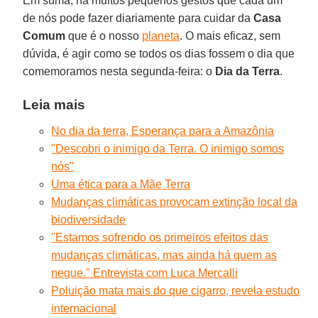
Em suma, há muitos pequenos gestos que cada um
de nós pode fazer diariamente para cuidar da
Casa
Comum
que é o nosso
planeta
. O mais eficaz, sem
dúvida, é agir como se todos os dias fossem o dia que
comemoramos nesta segunda-feira: o
Dia da Terra
.
Leia mais
No dia da terra, Esperança para a Amazônia
"Descobri o inimigo da Terra. O inimigo somos
nós"
Uma ética para a Mãe Terra
Mudanças climáticas provocam extinção local da
biodiversidade
''Estamos sofrendo os primeiros efeitos das
mudanças climáticas, mas ainda há quem as
negue.'' Entrevista com Luca Mercalli
Poluição mata mais do que cigarro, revela estudo
internacional