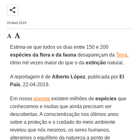
share
24 Abril 2019
Estima-se que todos os dias entre 150 e 200
espécies da flora e da fauna
desapareçam da
Terra
,
ritmo mil vezes maior do que o da
extinção
natural.
A reportagem é de
Alberto López
, publicada por
El
País
, 22-04-2019.
Em nosso
planeta
existem milhões de
espécies
que
conhecemos e muitas que ainda precisam ser
descobertas. A conscientização nos últimos anos
sobre a proteção e o cuidado do meio ambiente
revelou que nós mesmos, os seres humanos,
alteramos o equilíbrio da natureza a ponto de