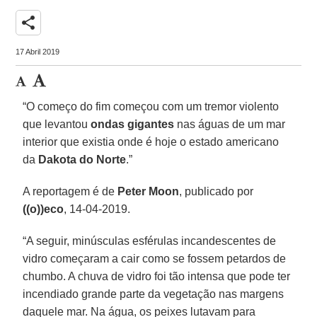
share
17 Abril 2019
“O começo do fim começou com um tremor violento
que levantou
ondas gigantes
nas águas de um mar
interior que existia onde é hoje o estado americano
da
Dakota do Norte
.”
A reportagem é de
Peter Moon
, publicado por
((o))eco
, 14-04-2019.
“A seguir, minúsculas esférulas incandescentes de
vidro começaram a cair como se fossem petardos de
chumbo. A chuva de vidro foi tão intensa que pode ter
incendiado grande parte da vegetação nas margens
daquele mar. Na água, os peixes lutavam para