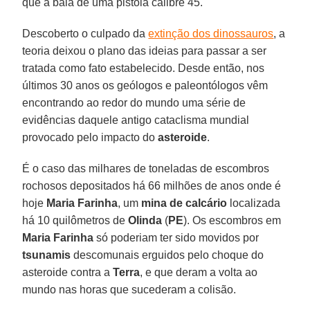
que a bala de uma pistola calibre 45.
Descoberto o culpado da
extinção dos dinossauros
, a
teoria deixou o plano das ideias para passar a ser
tratada como fato estabelecido. Desde então, nos
últimos 30 anos os geólogos e paleontólogos vêm
encontrando ao redor do mundo uma série de
evidências daquele antigo cataclisma mundial
provocado pelo impacto do
asteroide
.
É o caso das milhares de toneladas de escombros
rochosos depositados há 66 milhões de anos onde é
hoje
Maria Farinha
, um
mina de calcário
localizada
há 10 quilômetros de
Olinda
(
PE
). Os escombros em
Maria Farinha
só poderiam ter sido movidos por
tsunamis
descomunais erguidos pelo choque do
asteroide contra a
Terra
, e que deram a volta ao
mundo nas horas que sucederam a colisão.