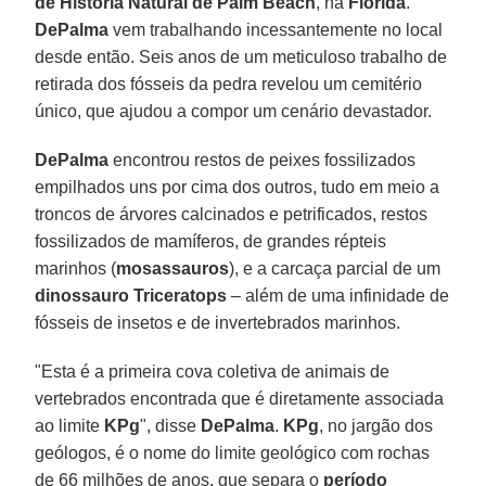
de História Natural
de
Palm Beach
, na
Flórida
.
DePalma
vem trabalhando incessantemente no local
desde então. Seis anos de um meticuloso trabalho de
retirada dos fósseis da pedra revelou um cemitério
único, que ajudou a compor um cenário devastador.
DePalma
encontrou restos de peixes fossilizados
empilhados uns por cima dos outros, tudo em meio a
troncos de árvores calcinados e petrificados, restos
fossilizados de mamíferos, de grandes répteis
marinhos (
mosassauros
), e a carcaça parcial de um
dinossauro Triceratops
– além de uma infinidade de
fósseis de insetos e de invertebrados marinhos.
"Esta é a primeira cova coletiva de animais de
vertebrados encontrada que é diretamente associada
ao limite
KPg
", disse
DePalma
.
KPg
, no jargão dos
geólogos, é o nome do limite geológico com rochas
de 66 milhões de anos, que separa o
período