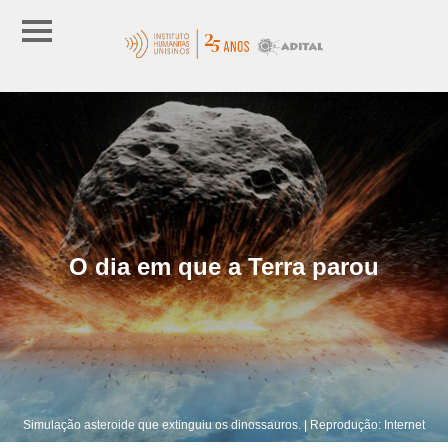
O dia em que a Terra parou
Simulação asteroide que extinguiu os dinossauros. | Reprodução: Internet