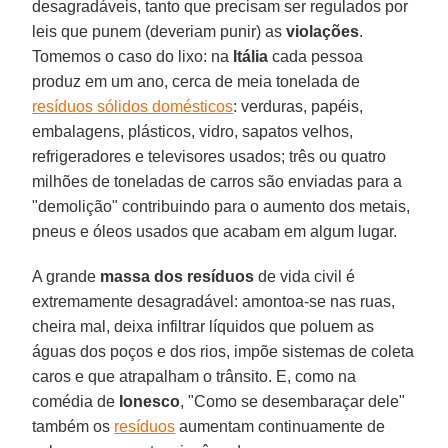
desagradáveis, tanto que precisam ser regulados por
leis que punem (deveriam punir) as
violações
.
Tomemos o caso do lixo: na
Itália
cada pessoa
produz em um ano, cerca de meia tonelada de
resíduos sólidos domésticos
: verduras, papéis,
embalagens, plásticos, vidro, sapatos velhos,
refrigeradores e televisores usados; três ou quatro
milhões de toneladas de carros são enviadas para a
"demolição" contribuindo para o aumento dos metais,
pneus e óleos usados que acabam em algum lugar.
A grande
massa dos resíduos
de vida civil é
extremamente desagradável: amontoa-se nas ruas,
cheira mal, deixa infiltrar líquidos que poluem as
águas dos poços e dos rios, impõe sistemas de coleta
caros e que atrapalham o trânsito. E, como na
comédia de
Ionesco
, "Como se desembaraçar dele"
também os
resíduos
aumentam continuamente de