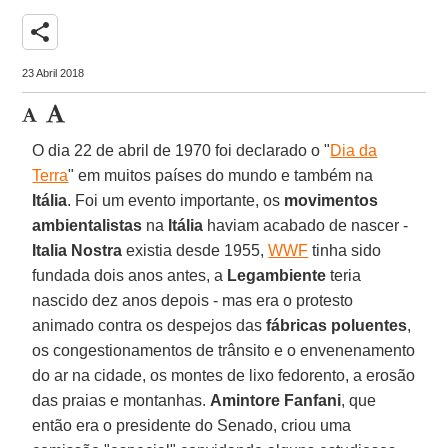
share
23 Abril 2018
O dia 22 de abril de 1970 foi declarado o "
Dia da
Terra
" em muitos países do mundo e também na
Itália
. Foi um evento importante, os
movimentos
ambientalistas
na
Itália
haviam acabado de nascer -
Italia Nostra
existia desde 1955,
WWF
tinha sido
fundada dois anos antes, a
Legambiente
teria
nascido dez anos depois - mas era o protesto
animado contra os despejos das
fábricas poluentes
,
os congestionamentos de trânsito e o envenenamento
do ar na cidade, os montes de lixo fedorento, a erosão
das praias e montanhas.
Amintore Fanfani
, que
então era o presidente do Senado, criou uma