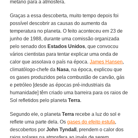
metano para a atmosfera.
Graças a essa descoberta, muito tempo depois foi
possível descobrir as causas do aumento da
temperatura no planeta. O feito aconteceu em 23 de
junho de 1988, durante uma comissão organizada
pelo senado dos
Estados Unidos
, que convocou
vários cientistas para tentar explicar uma onda de
calor que assolava o país na época.
James Hansen
,
climatólogo-chefe da
Nasa
, na época, explicou que
os gases produzidos pela combustão de carvão, gás
e petróleo [desde as épocas pré-industriais da
humanidade] têm criado uma barreira para os raios de
Sol refletidos pelo planeta
Terra
.
Segundo ele, o planeta
Terra
recebe a luz do sol e
reflete uma parte dela. Os
gases do efeito estufa
,
descobertos por
John Tyndall
, prendem o calor dos
raios solares na atmosfera ao invés de serem