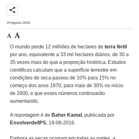
share
24 Agosto 2016
O mundo perde 12 milhões de hectares de
terra fértil
por ano, equivalente a 33 mil hectares diários, de 30 a
35 vezes mais do que a proporção histórica. Estudos
científicos calculam que a superfície terrestre em
condições de seca passou de 10% para 15% no
começo dos anos 1970, para mais de 30% no início
de 2000, e que esses números continuarão
aumentando.
A reportagem é de
Baher Kamal
, publicada por
Envolverde/IPS
, 19-08-2016.
Embora as secas ocorram em todas as partes, a