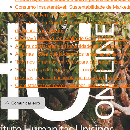
Consumo Insustentável: Sustentabilidade de Market
Pós-Coronavírus (Covid-19)
A pandemia da Covid-19: entre Gaia e o Antropoceno
de Moura Costa Matos
Coronavírus: uma represália de Gaia, da Mãe Terra?
A Terra contra-ataca a Humanidade pelo coronavírus
Algumas lições que já devemos tentar aprender com
“Nós nos tornamos um vírus para o planeta”. Entrev
‘Está na hora de organizar a economia para colocá-l
pessoas, e não da acumulação privada da riqueza’
Cientistas fazem novo apelo por liderança ética glob
⚠️
Comunicar erro