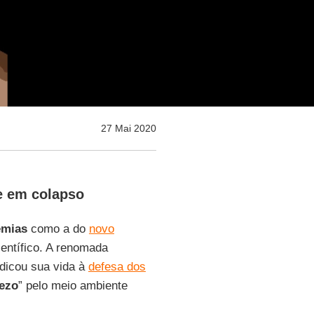
27 Mai 2020
re em colapso
emias
como a do
novo
entífico. A renomada
edicou sua vida à
defesa dos
ezo
” pelo meio ambiente