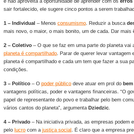
e não aproveita a oportunidade de aprender com os
erros
sair fortalecido, ele sugere cinco pontos a serem trabalha
1 – Individual
– Menos
consumismo
. Reduzir a busca
de
mais novo, o maior, o mais bonito, um de cada. Dar mais ê
2 – Coletivo
– O que se faz em uma parte do planeta vai a
planeta é compartilhado
. Parar de querer levar vantagem 
planeta é compartilhado e cada um tem que fazer a sua p
condições.
3 – Político
– O
poder público
deve atuar em prol do
bem
vantagens políticas, poder e vantagens financeiras. “O g
papel de representante do povo e trabalhar pelo bem com
vários cantos do planeta”, argumenta
Dziedzic
.
4 – Privado
– Na iniciativa privada, as empresas podem e
pelo
lucro
com a
justiça social
. É claro que a empresa pre