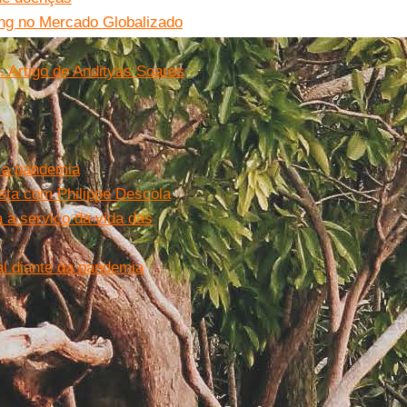
ing no Mercado Globalizado
. Artigo de Andityas Soares
 a pandemia
ista com Philippe Descola
a a serviço da vida das
al diante da pandemia