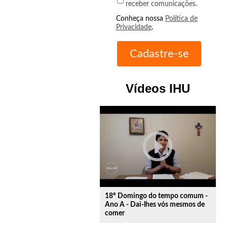
receber comunicações.
Conheça nossa
Política de
Privacidade
.
Vídeos IHU
play_circle_outline
18º Domingo do tempo comum -
Ano A - Dai-lhes vós mesmos de
comer