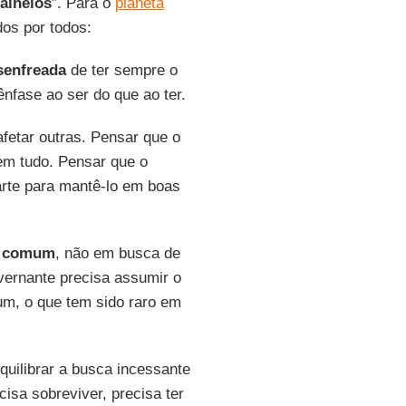
 alheios
”. Para o
planeta
dos por todos:
senfreada
de ter sempre o
nfase ao ser do que ao ter.
fetar outras. Pensar que o
em tudo. Pensar que o
arte para mantê-lo em boas
 comum
, não em busca de
overnante precisa assumir o
um, o que tem sido raro em
quilibrar a busca incessante
cisa sobreviver, precisa ter