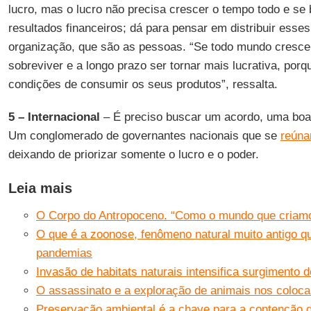
lucro, mas o lucro não precisa crescer o tempo todo e s
resultados financeiros; dá para pensar em distribuir esse
organização, que são as pessoas. “Se todo mundo crescer
sobreviver e a longo prazo ser tornar mais lucrativa, por
condições de consumir os seus produtos”, ressalta.
5 – Internacional
– É preciso buscar um acordo, uma bo
Um conglomerado de governantes nacionais que se
reún
deixando de priorizar somente o lucro e o poder.
Leia mais
O Corpo do Antropoceno. “Como o mundo que criam
O que é a zoonose, fenômeno natural muito antigo q
pandemias
Invasão de habitats naturais intensifica surgimento
O assassinato e a exploração de animais nos coloc
Preservação ambiental é a chave para a contenção 