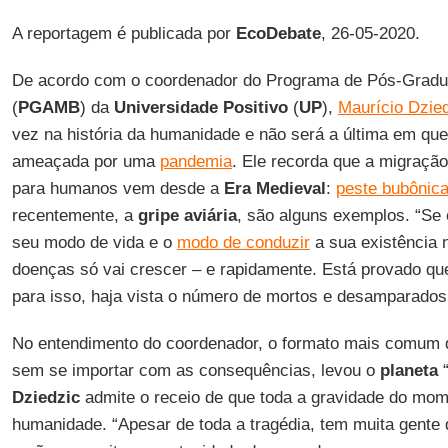
A reportagem é publicada por
EcoDebate
, 26-05-2020.
De acordo com o coordenador do Programa de Pós-Gradu
(
PGAMB
) da
Universidade Positivo
(
UP
),
Maurício Dzie
vez na história da humanidade e não será a última em que
ameaçada por uma
pandemia
. Ele recorda que a migraçã
para humanos vem desde a
Era Medieval
:
peste bubônic
recentemente, a
gripe aviária
, são alguns exemplos. “Se
seu modo de vida e o
modo de conduzir
a sua existência n
doenças só vai crescer – e rapidamente. Está provado q
para isso, haja vista o número de mortos e desamparados
No entendimento do coordenador, o formato mais comum 
sem se importar com as consequências, levou o
planeta
“
Dziedzic
admite o receio de que toda a gravidade do mom
humanidade. “Apesar de toda a tragédia, tem muita gente 