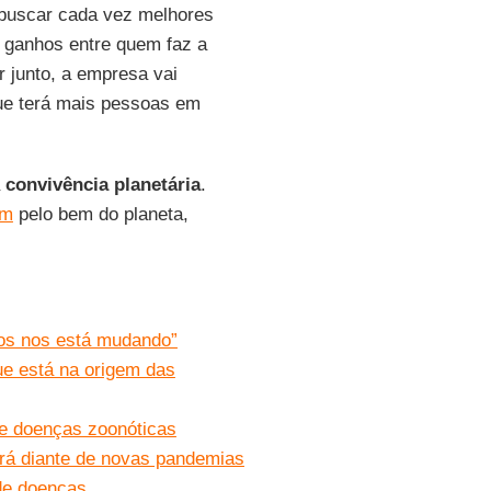
e buscar cada vez melhores
s ganhos entre quem faz a
 junto, a empresa vai
que terá mais pessoas em
a
convivência planetária
.
am
pelo bem do planeta,
os nos está mudando”
ue está na origem das
 de doenças zoonóticas
ará diante de novas pandemias
de doenças