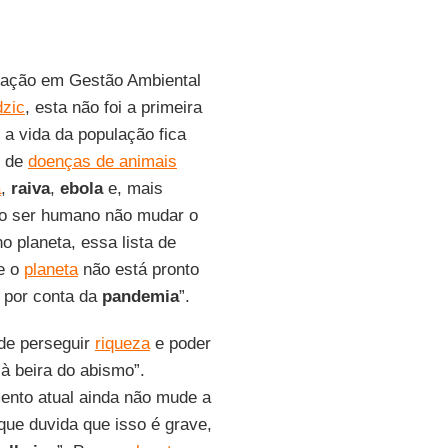
ação em Gestão Ambiental
dzic
, esta não foi a primeira
 a vida da população fica
o de
doenças de animais
a
,
raiva
,
ebola
e, mais
 o ser humano não mudar o
o planeta, essa lista de
ue o
planeta
não está pronto
 por conta da
pandemia
”.
de perseguir
riqueza
e poder
à beira do abismo”.
ento atual ainda não mude a
que duvida que isso é grave,