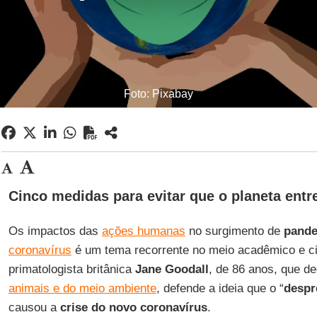
Foto: Pixabay
Cinco medidas para evitar que o planeta ent
Os impactos das
ações humanas
no surgimento de
pand
coronavírus
é um tema recorrente no meio acadêmico e ci
primatologista britânica
Jane Goodall
, de 86 anos, que d
animais e do meio ambiente
, defende a ideia que o “
despr
causou a
crise do novo coronavírus
.