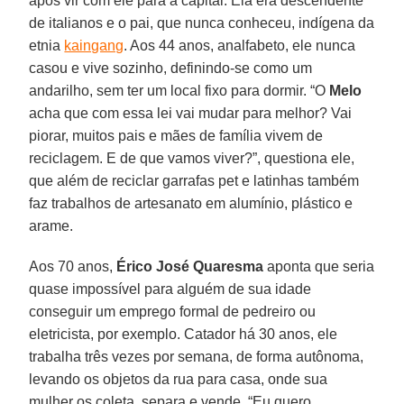
após vir com ele para a capital. Ela era descendente
de italianos e o pai, que nunca conheceu, indígena da
etnia
kaingang
. Aos 44 anos, analfabeto, ele nunca
casou e vive sozinho, definindo-se como um
andarilho, sem ter um local fixo para dormir. “O
Melo
acha que com essa lei vai mudar para melhor? Vai
piorar, muitos pais e mães de família vivem de
reciclagem. E de que vamos viver?”, questiona ele,
que além de reciclar garrafas pet e latinhas também
faz trabalhos de artesanato em alumínio, plástico e
arame.
Aos 70 anos,
Érico José Quaresma
aponta que seria
quase impossível para alguém de sua idade
conseguir um emprego formal de pedreiro ou
eletricista, por exemplo. Catador há 30 anos, ele
trabalha três vezes por semana, de forma autônoma,
levando os objetos da rua para casa, onde sua
mulher os coleta, separa e vende. “Eu quero